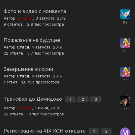
Фото и видео с конвента
Автор
Мошка*
,
3 августа, 2019
9
ответов
2,8 тыс
просмотра
Пожелания на будущее
Автор
Стася
,
4 августа, 2019
22
ответа
3,7 тыс
просмотра
Завершение миссии
Автор
Стася
,
4 августа, 2019
1
ответ
1,6 тыс
просмотров
Трансфер до Демидово
1
2
3
Автор
disailor
,
5 июня, 2019
52
ответа
10 тыс
просмотров
Регистрация на XIX КОН открыта
1
2