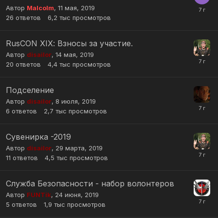
Автор
Malcolm
,
11 мая, 2019
26
ответов
6,2 тыс
просмотров
RusCON XIХ: Взносы за участие.
Автор
disailor
,
14 мая, 2019
20
ответов
4,4 тыс
просмотров
Подселение
Автор
disailor
,
8 июля, 2019
6
ответов
2,7 тыс
просмотров
Сувенирка -2019
Автор
disailor
,
29 марта, 2019
11
ответов
4,5 тыс
просмотров
Служба Безопасности - набор волонтеров
Автор
FUNTik
,
24 июня, 2019
5
ответов
1,9 тыс
просмотров