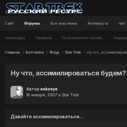
Сайт
Форумы
Все участники
Активность
Чат
Календарь
Правила
Пользователи онлайн
Лидер
Главная
Болталка
Флуд
Star Trek
Ну что, ассимилирова
Ну что, ассимилироваться будем?.
Автор
eekseye
18 января, 2007
в
Star Trek
Давайте ассимилироваться...