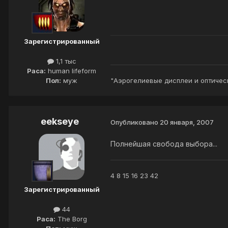
Зарегистрированный
1,1 тыс
Раса:
human lifeform
Пол:
муж
"Аэрогелиевые дисплеи и оптическ
eekseye
Опубликовано
20 января, 2007
Полнейшая свобода выбора...
4 8 15 16 23 42
Зарегистрированный
44
Раса:
The Borg