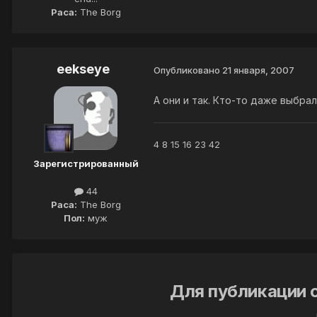
Раса:
The Borg
eekseye
Опубликовано
21 января, 2007
А они и так. Кто-то даже выбрал "
4 8 15 16 23 42
Зарегистрированный
44
Раса:
The Borg
Пол:
муж
Для публикации 