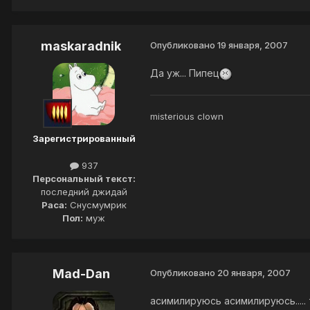
maskaradnik
Опубликовано
19 января, 2007
Да уж... Пипец
misterious clown
Зарегистрированный
937
Персональный текст:
последний джидай
Раса:
Снусмумрик
Пол:
муж
Mad-Dan
Опубликовано
20 января, 2007
асимилируюсь асимилируюсь.....