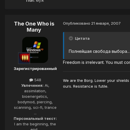
Пол:
муж
The One Who is
Опубликовано
21 января, 2007
Many
Цитата
Полнейшая свобода выбора...
Freedom is irrelevant. You must co
Зарегистрированный
548
We are the Borg. Lower your shields 
Увлечения:
Ai,
ours. Resistance is futile.
assimilation,
bioenergetics,
bodymod, piercing,
scanning, sci-fi, trance
...
Персональный текст:
I am the beginning, the
end...