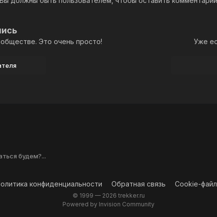
Вы должны быть пользователем, чтобы оставить комментари
пись
обществе. Это очень просто!
Уже ес
ателя
ться будем?...
олитика конфиденциальности
Обратная связь
Cookie-фай
© 1999 —
2026 trekker.ru
Powered by Invision Community