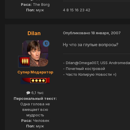
Раса:
The Borg
Пол:
муж
4 8 15 16 23 42
Dilan
Опубликовано
18 января, 2007
Ну что за глупые вопросы?
- Dilan@Omega007, USS Andromeda
- Почетный костровой
Супер Модератор
- Часто Копирую Новости =)
6,1 тыс
Персональный текст:
Одна голова не
вмещает всю
мудрость
Раса:
Человек
Пол:
муж