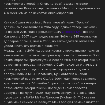
космического корабля Orion, который должен отвезти
человека на Луну и в перспективе на Марс, откладывается на
4-6 месяцев из-за нехватки финансирования.
Как сообщает Associated Press, первый полет "Ориона"
должен был состояться в 2014 году, однако теперь назначен
на начало 2015 года. Президент США
Джордж Буш
просил
Конгресс в 2007 году предоставить NASA на 545 миллионов
долларов больше, чем в 2006, но законодатели отказались
увеличивать эту статью в бюджете.
Между тем, на 2010 год запланировано прекращение полетов
американских шаттлов, которые и должен был заменить Orion.
Таким образом, промежуток с 2010 по 2015 год американские
астронавты проведут на Земле, а США придется оплачивать
услуги других государств по транспортировке грузов и
обслуживанию МКС. Напомним, Буш объявил о новой
космической программе США в 2004 году, через год после
крушения шаттла "Колумбия", при котором погибли семеро
астронавтов. Американский президент намеревается
вернуться на Луну к 2020 году. Комментируя это заявление,
руководитель NASA Майкл Гриффин (Michael Griffin) сказал:
"Луна меня сейчас не волнует. Меня волнует замена шаттла".