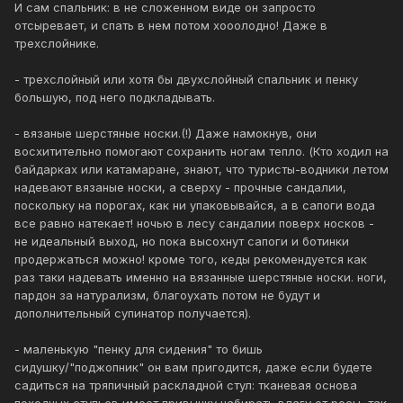
И сам спальник: в не сложенном виде он запросто
отсыревает, и спать в нем потом хооолодно! Даже в
трехслойнике.
- трехслойный или хотя бы двухслойный спальник и пенку
большую, под него подкладывать.
- вязаные шерстяные носки.(!) Даже намокнув, они
восхитительно помогают сохранить ногам тепло. (Кто ходил на
байдарках или катамаране, знают, что туристы-водники летом
надевают вязаные носки, а сверху - прочные сандалии,
поскольку на порогах, как ни упаковывайся, а в сапоги вода
все равно натекает! ночью в лесу сандалии поверх носков -
не идеальный выход, но пока высохнут сапоги и ботинки
продержаться можно! кроме того, кеды рекомендуется как
раз таки надевать именно на вязанные шерстяные носки. ноги,
пардон за натурализм, благоухать потом не будут и
дополнительный супинатор получается).
- маленькую "пенку для сидения" то бишь
сидушку/"поджопник" он вам пригодится, даже если будете
садиться на тряпичный раскладной стул: тканевая основа