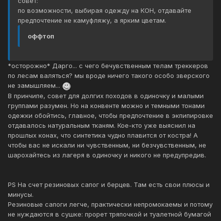
совет:
по возможности, выбирая одежду на КОН, отдавайте
предпочтение не камуфляжу, а ярким цветам.
оффтоп
*осторожно* Дарго... с чего бечувственным телам треккеров
по лесам валяться? мы вроде ничего такого особо зверского
не замышляем...
В принчипе, совет для долгих походов в одиночку и малыми
группами разумен. Но на конвенте можно и темными тонами
одежки обойтись, главное, чтобы предпочтение в экпипировке
отдавалось натуральным тканям. Кое-кто уже выяснил на
прошлых конах, что синтетика чудно плавится от костра! А
чтобы вас не искали ни чувственным, ни безчувственным, не
шарохайтесь из лагеря в одиночку и никого не предупредив.
PS На счет резиновых сапог и берцев. Там есть свои плюсы и
минусы.
Резиновые сапоги легче, практически непромокаемы и потому
не нуждаются в сушке: прорет тряпочкой и туалетной бумагой