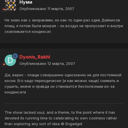
Нуми
Опубликовано
11 марта, 2007
Не знаю как с анораками, но как-то один раз одев Дайнисов
плащ, я потом была мокрая - он воздух не пропускает и внутри
скапливается конденсат.
Dyonis_Rakhl
Опубликовано
12 марта, 2007
Да, верно - плащи совершенно однозначно не для постоянной
носки. Его надо периодически (и как можно чаще) снимать и
сушить, иначе и правда он становится бесполезным из-за
конденсата
The show lacked soul, and a theme, to the point where it has
devoted its running time to celebrating its own coolness rather
than exploring any sort of idea © Engadget