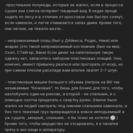
-простенькие полукеды, которые не жалко, если в процессе
сушки они слегка потеряют товарный вид. В кедах проще
ходить по лесу и в отличие от кроссовок они быстро сохнут,
если намокли, и легче отмывается запах дыма. Кроме того,
они легкие, не тяжело везти...
- непромокаемый плащ (был у ДАйниса, Родис, Ники) или
анарак (это такой непромокаемый костюмчик (был на мне,
Скэл, СТайгер, Ване) Если денег на капитальную такую
одежку нет, запаситесь набором пластиковых плащей. Они,
конечно, имеют привычку рваться или прогорать от искр, но
при самом плохом раскладе вам вполне хватит 3-7 штук.
- пластиковые мешки большого объема (литров на 80! так
называемые "бочковые", то бишь для бочек) для того, чтобы
нахлобучить один на рюкзак, а второй - на спальник, и с
помощью скотча приделать к свертку ручки. (Нынче было
жалко на людей смотреть: под ливнем спальники намокали, и
без того тяжелый груз превращался в вовсе неподъемный! а
уж сушить _мокрый_ спальник... я бы точно не хотела!
)
Кроме того, чтобы имущество не отсыревало, я в палатке
прячу в них вещи и аппаратуру.