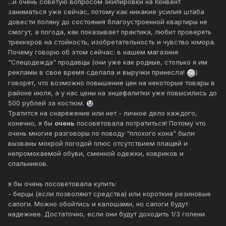
...и очень советую вопросом экипировки на Конвент
заниматься уже сейчас, потому как никакие усилия штаба
довести поляну до состояния благоустроенной квартиры не
смогут, а погода, как показывает практика, любит проверять
треккеров на стойкость, изобретательность и чувство юмора.
Почему говорю об этом сейчас: в нашем магазине
"Спецодежда" продавцы (они уже как родные, столько я им
рекламы в свое время сделала и выручки принесла!
)
говорят, что возможно повышение цен на некоторые товары в
районе июля, а у нас цены на энцефалитки уже повысились до
500 рублей за костюм.
Тратится на снаряжение или нет - личное дело каждого,
конечно, я бы
очень
посоветовала потратиться! Потому что
очень многие разговоры по поводу "плохого кона" были
вызваны мокрой погодой плюс отсутствием плащей и
непромокаемой обуви, сменной одежки, ковриков и
спальников.
я бы очень посоветовала купить:
- берцы (если позволяют средства) или короткие резиновые
сапоги. Можно обойтись и калошами, но сапоги будут
надежнее. Достаточно, если они будут доходить 1/3 голени.