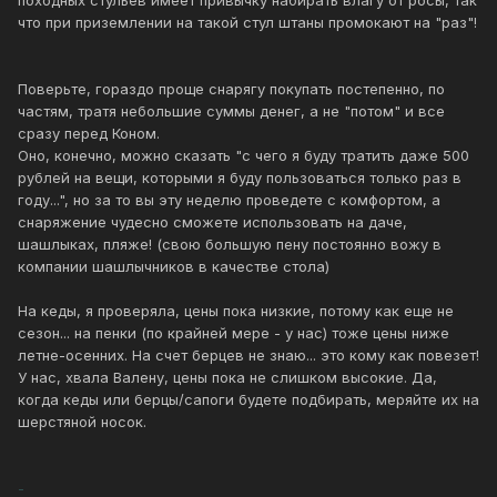
походных стульев имеет привычку набирать влагу от росы, так
что при приземлении на такой стул штаны промокают на "раз"!
Поверьте, гораздо проще снарягу покупать постепенно, по
частям, тратя небольшие суммы денег, а не "потом" и все
сразу перед Коном.
Оно, конечно, можно сказать "с чего я буду тратить даже 500
рублей на вещи, которыми я буду пользоваться только раз в
году...", но за то вы эту неделю проведете с комфортом, а
снаряжение чудесно сможете использовать на даче,
шашлыках, пляже! (свою большую пену постоянно вожу в
компании шашлычников в качестве стола)
На кеды, я проверяла, цены пока низкие, потому как еще не
сезон... на пенки (по крайней мере - у нас) тоже цены ниже
летне-осенних. На счет берцев не знаю... это кому как повезет!
У нас, хвала Валену, цены пока не слишком высокие. Да,
когда кеды или берцы/сапоги будете подбирать, меряйте их на
шерстяной носок.
-