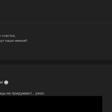
 счастья,
ут наши имена!!!
м!
нцы не придумают... ужас: