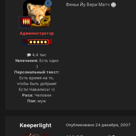
Феньк Йу Вери Матч
Администратор
4,4 тыс
Увлечения:
Есть одно
:)
Персональный текст:
Есть время на то,
чтобы быть добрым!
Есть! Навались! =)
Раса:
Человек
Пол:
муж
Keeperlight
Опубликовано
24 декабря, 2007