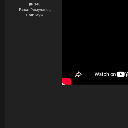
348
Раса:
Ромуланец
Пол:
муж