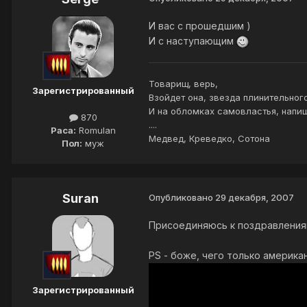
И вас с прошедшим )
И с наступающим
Товарищ, верь,
Зарегистрированный
Взойдет она, звезда плинительного
И на обломках самовластья, напиш
870
....
Раса:
Romulan
Медвед, Креведко, Сотона
Пол:
муж
Suran
Опубликовано
29 декабря, 2007
Присоединяюсь к поздравления
PS - боже, чего только америка
Зарегистрированный