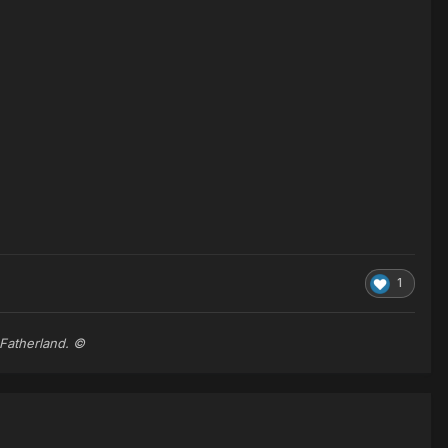
1
 Fatherland. ©