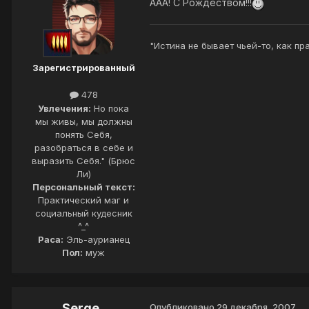
ААА! С Рождеством!!!
"Истина не бывает чьей-то, как пр
Зарегистрированный
478
Увлечения:
Но пока
мы живы, мы должны
понять Себя,
разобраться в себе и
выразить Себя." (Брюс
Ли)
Персональный текст:
Практический маг и
социальный кудесник
^_^
Раса:
Эль-аурианец
Пол:
муж
Serge
Опубликовано
29 декабря, 2007