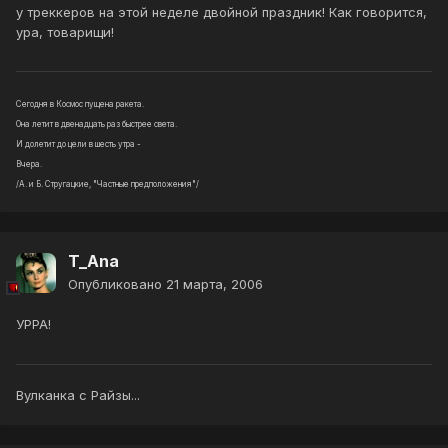
у треккеров на этой неделе двойной праздник! Как говорится,
ура, товарищи!
Сегодня в Космос пущена ракета.
Она летит в двенадцать раз быстрее света.
И долетит до цели в шесть утра -
Вчера.
/А. и Б. Стругацкие, "Частные предположения"/
T_Ana
Опубликовано
21 марта, 2006
УРРА!
Вулканка с Райзы...