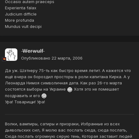
Occasio autem praeceps
Experienta falax
Judicium difficle
More profunda
Mundus vult decipi
Werwulf
Опубликовано
22 марта, 2006
Да уж. Шэтнеру 75-ть как быстро время летит. А кажется что
ещё вчера он бороздил просторы в роли капитана Кирка. А у
Леонарда Нимоя символичная дата. Как раз 26-го марта
состоятся выборы на Украине
Хотя это не помешает
поздравить и его
Ура! Товарищи! Ура!
Волки, вампиры, сатиры и призраки, Избранные из всех
дьявольских сил, Я молю вас послать сюда, сюда послать,
Сюда послать огромную серую тень, Которая заставит людей