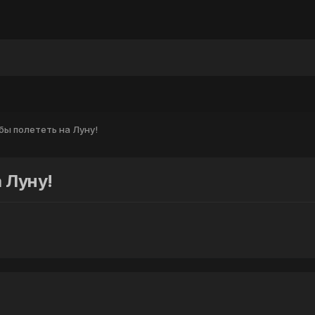
ы
бы полететь на Луну!
 Луну!