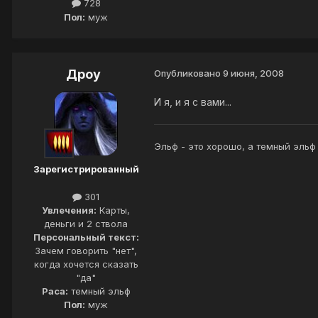
728
Пол:
муж
Дроу
Опубликовано
9 июня, 2008
И я, и я с вами...
Эльф - это хорошо, а темный эльф
Зарегистрированный
301
Увлечения:
Карты,
деньги и 2 ствола
Персональный текст:
Зачем говорить "нет",
когда хочется сказать
"да"
Раса:
темный эльф
Пол:
муж