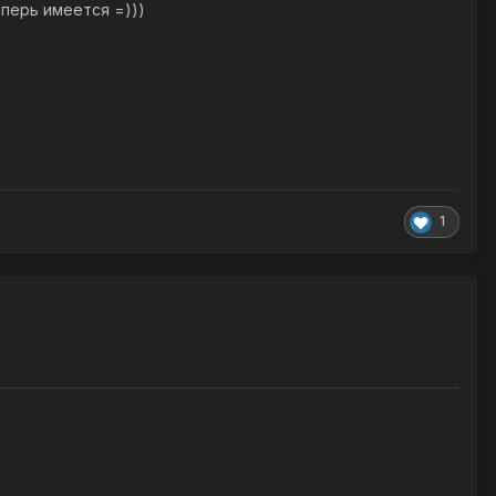
еперь имеется =)))
1