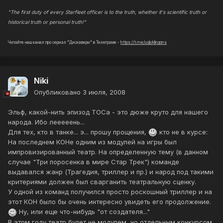
"The first duty of every Starfleet officer is to the truth, whether it's scientific truth or
historical truth or personal truth!"
Читайте наш канал про сериал "Дискавери" в Телеграме -
https://t.me/uglyklingons
Niki
Опубликовано
3 июля, 2008
Эльф, какой-нить эпизод ТОСа - это дюже круто для нашего
народа. Ибо лееееень...
Для тех, кто в танке... э... прошу прощения,
кто не в курсе:
На последнем КОНе одним из модулей на игры был
импровизированный театр. На определенную тему (в данном
случае "Три поросенка в мире Стар Трек") команде
выдавался жанр (Трагедия, триллер и пр.) и народ под такими
критериями должен был сварганить театральную сценку.
У одной из команд получился просто роскошный триллер и на
этот КОН было бы очень интересно увидеть его продолжение.
Ну, или еще что-нибудь "от создателя..."
В этом году театр будет не модулем, но отдельным конкурсом.