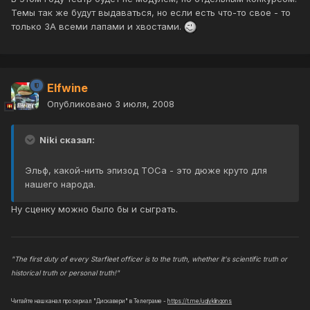
Темы так же будут выдаваться, но если есть что-то свое - то
только ЗА всеми лапами и хвостами.
Elfwine
Опубликовано
3 июля, 2008
Niki сказал:
Эльф, какой-нить эпизод ТОСа - это дюже круто для
нашего народа.
Ну сценку можно было бы и сыграть.
"The first duty of every Starfleet officer is to the truth, whether it's scientific truth or
historical truth or personal truth!"
Читайте наш канал про сериал "Дискавери" в Телеграме -
https://t.me/uglyklingons