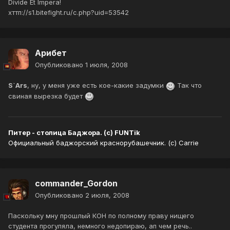
Divide Et Impera!
хттп://s1.bitefight.ru/c.php?uid=53542
Арибет
Опубликовано
1 июля, 2008
S`Ars
, ну, у меня уже есть кое-какие задумки
Так что
свиная вырезка будет
Питер - столица Баджора. (с) FUNTik
Официальный баджорский краснорубашечник. (с) Carrie
commander_Gordon
Опубликовано
2 июля, 2008
Паскольку мну прошлый КОН по полному праву нищего
студента прогуляла, немного недопираю, ап чем речь..