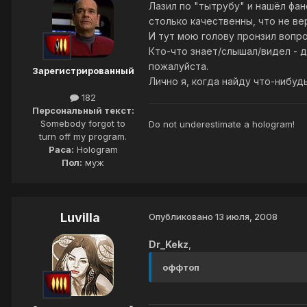
Лазил по "тытрубу" и нашёл фано
столько качественны, что не ве
И тут мою голову пронзил вопро
Кто-что знает/слышал/видел - д
пожалуйста.
Зарегистрированный
Лично я, когда найду что-нибудь
182
Персональный текст:
Somebody forgot to
Do not underestimate a hologram!
turn off my program.
Раса:
Hologram
Пол:
муж
Luvilla
Опубликовано
13 июля, 2008
Dr_Kekz
,
оффтоп