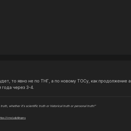
будет, то явно не по ТНГ, а по новому ТОСу, как продолжение
 года через 3-4.
truth, whether it's scientific truth or historical truth or personal truth!"
ttps://t.me/uglyklingons