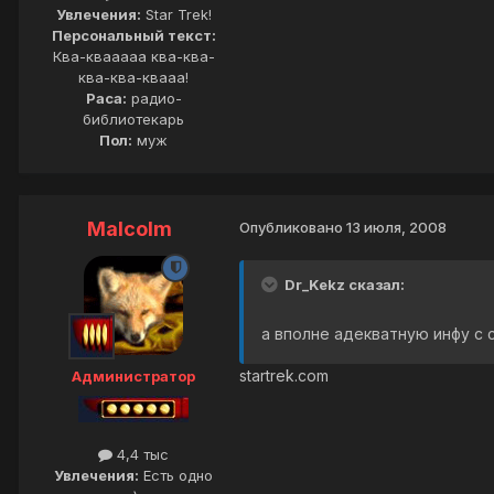
Увлечения:
Star Trek!
Персональный текст:
Ква-квааааа ква-ква-
ква-ква-квааа!
Раса:
радио-
библиотекарь
Пол:
муж
Malcolm
Опубликовано
13 июля, 2008
Dr_Kekz сказал:
а вполне адекватную инфу с 
startrek.com
Администратор
4,4 тыс
Увлечения:
Есть одно