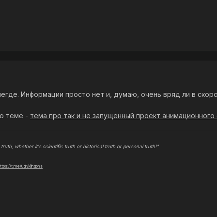
егде. Информации просто нет и, думаю, очень вряд ли в скор
о теме -
тема про так и не запущенный проект анимационного
truth, whether it's scientific truth or historical truth or personal truth!"
ttps://t.me/uglyklingons