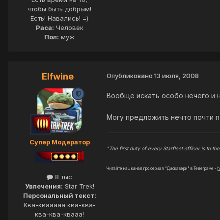
чтобы быть добрым!
Есть! Навались! =)
Раса:
Человек
Пол:
муж
Elfwine
Опубликовано
13 июля, 2008
Вообще искать особо нечего и н
Могу предложить нечто почти п
Супер Модератор
"The first duty of every Starfleet officer is to the 
Читайте наш канал про сериал "Дискавери" в Телеграме -
h
8 тыс
Увлечения:
Star Trek!
Персональный текст:
Ква-квааааа ква-ква-
ква-ква-квааа!