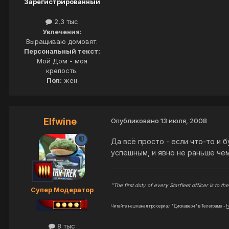
Зарегистрированный
2,3 тыс
Увлечения:
Выращиваю домовят.
Персональный текст:
Мой Дом - моя
крепость.
Пол:
жен
Elfwine
Опубликовано
13 июля, 2008
Да всё просто - если что-то и 
успешным, и явно не раньше чем
"The first duty of every Starfleet officer is to the 
Супер Модератор
Читайте наш канал про сериал "Дискавери" в Телеграме -
h
8 тыс