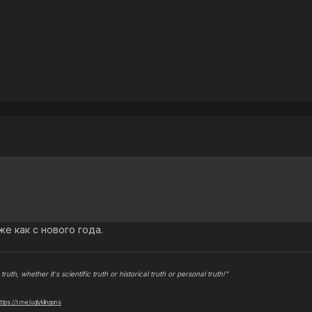
е как с нового года.
truth, whether it's scientific truth or historical truth or personal truth!"
ttps://t.me/uglyklingons