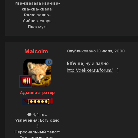
Ква-квааааа ква-ква-
ква-ква-квааа!
Раса:
радио-
библиотекарь
Пол:
муж
Malcolm
Опубликовано
13 июля, 2008
Elfwine
, ну и ладно.
http://trekker.ru/forum/
=)
Администратор
4,4 тыс
Увлечения:
Есть одно
:)
Персональный текст:
Есть время на то,