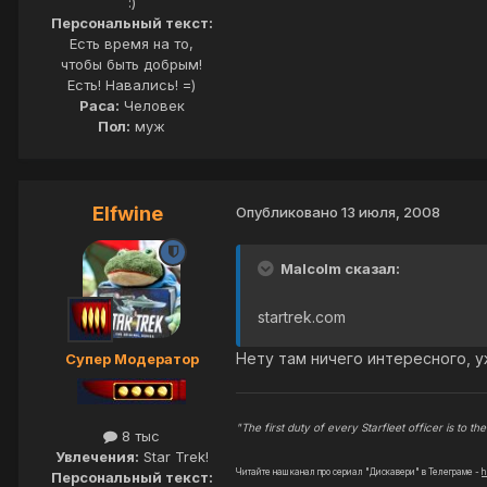
:)
Персональный текст:
Есть время на то,
чтобы быть добрым!
Есть! Навались! =)
Раса:
Человек
Пол:
муж
Elfwine
Опубликовано
13 июля, 2008
Malcolm сказал:
startrek.com
Нету там ничего интересного, уж
Супер Модератор
"The first duty of every Starfleet officer is to the 
8 тыс
Увлечения:
Star Trek!
Читайте наш канал про сериал "Дискавери" в Телеграме -
h
Персональный текст: