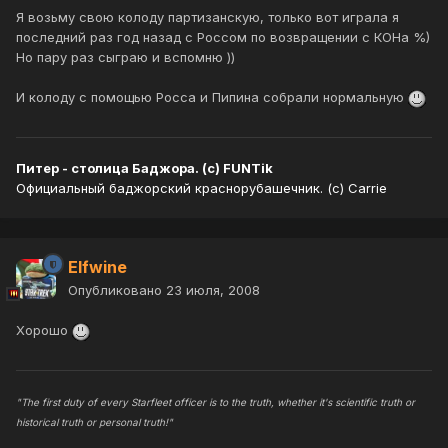
Я возьму свою колоду партизанскую, только вот играла я
последний раз год назад с Россом по возвращении с КОНа %)
Но пару раз сыграю и вспомню ))
И колоду с помощью Росса и Пипина собрали нормальную
Питер - столица Баджора. (с) FUNTik
Официальный баджорский краснорубашечник. (с) Carrie
Elfwine
Опубликовано
23 июля, 2008
Хорошо
"The first duty of every Starfleet officer is to the truth, whether it's scientific truth or
historical truth or personal truth!"