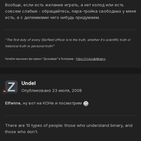
Вообще, если есть желание играть, а нет колод или есть
совсем слабые - обращайтесь, пара-тройка свободных у меня
есть, а с дилеммами чего нибудь придумаем.
"The first duty of every Starfleet officer is to the truth, whether it's scientific truth or
historical truth or personal truth!"
Читайте наш канал про сериал "Дискавери" в Телеграме -
https://t.me/uglyklingons
Undel
Опубликовано
23 июля, 2008
Elfwine
, ну вот на КОНе и посмотрим
There are 10 types of people: those who understand binary, and
those who don't.