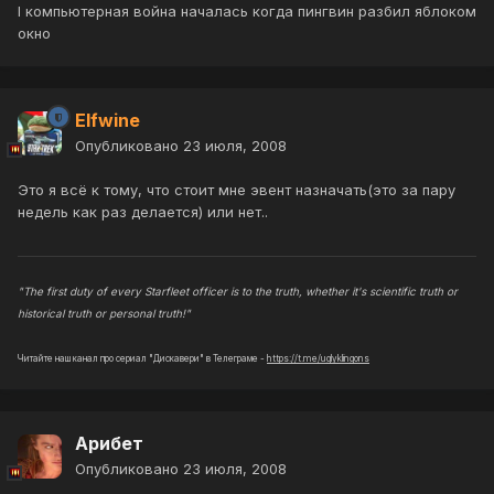
I компьютерная война началась когда пингвин разбил яблоком
окно
Elfwine
Опубликовано
23 июля, 2008
Это я всё к тому, что стоит мне эвент назначать(это за пару
недель как раз делается) или нет..
"The first duty of every Starfleet officer is to the truth, whether it's scientific truth or
historical truth or personal truth!"
Читайте наш канал про сериал "Дискавери" в Телеграме -
https://t.me/uglyklingons
Арибет
Опубликовано
23 июля, 2008