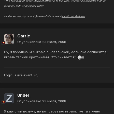
"The first duty of every Starfleet officer is to the truth, whether it's scientific truth or
historical truth or personal truth!"
Читайте наш канал про сериал "Дискавери" в Телеграме -
https://t.me/uglyklingons
Carrie
Опубликовано
23 июля, 2008
Ну, я поболею. И сыграю с Ковальской, если она согласится
играть твоими краточками. Это считается?
))
Logic is irrelevant. (с)
Undel
Опубликовано
23 июля, 2008
Я карточки возьму, но вот серьезно играть... не та у меня