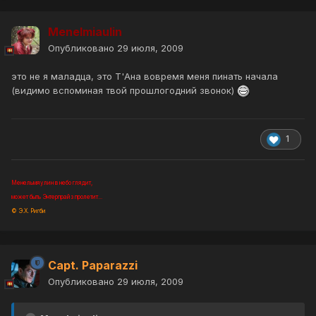
Menelmiaulin
Опубликовано
29 июля, 2009
это не я маладца, это Т'Ана вовремя меня пинать начала
(видимо вспоминая твой прошлогодний звонок)
1
Менельмяулин в небо глядит,
может быть Энтерпрайз пролетит...
© Э.Х. Ригби
Capt. Paparazzi
Опубликовано
29 июля, 2009