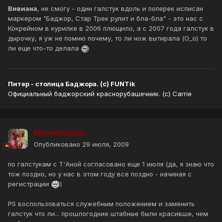
Вивиана
, не смогу - один галстук вдоль и поперек исписан
маркером "Баджор, Стар Трек рулит и бла-бла" - это нас с
Кокрейном в курилке в 2006 плющило, а с 2007 года галстук в
дырочку, я уж не помню почему, то ли нож вытирала (О_о) то
ли еще что-то делала
Питер - столица Баджора. (с) FUNTik
Официальный баджорский краснорубашечник. (с) Carrie
Menelmiaulin
Опубликовано
29 июля, 2009
по галстукам с Т'Аной согласовано еще 1 июля (да, я знаю что
тож поздно, но у нас в этом году все поздно - начиная с
регистрации
)
PS воспользоваться служебным положением и заменить
галстук что ли... прошлогодние штабные были красивше, чем