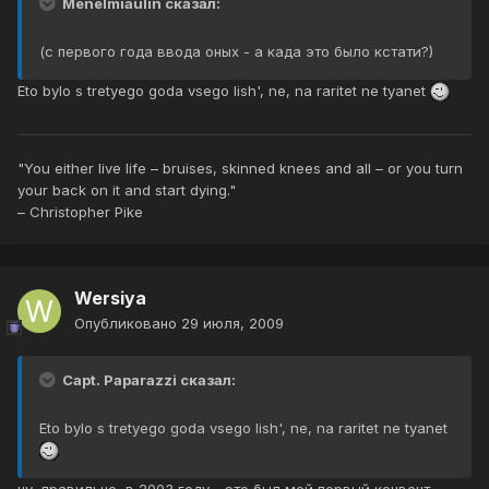
Menelmiaulin сказал:
(с первого года ввода оных - а када это было кстати?)
Eto bylo s tretyego goda vsego lish', ne, na raritet ne tyanet
"You either live life – bruises, skinned knees and all – or you turn
your back on it and start dying."
– Christopher Pike
Wersiya
Опубликовано
29 июля, 2009
Capt. Paparazzi сказал:
Eto bylo s tretyego goda vsego lish', ne, na raritet ne tyanet