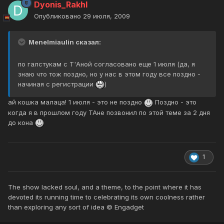
Dyonis_Rakhl
Опубликовано
29 июля, 2009
Menelmiaulin сказал:
по галстукам с Т'Аной согласовано еще 1 июля (да, я
знаю что тож поздно, но у нас в этом году все поздно -
начиная с регистрации
)
ай кошка малаца! 1 июля - это не поздно
Поздно - это
когда я в прошлом году ТАне позвонил по этой теме за 2 дня
до кона
1
The show lacked soul, and a theme, to the point where it has
devoted its running time to celebrating its own coolness rather
than exploring any sort of idea © Engadget