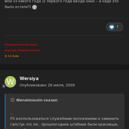
мой хз какого года (с первого года ввода оных - а када это
было кстати?)
1
Менельмяулин в небо глядит,
может быть Энтерпрайз пролетит...
© Э.Х. Ригби
Wersiya
Опубликовано
29 июля, 2009
Menelmiaulin сказал:
...
PS воспользоваться служебным положением и заменить
галстук что ли... прошлогодние штабные были красивше,