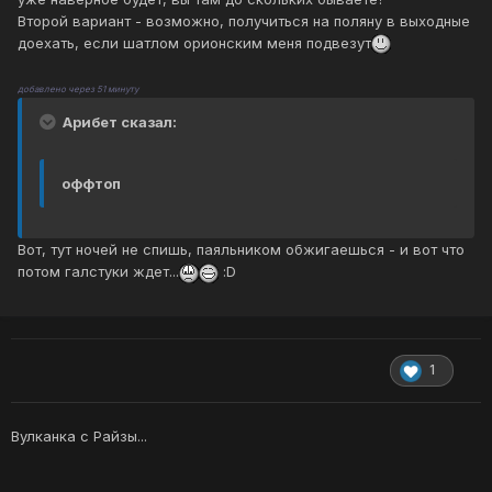
Второй вариант - возможно, получиться на поляну в выходные
доехать, если шатлом орионским меня подвезут
добавлено через 51 минуту
Арибет сказал:
оффтоп
Вот, тут ночей не спишь, паяльником обжигаешься - и вот что
потом галстуки ждет...
:D
1
Вулканка с Райзы...