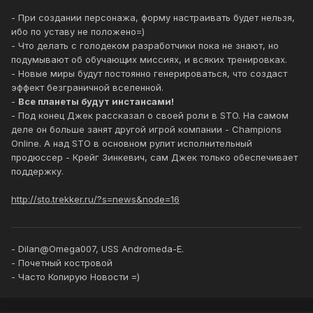
- При создании персонажа, форму настраивать будет нельзя,
ибо по уставу не положено=)
- Что делать с голодеком разработчики пока не знают, но
подумывают об обучающих миссиях, и всяких тренировках.
- Новые миры будут постоянно генерироваться, что создаст
эффект безграничной вселенной.
-
Все планеты будут инстансами!
- Под конец Джек рассказал о своей роли в STO. На самом
деле он больше занят другой игрой компании - Champions
Online. А над STO в основном рулит исполнительный
продюссер - Крейг Зинкевич, сам Джек только обеспечивает
поддержку.
http://sto.trekker.ru/?s=news&node=16
- Dilan@Omega007, USS Andromeda-E.
- Почетный костровой
- Часто Копирую Новости =)