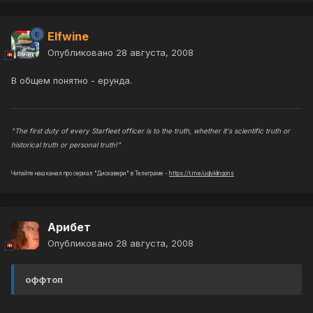
Elfwine
Опубликовано
28 августа, 2008
В общем понятно - ерунда.
"The first duty of every Starfleet officer is to the truth, whether it's scientific truth or
historical truth or personal truth!"
Читайте наш канал про сериал "Дискавери" в Телеграме -
https://t.me/uglyklingons
Арибет
Опубликовано
28 августа, 2008
оффтоп