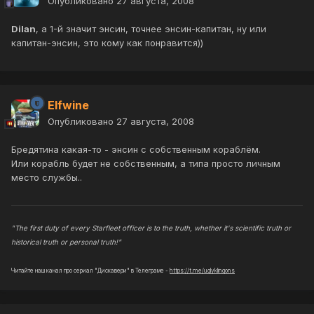
Опубликовано
27 августа, 2008
Dilan
, а 1-й значит энсин, точнее энсин-капитан, ну или
капитан-энсин, это кому как понравится))
Elfwine
Опубликовано
27 августа, 2008
Бредятина какая-то - энсин с собственным кораблём.
Или корабль будет не собственным, а типа просто личным
место службы..
"The first duty of every Starfleet officer is to the truth, whether it's scientific truth or
historical truth or personal truth!"
Читайте наш канал про сериал "Дискавери" в Телеграме -
https://t.me/uglyklingons