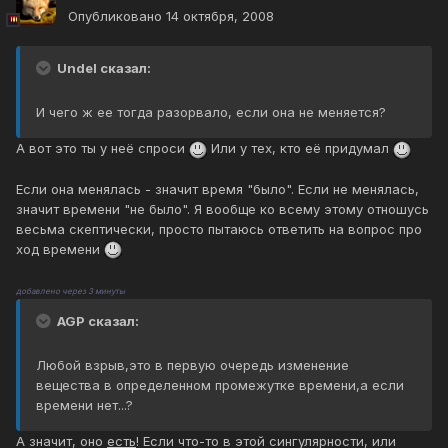
Опубликовано
14 октября, 2008
Undel сказал:
И чего ж ее тогда разорвало, если она не меняется?
А вот это ты у неё спроси
Или у тех, кто её придумал
Если она менялась - значит время "было". Если не менялась,
значит времени "не было". Я вообще ко всему этому отношусь
весьма скептически, просто пытаюсь ответить на вопрос про
ход времени
добавлено через 3 минуты
AGP сказал:
Любой взрыв,это в первую очередь изменение
вещества в определенном промежутке времени,а если
времени нет...?
А значит, оно
есть
! Если что-то в этой сингулярности, или