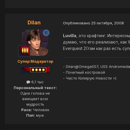
Dilan
Опубликовано
25 октября, 2008
Luvilla
, это крафтинг. Интересн
думаю, что его реализают, как 
Everquest 2(там как раз есть с
Супер Модератор
- Dilan@Omega007, USS Andromeda
- Почетный костровой
- Часто Копирую Новости =)
6,1 тыс
Персональный текст:
Одна голова не
вмещает всю
мудрость
Раса:
Человек
Пол:
муж