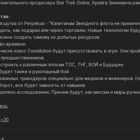
олнительного продюсера Star Trek Online, Крейга Зинкевича ра
тах:
я шутка от Perpetual - "Капитанам Звездного флота не приличн
одить, как подарки или через торговлю. Новые технологии бу
можно создать самому из добытых ресурсов.
во времени.
 числе класс Constitution будут присутствовать в игре. Они п
 предшественников.
астроить к различным эпохам ТОС, ТНГ, ВОЙ и Будущее.
будет также и рукопашный бой.
рованных трикодеров специально для медиков и инженеров. 
орот, все будет зависеть от навыков.
делено исследованию. Причем будут, как миссии и миры ручно
есь
.
e=20
-E.