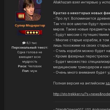
Allakhazam взял интервью у исп
Кратко о некоторых новых фак
- Про лут. Вспоминается древня
Так что все шмотки будут прих
Супер Модератор
миров. Также новые предметы 
- Будут миссии с путешествием 
- Многие старые корабли, в том
6,1 тыс
лишь похожими на своих старых
Персональный текст:
- Стиль корабля можно будет н
Одна голова не
- Кроме фазерных перестрелок 
вмещает всю
- Будет множество специализи
мудрость
Раса:
Человек
медицинским трикодером и наоб
Пол:
муж
- Очень много внимания будет у
Полная версия на английском
зд
http://sto.trekker.ru/?s=news&nod
- Dilan@Omega007, USS Andromeda