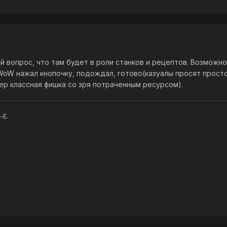
ый вопрос, что там будет в роли станков и рецептов. Возможн
WoW нажал кнопочку, подождал, готово(казуалы просят простоты
упер классная фишка со зря потраченным ресурсом).
-E.