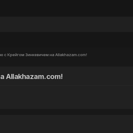
ы
ю с Крейгом Зинкевичем на Allakhazam.com!
а Allakhazam.com!