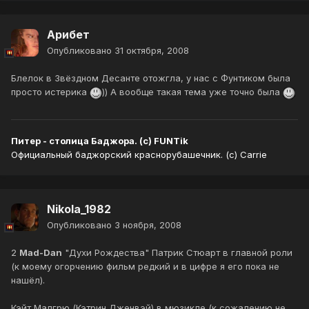
Арибет
Опубликовано
31 октября, 2008
Блелок в Звёздном Десанте отожгла, у нас с Фунтиком была
просто истерика
)) А вообще такая тема уже точно была
Питер - столица Баджора. (с) FUNTik
Официальный баджорский краснорубашечник. (с) Carrie
Nikola_1982
Опубликовано
3 ноября, 2008
2
Mad-Dan
"Духи Рождества" Патрик Стюарт в главной роли
(к моему огорчению фильм редкий и в цифре я его пока не
нашёл).
Кэйт Малгрю (Кэтрин Дженвэй) в мюзикле (к сожалению не