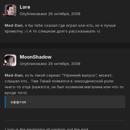
Lore
Опубликовано
26 октября, 2008
Mad-Dan
, я бы тебе сказал где играл кое-кто, но я лучше
промолчу ;-) А то слишком долго рассказывать =)
MoonShadow
Опубликовано
26 октября, 2008
Mad-Dan
, есть такой сериал "Утренний выпуск", может,
слышал кто... Там Такей появялся в эпизодической роли
чьего-то отца (кажется, он был хозяином магазина или что-то
вроде того).
оффтоп
Logic is the beginning of wisdom; not the end.