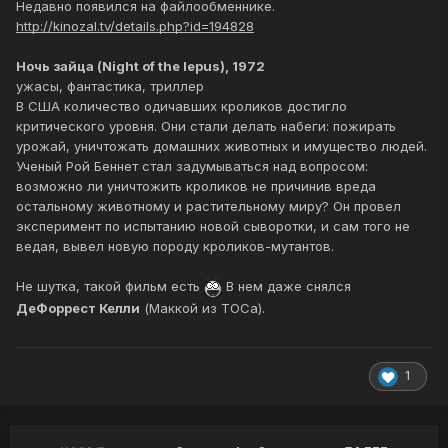
Недавно появился на файлообменнике.
http://kinozal.tv/details.php?id=194828
Ночь зайца (Night of the lepus), 1972
ужасы, фантастика, триллер
В США количество одичавших кроликов достигло
критического уровня. Они стали делать набеги: пожирать
урожай, уничтожать домашних животных и имущество людей.
Ученый Рой Беннет стал задумываться над вопросом:
возможно ли уничтожить кроликов не причинив вреда
остальному животному и растительному миру? Он провел
эксперимент по испытанию новой сыворотки, и сам того не
ведая, вывел новую породу кроликов-мутантов.
Не шутка, такой фильм есть
В нем даже снялся
ДеФоррест Келли
(Маккой из ТОСа).
1