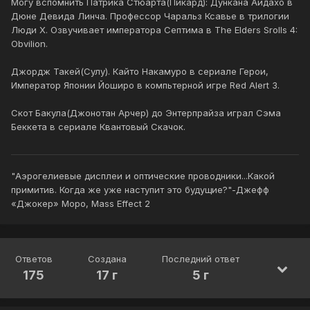
Могу вспомнить Патрика Стюарта(Пикард): Дункана Айдахо в
Дюне Девида Линча. Профессор Чаральз Ксавье в трилогии
Люди X. Озвучивает императора Септима в The Elders Srolls 4:
Obvilion.
Джордж Такей(Cулу). Кайто Накамуро в сериале Герои,
Император Японии Йоширо в компьтерной игре Red Alert 3.
Cкот Бакула(Джонотан Арчер) до Энтерпрайза играл Сэма
Беккета в сериале Квантовый Скачок.
"Аэрогелиевые дисплеи и оптические проводники...Какой
примитив. Когда же уже наступит это будущие?"-Джефф
«Джокер» Моро, Mass Effect 2
Ответов
Создана
Последний ответ
175
17 г
5 г