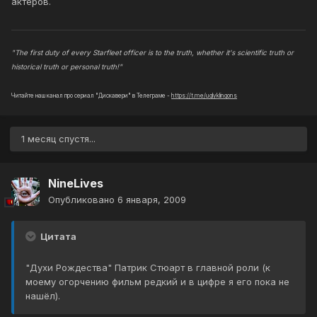
актеров.
"The first duty of every Starfleet officer is to the truth, whether it's scientific truth or
historical truth or personal truth!"
Читайте наш канал про сериал "Дискавери" в Телеграме -
https://t.me/uglyklingons
1 месяц спустя...
NineLives
Опубликовано
6 января, 2009
Цитата
"Духи Рождества" Патрик Стюарт в главной роли (к
моему огорчению фильм редкий и в цифре я его пока не
нашёл).