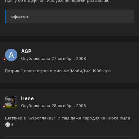
Прячу ее в офф-топ, ибо уже не первый раз вешаю
оффтоп
AGP
Опубликовано
27 октября, 2008
Патрик Стюарт играл в фильме"МобиДик''1998года
Irene
Опубликовано
28 октября, 2008
Шаттнер в "Аэроплане2"! И там даже пародия на Кирка была
))