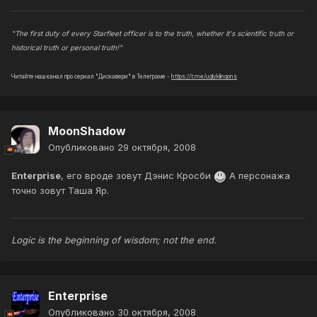
"The first duty of every Starfleet officer is to the truth, whether it's scientific truth or
historical truth or personal truth!"
Читайте наш канал про сериал "Дискавери" в Телеграме -
https://t.me/uglyklingons
MoonShadow
Опубликовано
29 октября, 2008
Enterprise
, его вроде зовут Дэнис Кросби
А персонажа
точно зовут Таша Яр.
Logic is the beginning of wisdom; not the end.
Enterprise
Опубликовано
30 октября, 2008