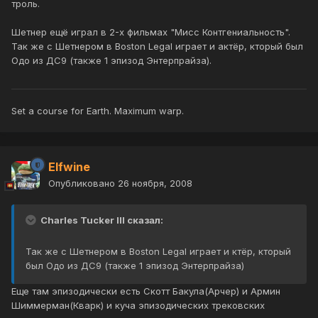
троль.
Шетнер ещё играл в 2-х фильмах "Мисс Контгениальность".
Так же с Шетнером в Boston Legal играет и актёр, кторый был
Одо из ДС9 (также 1 эпизод Энтерпрайза).
Set a course for Earth. Maximum warp.
Elfwine
Опубликовано
26 ноября, 2008
Charles Tucker III сказал:
Так же с Шетнером в Boston Legal играет и ктёр, кторый
был Одо из ДС9 (также 1 эпизод Энтерпрайза)
Еще там эпизодически есть Скотт Бакула(Арчер) и Армин
Шиммерман(Кварк) и куча эпизодических трековских