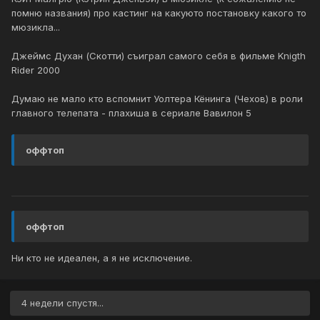
помню названия) про кастинг на какуюто постановку какого то
мюзикла...
Джеймс Духан (Скотти) съиграл самого себя в фильме Knigth
Rider 2000
Думаю не мало кто вспомнит Уолтера Кёнинга (Чехов) в роли
главного телепата - плахиша в сериале Вавилон 5
оффтоп
оффтоп
Ни кто не идеален, а я не исключение.
4 недели спустя...