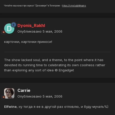
Читайте наш канал про сериал "Дискавери" в Телеграме -
https://t.me/uglyklingons
Dyonis_Rakhl
Опубликовано
5 мая, 2006
карточки, карточки приноси!
The show lacked soul, and a theme, to the point where it has
devoted its running time to celebrating its own coolness rather
than exploring any sort of idea © Engadget
Carrie
Опубликовано
5 мая, 2006
Elfwine
, ну тогда я ее в другой раз отловлю, и буду мучать%)