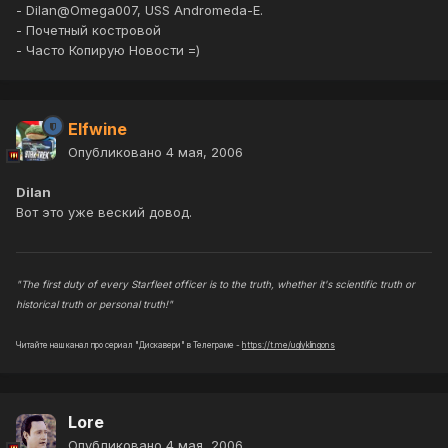
- Dilan@Omega007, USS Andromeda-E.
- Почетный костровой
- Часто Копирую Новости =)
Elfwine
Опубликовано
4 мая, 2006
Dilan
Вот это уже веский довод.
"The first duty of every Starfleet officer is to the truth, whether it's scientific truth or
historical truth or personal truth!"
Читайте наш канал про сериал "Дискавери" в Телеграме -
https://t.me/uglyklingons
Lore
Опубликовано
4 мая, 2006