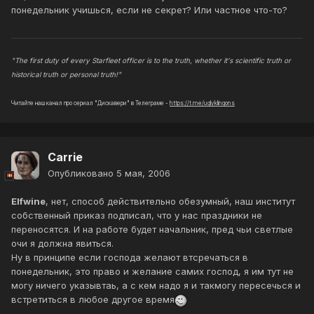
понедельник учишься, если не секрет? Или частное что-то?
"The first duty of every Starfleet officer is to the truth, whether it's scientific truth or
historical truth or personal truth!"
Читайте наш канал про сериал "Дискавери" в Телеграме -
https://t.me/uglyklingons
Carrie
Опубликовано
5 мая, 2006
Elfwine
, нет, способ действительно обезумный, наш институт
собственный приказ подписал, что у нас праздники не
переносятся. И на работе будет начальник, пред чьи светлые
очи я должна явиться.
Ну в принципе если господа желают втсречаться в
понедельник, это право и желание самих господ, я им тут не
могу ничего указывтаь, а с кем надо я и такмогу пересечься и
встретиться в любое другое время