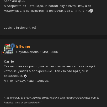
рабочий день.
А втсретиться - это надо.. И Ковальскую вытащить, а то
мадемуазель появляется на встречах раз в пятилетку
Logic is irrelevant. (с)
Elfwine
Опубликовано
5 мая, 2006
Carrie
Так вот она как раз, один из тех самых несчастных людей,
которые учатся в воскресенье.. Так что это вряд ли к
сожалению.
А я то приеду, куда я денусь.
"The first duty of every Starfleet officer is to the truth, whether it's scientific truth or
historical truth or personal truth!"