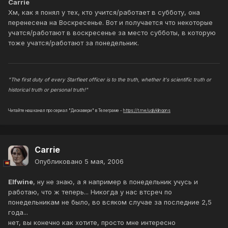
Carrie
Хм, как я понял у тех, кто учится/работает в субботу, она
перенесена на Воскресенье. Вот и получается что некоторые
учатся/работают в воскресенье за место субботы, в которую
тоже учатся/работают за понедельник.
"The first duty of every Starfleet officer is to the truth, whether it's scientific truth or
historical truth or personal truth!"
Читайте наш канал про сериал "Дискавери" в Телеграме -
https://t.me/uglyklingons
Carrie
Опубликовано
5 мая, 2006
Elfwine
, ну не знаю, а я например в понедельник учусь и
работаю, что ж теперь... Никогда у нас втсреч по
понедельникам не было, во всяком случае за последние 2,5
года...
нет, вы конечно как хотите, просто мне интересно