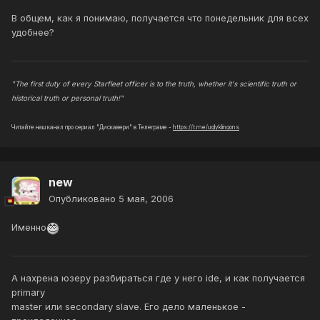
В общем, как я понимаю, получается что понедельник для всех
удобнее?
"The first duty of every Starfleet officer is to the truth, whether it's scientific truth or
historical truth or personal truth!"
Читайте наш канал про сериал "Дискавери" в Телеграме -
https://t.me/uglyklingons
new
Опубликовано
5 мая, 2006
Именно
А нахрена юзеру разбираться где у него ide, и как получается
primary
master или secondary slave. Его дело маленькое -