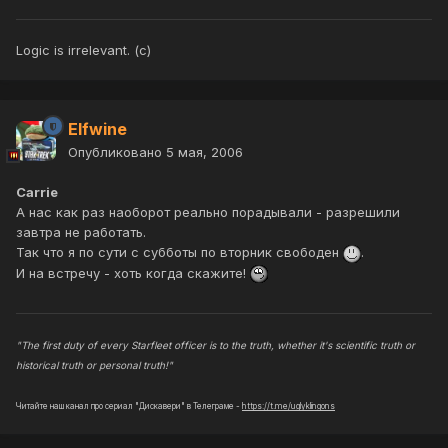
Logic is irrelevant. (с)
Elfwine
Опубликовано
5 мая, 2006
Carrie
А нас как раз наоборот реально порадывали - разрешили
завтра не работать.
Так что я по сути с субботы по вторник свободен
.
И на встречу - хоть когда скажите!
"The first duty of every Starfleet officer is to the truth, whether it's scientific truth or
historical truth or personal truth!"
Читайте наш канал про сериал "Дискавери" в Телеграме -
https://t.me/uglyklingons