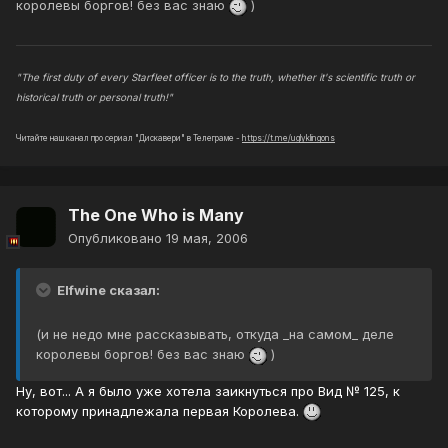
королевы боргов! без вас знаю
)
"The first duty of every Starfleet officer is to the truth, whether it's scientific truth or
historical truth or personal truth!"
Читайте наш канал про сериал "Дискавери" в Телеграме -
https://t.me/uglyklingons
The One Who is Many
Опубликовано
19 мая, 2006
Elfwine сказал:
(и не недо мне рассказывать, откуда _на самом_ деле
королевы боргов! без вас знаю
)
Ну, вот... А я было уже хотела заикнуться про Вид № 125, к
которому принадлежала первая Королева.