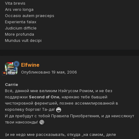
Vita brevis
Ars vero longa
Occasio autem praeceps
Experienta falax
Judicium difficle
More profunda
Mundus vult decipi
Elfwine
Опубликовано
19 мая, 2006
Carrie
Всё, данной мне великим Нэйгусом Ромом, и не без
поддержки
Second of One
, нарекаю тебе бывшей
чистокровной ференгшей, познее ассемилированной в
королеву боргов! Та-да!
И да пребудут с тобой Правила Приобретения, и да неиссякнут
твои нанозонды!
(и не недо мне рассказывать, откуда _на самом_ деле