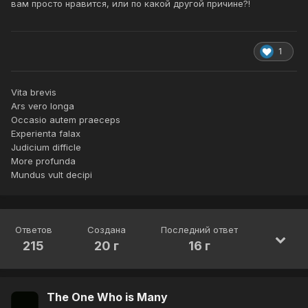
вам просто нравится, или по какой другой причине?!
1
Vita brevis
Ars vero longa
Occasio autem praeceps
Experienta falax
Judicium difficle
More profunda
Mundus vult decipi
Ответов
Создана
Последний ответ
215
20 г
16 г
The One Who is Many