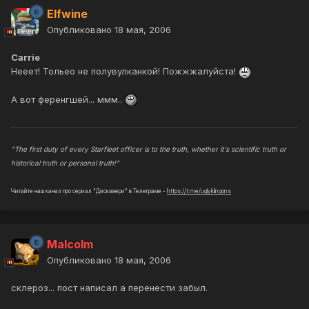
Elfwine
Опубликовано
18 мая, 2006
Carrie
Нееет! Тольео не полувулканкой! Пожжжалуйста!
А вот ференгшей... ммм..
"The first duty of every Starfleet officer is to the truth, whether it's scientific truth or
historical truth or personal truth!"
Читайте наш канал про сериал "Дискавери" в Телеграме -
https://t.me/uglyklingons
Malcolm
Опубликовано
18 мая, 2006
склероз... пост написал а перенести забыл.