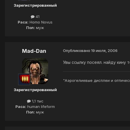
Зарегистрированный
41
Раса:
Homo Novus
Пол:
муж
Mad-Dan
Опубликовано
19 июля, 2006
Увы ссылку посеял. найду кину 
"Аэрогелиевые дисплеи и оптическ
Зарегистрированный
1,1 тыс
Раса:
human lifeform
Пол:
муж