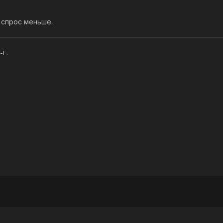
о спрос меньше.
-E.