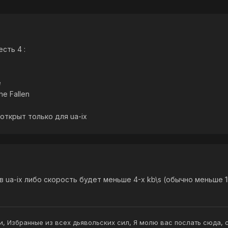
есть 4 :
e
he Fallen
открыт только для ua-ix
 в ua-ix либо скорость будет меньше 4-х kb\s (обычно меньше 
и, Избранные из всех дьявольских сил, Я молю вас послать сюда, 