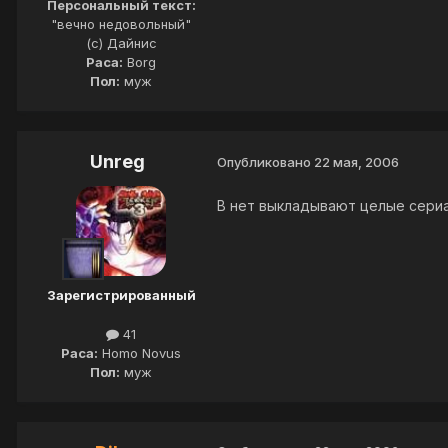
Персональный текст:
"вечно недовольный"
(c) Дайнис
Раса:
Borg
Пол:
муж
Unreg
Опубликовано
22 мая, 2006
В нет выкладывают целые сериа
Зарегистрированный
41
Раса:
Homo Novus
Пол:
муж