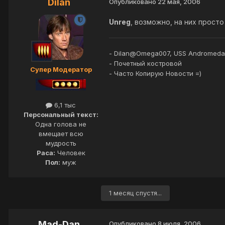
Dilan
Опубликовано
22 мая, 2006
Unreg
, возможно, на них прост
- Dilan@Omega007, USS Andromeda
- Почетный костровой
Супер Модератор
- Часто Копирую Новости =)
6,1 тыс
Персональный текст:
Одна голова не
вмещает всю
мудрость
Раса:
Человек
Пол:
муж
1 месяц спустя...
Mad-Dan
Опубликовано
8 июля, 2006