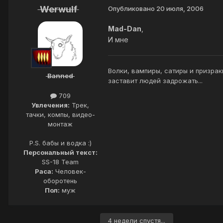
Werwulf
Опубликовано
20 июля, 2006
Mad-Dan
,
И мне
Волки, вампиры, сатиры и призрак
Banned
заставит людей задрожать...
709
Увлечения:
Трек,
тачки, компы, видео-
монтаж
P.S. бабы и водка :)
Персональный текст:
SS-18 Team
Раса:
Человек-
оборотень
Пол:
муж
4 недели спустя...