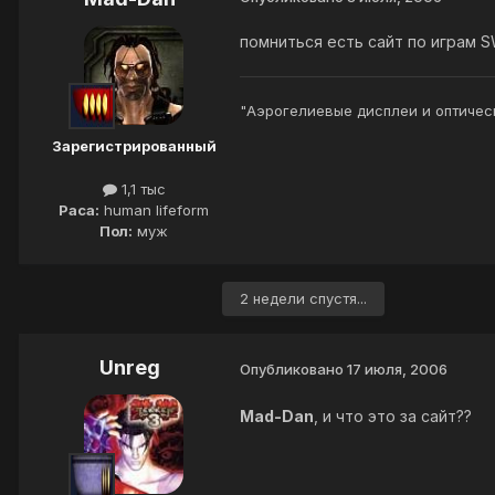
помниться есть сайт по играм S
"Аэрогелиевые дисплеи и оптическ
Зарегистрированный
1,1 тыс
Раса:
human lifeform
Пол:
муж
2 недели спустя...
Unreg
Опубликовано
17 июля, 2006
Mad-Dan
, и что это за сайт??