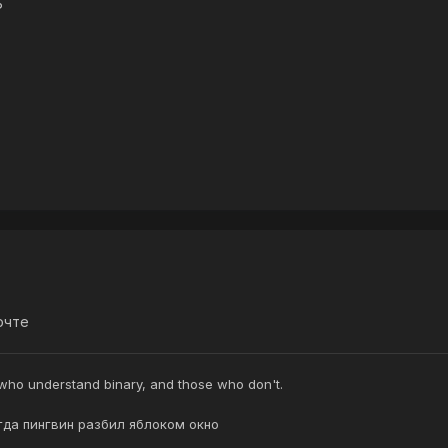
?
очте
 who understand binary, and those who don't.
гда пингвин разбил яблоком окно