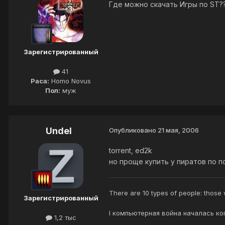
Где можно скачать Игры по ST?
Зарегистрированный
41
Раса:
Homo Novus
Пол:
муж
Undel
Опубликовано
21 мая, 2006
torrent, ed2k
но проще купить у пиратов по п
There are 10 types of people: those
Зарегистрированный
I компьютерная война началась ко
1,2 тыс