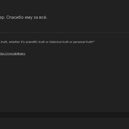
. Спасибо ему за всё.
truth, whether it's scientific truth or historical truth or personal truth!"
ttps://t.me/uglyklingons