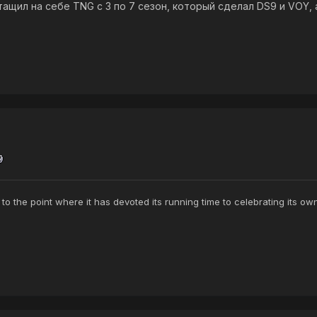
тащил на себе TNG с 3 по 7 сезон, который сделал DS9 и VOY, ав
o the point where it has devoted its running time to celebrating its o