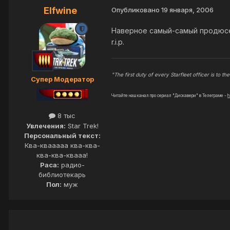
Elfwine
Опубликовано
19 января, 2006
Наверное самый-самый продюсер
r.i.p.
"The first duty of every Starfleet officer is to the 
Супер Модератор
Читайте наш канал про сериал "Дискавери" в Телеграме -
h
8 тыс
Увлечения:
Star Trek!
Персональный текст:
Ква-квааааа ква-ква-
ква-ква-квааа!
Раса:
радио-
библиотекарь
Пол:
муж