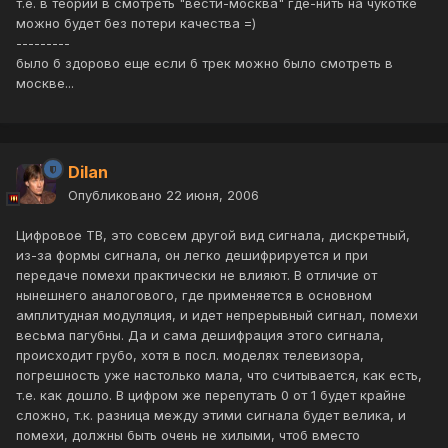
т.е. в теории в смотреть "вести-москва" где-нить на чукотке
можно будет без потери качества =)
---------
было б здорово еще если б трек можно было смотреть в
москве...
Dilan
Опубликовано
22 июня, 2006
Цифровое ТВ, это совсем другой вид сигнала, дискретный,
из-за формы сигнала, он легко дешифрируется и при
передаче помехи практически не влияют. В отличие от
нынешнего аналогового, где применяется в основном
амплитудная модуляция, и идет непрерывный сигнал, помехи
весьма пагубны. Да и сама дешифрация этого сигнала,
происходит грубо, хотя в посл. моделях телевизора,
погрешность уже настолько мала, что считывается, как есть,
т.е. как дошло. В цифром же перепутать 0 от 1 будет крайне
сложно, т.к. разница между этими сигнала будет велика, и
помехи, должны быть очень не хилыми, чтоб вместо