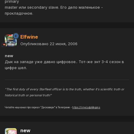
primary
master или secondary slave. Его дело маленькое -
прокладочное.
Elfwine
Опубликовано
22 июня, 2006
new
Дык на западе уже давно цифровое.. Тот-же энт 3-4 сезон в
цифре шел.
"The first duty of every Starfleet officer is to the truth, whether it's scientific truth or
historical truth or personal truth!"
Читайте наш канал про сериал "Дискавери" в Телеграме -
https://t.me/uglyklingons
new