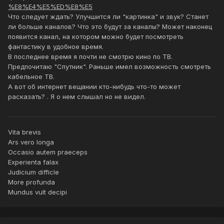
%E8%E4%E5%ED%E8%E5
Что следует ждать? Улучшится ли "картинка" и звук? Станет
ли больше каналов? Что это будут за каналы? Может наконец
появится канал, на котором можно будет посмотреть
фантастику в удобное время.
В последнее время я почти не смотрю кино по ТВ.
Предпочитаю "Спутник". Раньше имел возможность смотреть
кабельное ТВ.
А вот об интернет вещании кто-нибудь что-то может
расказать? . Я о нем слышал но не видел.
Vita brevis
Ars vero longa
Occasio autem praeceps
Experienta falax
Judicium difficle
More profunda
Mundus vult decipi