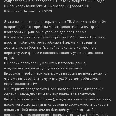
существование аналоговое ТВ - это 17 февраля 2009 года
В Великобритании уже 410 каналов цифрового ТВ.
В России? Не раньше 2015?!
Я уже не говорю про интерактивное ТВ. А ведь как было бы
здорово если бы зрители могли заказывать и смотреть
программы и фильмы в удобное для себя время.
В Южной Корее резко упал спрос на DVD-плееры. Причина
проста: чтобы смотреть любимые фильмы и передачи
достаточно выбрать в "меню" телеканала конкретную
передачу или фильм и заказать показ в удобное для себя
время.
В России появилось уже интернет телевидение,
предлагающее такую услугу как виртуальный
Видеомагнитофон. Зритель может выбрать по программе то,
что ему интересно и получить в удобное для себя время.
http://rec.corbina.tv/
В Интернете предлагаются все более и более интересные
сервис. Очередной из них - виртуальный магнитофон.
Регистрируетесь (бесплатно), входите в свой личный кабинет,
после чего вам доступны следующие возможности: заказать
запись любой передачи на ближайшую неделю из 8
центральных телеканалов: "Первый", ТВЦ, СТС, Ren TV, ТНТ,