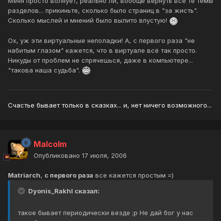
Меня просто волнует, реально ли, вообще вернуть все те темы
разделов... прикиньте, сколько было страниц в "за жисть".
Сколько мыслей и мнений было вылито впустую!
Ох, уж эти виртуальные неполадки! А, с первого раза "не
набитым глазом" кажется, что в виртуале всё так просто.
Никуды от проблем не спрячешься, даже в компьютере...
"такова наша судьба".
Счастье бывает только в сказках... и, нет ничего возможного...
Malcolm
Опубликовано
17 июля, 2006
Matriarch
,
с первого раза
все кажется простым =)
Dyonis_Rakhl сказал:
такое бывает периодически везде ;р Не дай бог у нас