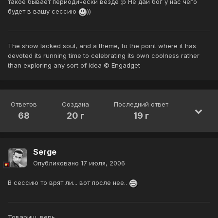
такое бывает периодически везде ;р Не дай бог у нас чего
будет в вашу сессию
))
The show lacked soul, and a theme, to the point where it has
devoted its running time to celebrating its own coolness rather
than exploring any sort of idea © Engadget
Ответов
Создана
Последний ответ
68
20 г
19 г
Serge
Опубликовано
17 июля, 2006
В сессию то врят ли... вот после нее..
Товарищ, верь,