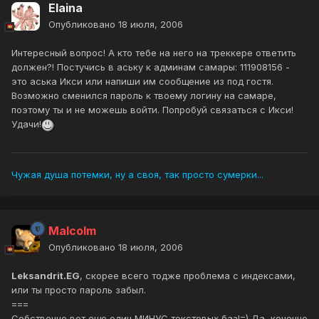
Elaina
Опубликовано
18 июля, 2006
Интересный вопрос! А кто тебе на него на треккере ответить
должен?! Постучись в аську к админам самары: 111908156 -
это аська Икси или напиши им сообщение из под гостя.
Возможно сменился пароль к твоему логину на самаре,
поэтому ты и не можешь войти. Попробуй связаться с Икси!
Удачи!
Чужая душа потемки, ну а своя, так просто сумерки...
Malcolm
Опубликовано
18 июля, 2006
Leksandrit.EG
, скорее всего тодже проблема с индексами,
или ты просто пароль забыл.
===
Собственно вот еще один МИНУС текстовых баз!=) Да, конечно