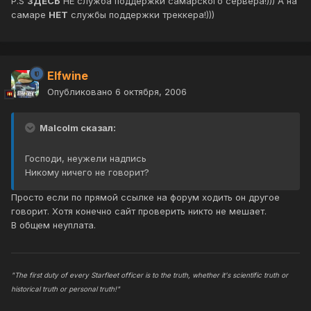
P.S
ЗДЕСЬ
НЕ служба поддержки самарского сервера!))) А на
самаре
НЕТ
службы поддержки треккера!)))
Elfwine
Опубликовано
6 октября, 2006
Malcolm сказал:
Господи, неужели надпись
Никому ничего не говорит?
Просто если по прямой ссылке на форум ходить он другое
говорит. Хотя конечно сайт проверить никто не мешает.
В общем неуплата.
"The first duty of every Starfleet officer is to the truth, whether it's scientific truth or
historical truth or personal truth!"