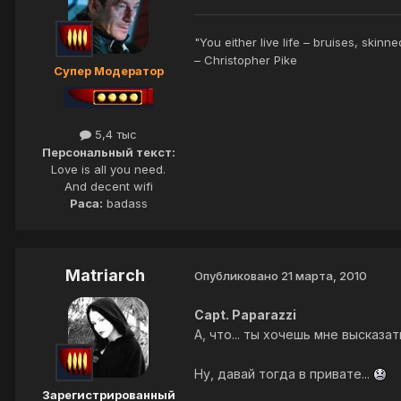
"You either live life – bruises, skinn
– Christopher Pike
Супер Модератор
5,4 тыс
Персональный текст:
Love is all you need.
And decent wifi
Раса:
badass
Matriarch
Опубликовано
21 марта, 2010
Capt. Paparazzi
А, что... ты хочешь мне высказа
Ну, давай тогда в привате...
Зарегистрированный