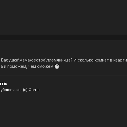
? Бабушка\мама\сестра\племянница? И сколько комнат в кварт
а и поможем, чем сможем
NTik
башечник. (с) Carrie