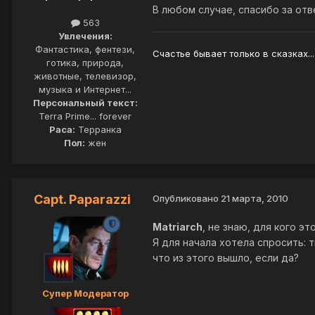
В любом случае, спасибо за отв
563
Увлечения:
Фантастика, фентези,
Счастье бывает только в сказках...
готика, природа,
животные, телевизор,
музыка и Интернет...
Персональный текст:
Terra Prime... forever
Раса:
Терранка
Пол:
жен
Capt. Paparazzi
Опубликовано
21 марта, 2010
Matriarch
, не знаю, для кого э
Я для начала хотела спросить: 
что из этого вышло, если да?
Супер Модератор