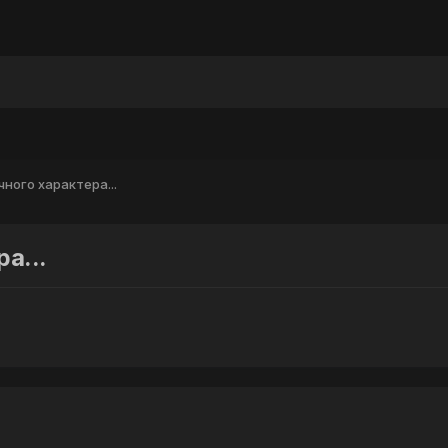
ы
ного характера...
а...