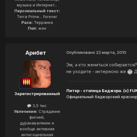
музыка и Интернет...
Персональный текст:
Terra Prime... forever
Раса:
Терранка
Пол:
жен
Арибет
Опубликовано
22 марта, 2010
Эм, а кто жениться собирается
не уходите - интересно же
Д
Питер - столица Баджора. (с) FU
Зарегистрированный
Официальный баджорский краснору
3,5 тыс
Увлечения:
Страдание
фигней,
дуракаваляние и
вообще активная
антисоциальная