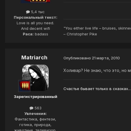
5,4 тыс
Персональный текст:
Love is all you need.
"You either live life – bruises, skinn
And decent wifi
Раса:
badass
– Christopher Pike
Matriarch
Опубликовано
21 марта, 2010
Холивар? Не знаю, что это, но м
Счастье бывает только в сказках...
Зарегистрированный
563
Увлечения:
Фантастика, фентези,
готика, природа,
животные, телевизор,