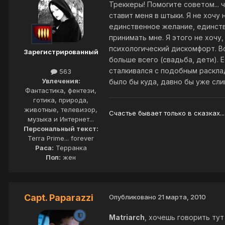
Треккеры! Помогите советом...
ставит меня в штыки. Я не хочу 
единственное желание, единств
принимать мне. Я этого не хочу
психологический дискомфорт. Вс
Зарегистрированный
больше всего (свадьба, дети). 
сталкивался с подобным расклад
563
Увлечения:
было бы куда, давно бы уже слин
Фантастика, фентези,
готика, природа,
животные, телевизор,
Счастье бывает только в сказках...
музыка и Интернет...
Персональный текст:
Terra Prime... forever
Раса:
Терранка
Пол:
жен
Capt. Paparazzi
Опубликовано
21 марта, 2010
Matriarch
, хочешь говорить тут