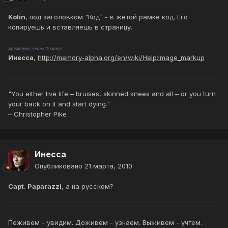
Kolin
, под заголовком "Код" - в жетой рамке код. Его
копируешь и вставляешь в страницу.
добавлено через 10 минут
Инесса
,
http://memory-alpha.org/en/wiki/Help:Image_markup
"You either live life – bruises, skinned knees and all – or you turn
your back on it and start dying."
– Christopher Pike
Инесса
Опубликовано
21 марта, 2010
Capt. Paparazzi
, а на русском?
Поживем - увидим. Доживем - узнаем. Выживем - учтем.