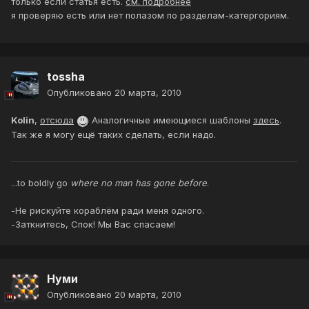
только если статья есть.
см. подробнее
я проверяю есть или нет полазом по разделам-катергориям.
tossha
Опубликовано
20 марта, 2010
Kolin
,
отсюда
Аналогичные имеющиеся шаблоны
здесь
.
Так же я могу ещё таких сделать, если надо.
...to boldly go
where no man has gone before
.
-Не рискуйте кораблём ради меня одного.
-Заткнитесь, Спок! Мы Вас спасаем!
Нуми
Опубликовано
20 марта, 2010