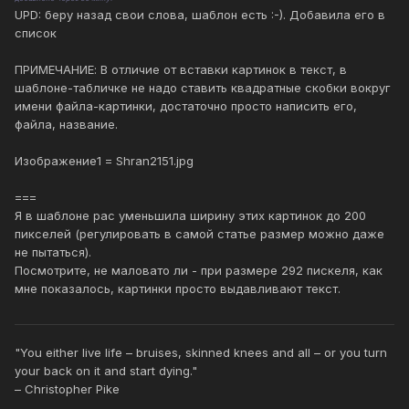
UPD: беру назад свои слова, шаблон есть :-). Добавила его в
список
ПРИМЕЧАНИЕ: В отличие от вставки картинок в текст, в
шаблоне-табличке не надо ставить квадратные скобки вокруг
имени файла-картинки, достаточно просто написить его,
файла, название.
Изображение1 = Shran2151.jpg
===
Я в шаблоне рас уменьшила ширину этих картинок до 200
пикселей (регулировать в самой статье размер можно даже
не пытаться).
Посмотрите, не маловато ли - при размере 292 пискеля, как
мне показалось, картинки просто выдавливают текст.
"You either live life – bruises, skinned knees and all – or you turn
your back on it and start dying."
– Christopher Pike