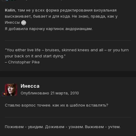
Kolin
, там не у всех форма редактирования визуальная
выскакивает, бывает и для кода. Не знаю, правда, как у
Инессы
Я добавила парочку картинок андорианцам.
"You either live life – bruises, skinned knees and all – or you turn
your back on it and start dying."
– Christopher Pike
Инесса
Опубликовано
21 марта, 2010
Ставлю ворпос точнее. как их в шаблон вставлять?
Поживем - увидим. Доживем - узнаем. Выживем - учтем.