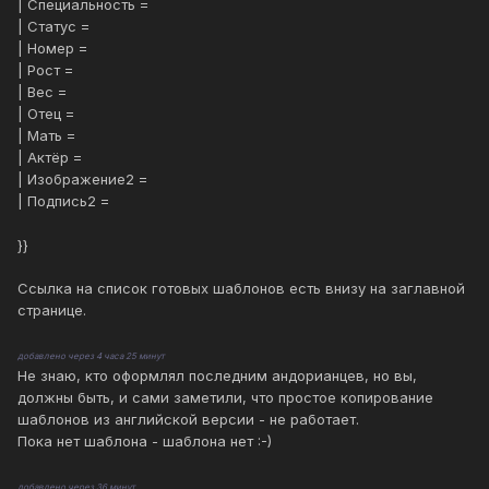
| Специальность =
| Статус =
| Номер =
| Рост =
| Вес =
| Отец =
| Мать =
| Актёр =
| Изображение2 =
| Подпись2 =
}}
Ссылка на список готовых шаблонов есть внизу на заглавной
странице.
добавлено через 4 часа 25 минут
Не знаю, кто оформлял последним андорианцев, но вы,
должны быть, и сами заметили, что простое копирование
шаблонов из английской версии - не работает.
Пока нет шаблона - шаблона нет :-)
добавлено через 36 минут