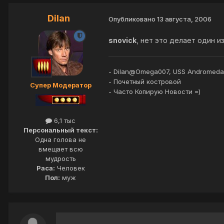
Dilan
Опубликовано
13 августа, 2006
snovick
, нет это делает один и
- Dilan@Omega007, USS Andromeda
- Почетный костровой
Супер Модератор
- Часто Копирую Новости =)
6,1 тыс
Персональный текст:
Одна голова не
вмещает всю
мудрость
Раса:
Человек
Пол:
муж