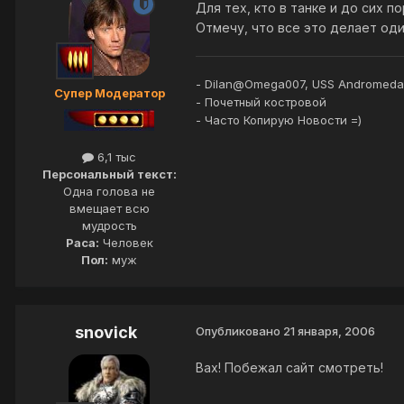
Для тех, кто в танке и до сих
Отмечу, что все это делает оди
- Dilan@Omega007, USS Andromeda
Супер Модератор
- Почетный костровой
- Часто Копирую Новости =)
6,1 тыс
Персональный текст:
Одна голова не
вмещает всю
мудрость
Раса:
Человек
Пол:
муж
snovick
Опубликовано
21 января, 2006
Вах! Побежал сайт смотреть!