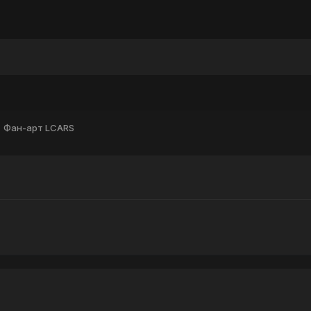
ы
Фан-арт LCARS