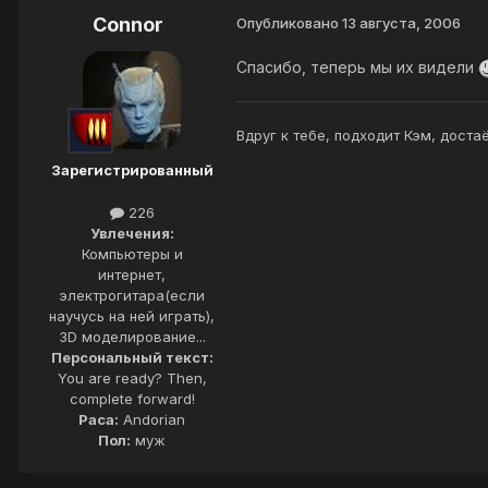
Connor
Опубликовано
13 августа, 2006
Спасибо, теперь мы их видели
Вдруг к тебе, подходит Кэм, доста
Зарегистрированный
226
Увлечения:
Компьютеры и
интернет,
электрогитара(если
научусь на ней играть),
3D моделирование...
Персональный текст:
You are ready? Then,
complete forward!
Раса:
Andorian
Пол:
муж