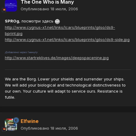
The One Who is Many
Опубликовано
18 июля, 2006
SPROg
, посмотри здесь
http://www.cygnus-x1.net/links/lcars/blueprints/gilso/ds9-
bprint.jpg
http://www.cygnus-x1.net/links/lcars/blueprints/gilso/ds9-side.jpg
Добавлено через 1 минуту
http://www.startreklives.de/images/deepspacenine.jpg
We are the Borg. Lower your shields and surrender your ships.
We will add your biological and technological distinctiveness to
our own. Your culture will adapt to service ours. Resistance is
futile.
Elfwine
Опубликовано
18 июля, 2006