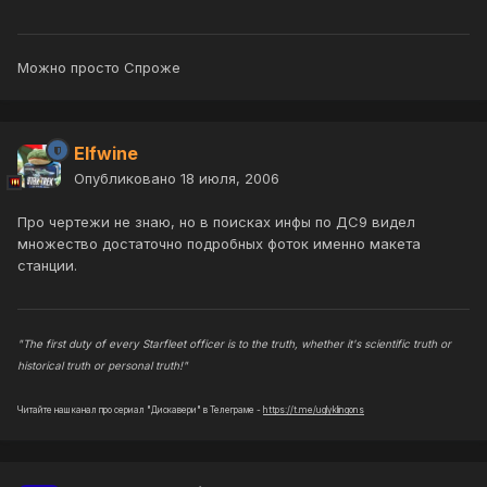
Можно просто Спроже
Elfwine
Опубликовано
18 июля, 2006
Про чертежи не знаю, но в поисках инфы по ДС9 видел
множество достаточно подробных фоток именно макета
станции.
"The first duty of every Starfleet officer is to the truth, whether it's scientific truth or
historical truth or personal truth!"
Читайте наш канал про сериал "Дискавери" в Телеграме -
https://t.me/uglyklingons