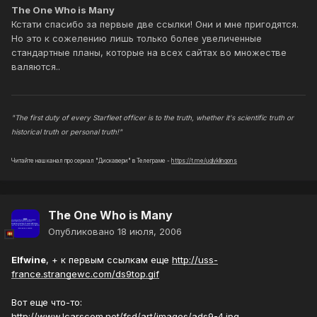
The One Who is Many
Кстати спасибо за первые две ссылки! Они и мне пригодятся.
Но это к сожелению лишь только более увеличенные
стандартные планы, которые на всех сайтах во множестве
валяются..
"The first duty of every Starfleet officer is to the truth, whether it's scientific truth or
historical truth or personal truth!"
Читайте наш канал про сериал "Дискавери" в Телеграме -
https://t.me/uglyklingons
The One Who is Many
Опубликовано
18 июля, 2006
Elfwine
, + к первым ссылкам еще
http://uss-
france.strangewc.com/ds9top.gif
Вот еще что-то:
http://www.lcarscom.net/fsd/art/images/ads9-4.jpg