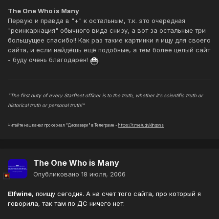
The One Who is Many
Первую и правда в "+" к остальным, т.к. это очередная
"реинкарнация" обычного вида снизу, а вот за остальные три
большущее спасибо!! Как раз такие картинки я ищу для своего
сайта, и если найдёшь ещё подобные, а тем более целый сайт
- буду очень благодарен!
"The first duty of every Starfleet officer is to the truth, whether it's scientific truth or
historical truth or personal truth!"
Читайте наш канал про сериал "Дискавери" в Телеграме -
https://t.me/uglyklingons
The One Who is Many
Опубликовано
18 июля, 2006
Elfwine
, поищу сегодня. А на счет того сайта, про который я
говорила, так там по ДС ничего нет.