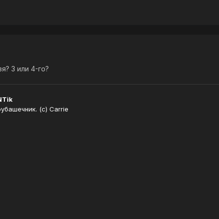
я? 3 или 4-го?
NTik
башечник. (с) Carrie