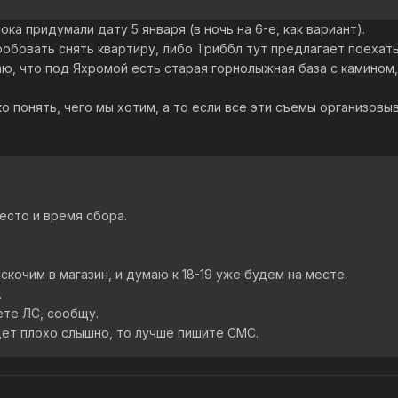
ока придумали дату 5 января (в ночь на 6-е, как вариант).
обовать снять квартиру, либо Триббл тут предлагает поехать
ю, что под Яхромой есть старая горнолыжная база с камином,
 понять, чего мы хотим, а то если все эти съемы организовыв
сто и время сбора.
кочим в магазин, и думаю к 18-19 уже будем на месте.
.
ете ЛС, сообщу.
дет плохо слышно, то лучше пишите СМС.