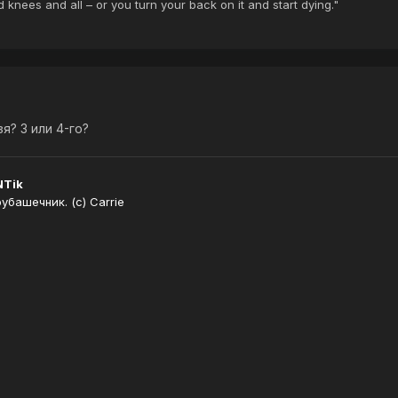
ed knees and all – or you turn your back on it and start dying."
я? 3 или 4-го?
NTik
башечник. (с) Carrie