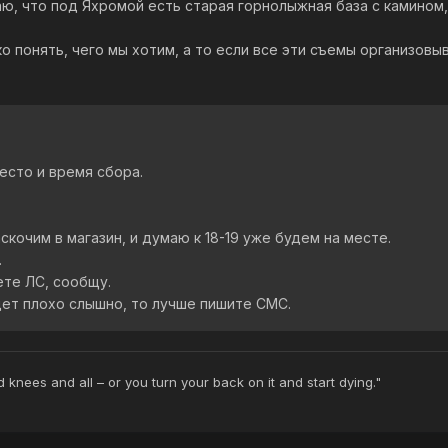
ю, что под Яхромой есть старая горнолыжная база с камином,
 понять, чего мы хотим, а то если все эти съемы организовыв
сто и время сбора.
кочим в магазин, и думаю к 18-19 уже будем на месте.
.
ете ЛС, сообщу.
дет плохо слышно, то лучше пишите СМС.
ed knees and all – or you turn your back on it and start dying."