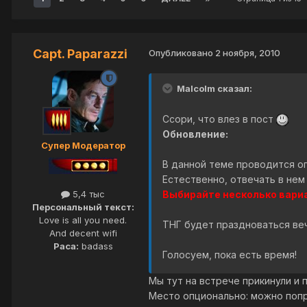
Capt. Paparazzi
Опубликовано
2 ноября, 2010
Malcolm сказал:
Ссори, что влез в пост
Обновление:
Супер Модератор
В данной теме проводится оп
Естественно, отвечать в нем
Выбирайте несколько вари
5,4 тыс
Персональный текст:
Love is all you need.
ТНГ будет праздноваться вече
And decent wifi
Раса:
badass
Голосуем, пока есть время!
Мы тут на встрече прикинули и п
Место опционально: можно попр