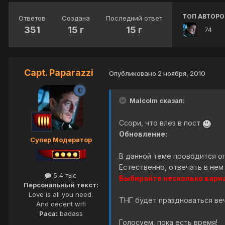
ТОП АВТОРО
Ответов
Создана
Последний ответ
351
15 г
15 г
74
Capt. Paparazzi
Опубликовано
2 ноября, 2010
Malcolm сказал:
Ссори, что влез в пост
Обновление:
Супер Модератор
В данной теме проводится оп
Естественно, отвечать в нем
5,4 тыс
Выбирайте несколько вари
Персональный текст:
Love is all you need.
ТНГ будет праздноваться вече
And decent wifi
Раса:
badass
Голосуем, пока есть время!