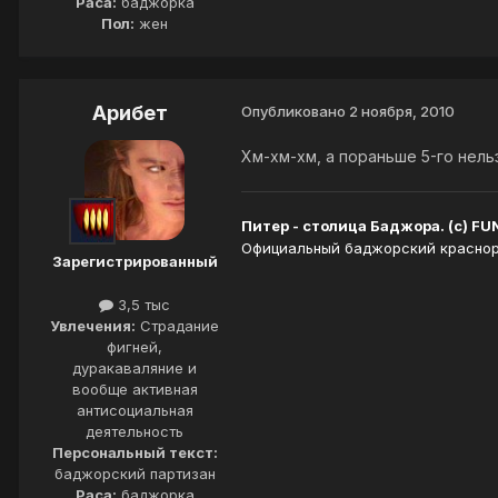
Раса:
баджорка
Пол:
жен
Арибет
Опубликовано
2 ноября, 2010
Хм-хм-хм, а пораньше 5-го нельз
Питер - столица Баджора. (с) FU
Официальный баджорский краснору
Зарегистрированный
3,5 тыс
Увлечения:
Страдание
фигней,
дуракаваляние и
вообще активная
антисоциальная
деятельность
Персональный текст:
баджорский партизан
Раса:
баджорка