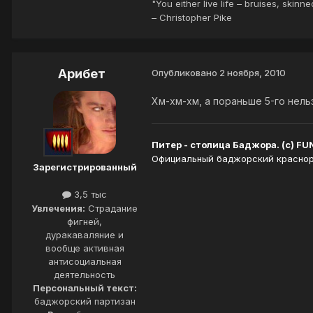
"You either live life – bruises, skinn
– Christopher Pike
Арибет
Опубликовано
2 ноября, 2010
Хм-хм-хм, а пораньше 5-го нельз
Питер - столица Баджора. (с) FU
Официальный баджорский краснору
Зарегистрированный
3,5 тыс
Увлечения:
Страдание
фигней,
дуракаваляние и
вообще активная
антисоциальная
деятельность
Персональный текст:
баджорский партизан