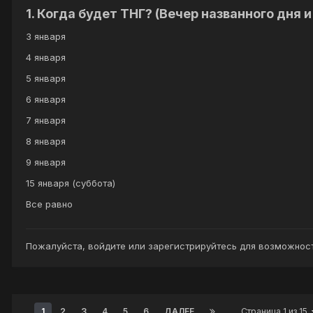
1. Когда будет ТНГ? (Вечер названного дня 
3 января
4 января
5 января
6 января
7 января
8 января
9 января
15 января (суббота)
Все равно
Пожалуйста,
войдите
или
зарегистрируйтесь
для возможност
1
2
3
4
5
6
ДАЛЕЕ
Страница 1 из 15