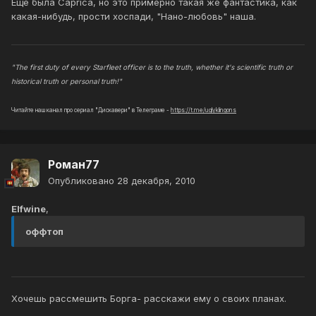
Ещё была Caprica, но это примерно такая же фантастика, как
какая-нибудь, прости хоспади, "Нано-любовь" наша.
"The first duty of every Starfleet officer is to the truth, whether it's scientific truth or
historical truth or personal truth!"
Читайте наш канал про сериал "Дискавери" в Телеграме -
https://t.me/uglyklingons
Роман77
Опубликовано
28 декабря, 2010
Elfwine
,
оффтоп
Хочешь рассмешить Борга- расскажи ему о своих планах.