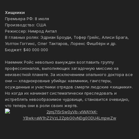
Хищники
Премьера РФ: 8 июля
Производство: США
Режиссер: Нимрод Антал
В главных ролях: Эдриан Броуди, Тофер Грейс, Алиси Брага,
Уолтон Гоггинс, Олег Тактаров, Лоренс Фишбёрн и др.
Бюджет: $40 000 000
Наемник Ройс невольно вынужден возглавить группу
профессионалов, выполняющих загадочную миссию на
неизвестной планете. За исключением опального доктора все
они — хладнокровные убийцы: наемники, гангстеры,
осужденные и участники отрядов смерти людские «хищники».
Но когда их начинает систематически преследовать и
истреблять невообразимое чудовище, становится очевидно,
что теперь они в роли своих жертв.