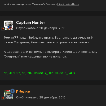
Читайте наш канал про сериал "Дискавери" в Телеграме -
https://t.me/uglyklingons
Captain Hunter
Опубликовано
28 декабря, 2010
Роман77
, мда, Звёздные врата: Вселенная, да отчасти 6
сезон Футурамы, большего ничего громкого не помню.
А вообще, если по теме, то выбираю Хаббл в 3D, поскольку
"Хищники" мне кардинально не приелся.
33; AI-1; 57; 66; 78x; 85(66-2); 87; 88(66-3); AI-2.
Elfwine
Опубликовано
28 декабря, 2010