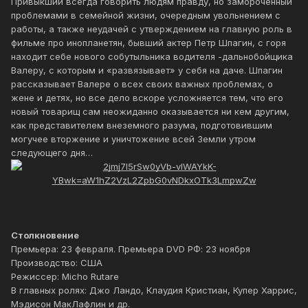
Привыкший всегда говорить людям правду, но замороченный
проблемами в семейной жизни, очередным увольнением с
работы, а также неудачей с утверждением на главную роль в
фильме про инопланетян, бывший актер Петр Шпагин, с горя
находит себе нового собутыльника водителя -дальнобойщика
Валеру, с которым и «развязывает» у себя на даче. Шпагин
рассказывает Валере о всех своих важных проблемах, о
жене и детях, но все дело вскоре усложняется тем, что его
новый товарищ сам неожиданно оказывается ни кем другим,
как представителем внеземного разума, подготовившим
могучее вторжение и уничтожение всей Земли утром
следующего дня…
Столкновение
Премьера: 23 февраля. Премьера DVD РФ: 23 ноября
Производство: США
Режиссер: Micho Rutare
В главных ролях: Джо Ландо, Клаудия Кристиан, Купер Харрис,
Мэдисон МакЛафлин и др.