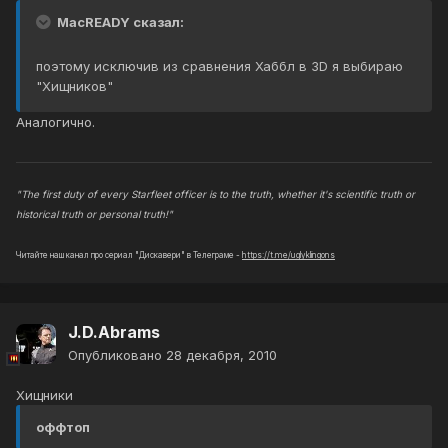
MacREADY сказал:
поэтому исключив из сравнения Хаббл в 3D я выбираю
"Хищников"
Аналогично.
"The first duty of every Starfleet officer is to the truth, whether it's scientific truth or
historical truth or personal truth!"
Читайте наш канал про сериал "Дискавери" в Телеграме -
https://t.me/uglyklingons
J.D.Abrams
Опубликовано
28 декабря, 2010
Хищники
оффтоп