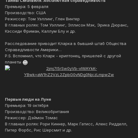
Тайны Смолвиля: Абсолютная справедливость
Премьера: 5 февраля
Производство: США
Режиссер: Том Уэллинг, Глен Винтер
В главных ролях: Том Уэллинг, Эллисон Мэк, Эрика Дюранс,
Кэссиди Фриман, Каллум Блу и др.
Расследование приводит Кларка в бывший штаб Общества
Справедливости Америки…
P.S. Вспомнил, что Кларк - криптонец, пришелей с другой
планеты
Первые люди на Луне
Премьера: 19 октября
Производство: Великобритания
Режиссер: Дэймон Томас
В главных ролях: Рори Киннер, Марк Гатисс, Алекс Ридделл,
Питер Форбс, Рис Шерсмит и др.