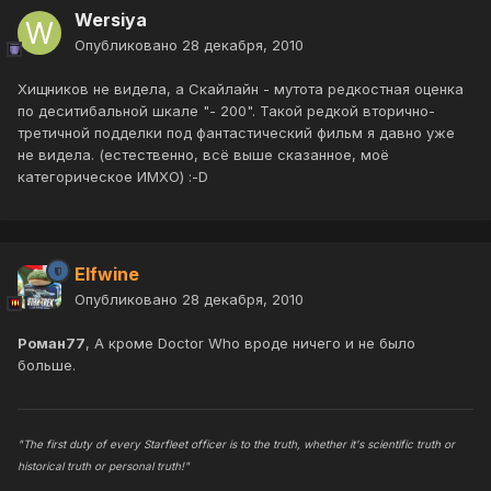
Wersiya
Опубликовано
28 декабря, 2010
Хищников не видела, а Скайлайн - мутота редкостная оценка
по деситибальной шкале "- 200". Такой редкой вторично-
третичной подделки под фантастический фильм я давно уже
не видела. (естественно, всё выше сказанное, моё
категорическое ИМХО) :-D
Elfwine
Опубликовано
28 декабря, 2010
Роман77
, А кроме Doctor Who вроде ничего и не было
больше.
"The first duty of every Starfleet officer is to the truth, whether it's scientific truth or
historical truth or personal truth!"