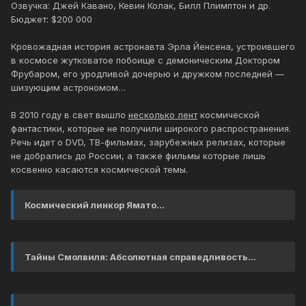
Озвучка: Джей Кавано, Кевин Колак, Билл Плимптон и др.
Бюджет: $200 000
Кровожадная история астронавта Эрла Йенсена, устроившего
в космосе жутковатое побоище с демоническим Доктором
Фрубаром, его уродливой дочерью и дружком последней —
шизующим астрономом…
В 2010 году в свет вышло
несколько лент
космической
фантастики, которые не получили широкого распространения.
Речь идет о DVD, ТВ-фильмах, зарубежных релизах, которые
не добрались до России, а также фильмы которые лишь
косвенно касаются космической темы.
Космический линкор Ямато...
Тайны Смолвиля: Абсолютная справедливость...