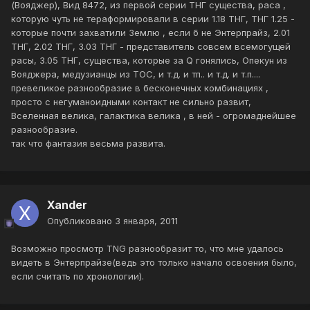
(Вояджер), Вид 8472, из первой серии ТНГ существа, раса ,
которую чуть не тераформировали в серии 1.18 ТНГ, ТНГ 1.25 -
которые почти захватили Землю , если б не Энтерпрайз, 2.01
ТНГ, 2.02 ТНГ, 3.03 ТНГ - представитель совсем всемогущей
расы, 3.05 ТНГ, существа, которые за Q гонялись, Опекун из
Вояджера, медузианцы из ТОС, и т.д. и тп.. и т.д. и т.п....
превеликое разнообразие в бесконечных комбинациях ,
просто с негуманоидными контакт не сильно развит,
Вселенная велика, галактика велика , в ней - огромаднейшее
разнообразие.
так что фантазия весьма развита.
Xander
Опубликовано
3 января, 2011
Возможно просмотр TNG разнообразит то, что мне удалось
видеть в Энтерпрайзе(ведь это только начало освоения было,
если считать по хронологии).