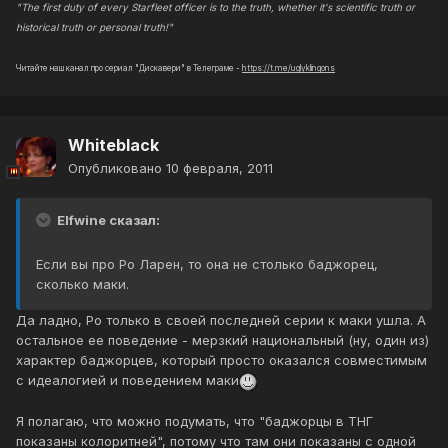
"The first duty of every Starfleet officer is to the truth, whether it's scientific truth or
historical truth or personal truth!"
Читайте наш канал про сериал "Дискавери" в Телеграме -
https://t.me/uglyklingons
Whiteblack
Опубликовано
10 февраля, 2011
Elfwine сказал:
Если вы про Ро Ларен, то она не столько баджорец,
сколько маки.
Да ладно, Ро только в своей последней серии к маки ушла. А
остальное ее поведение - мерзкий национальный (ну, один из)
характер баджорцев, который просто оказался совместимым
с идеалогией и поведением маки
Я полагаю, что можно подумать, что "баджорцы в ТНГ
показаны колоритней", потому что там они показаны с одной