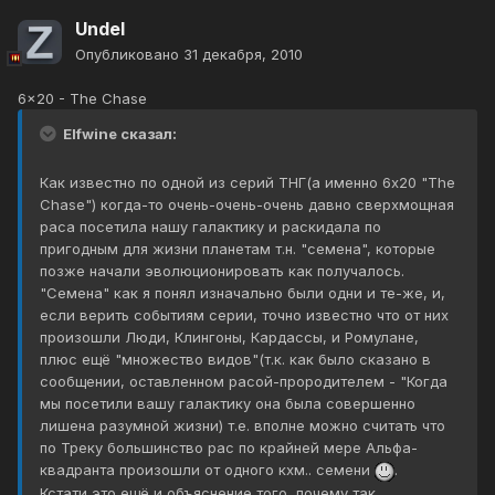
Undel
Опубликовано
31 декабря, 2010
6x20 - The Chase
Elfwine сказал:
Как известно по одной из серий ТНГ(а именно 6х20 "The
Chase") когда-то очень-очень-очень давно сверхмощная
раса посетила нашу галактику и раскидала по
пригодным для жизни планетам т.н. "семена", которые
позже начали эволюционировать как получалось.
"Семена" как я понял изначально были одни и те-же, и,
если верить событиям серии, точно известно что от них
произошли Люди, Клингоны, Кардассы, и Ромулане,
плюс ещё "множество видов"(т.к. как было сказано в
сообщении, оставленном расой-прородителем - "Когда
мы посетили вашу галактику она была совершенно
лишена разумной жизни) т.е. вполне можно считать что
по Треку большинство рас по крайней мере Альфа-
квадранта произошли от одного кхм.. семени
.
Кстати это ещё и объяснение того, почему так