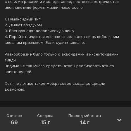
с новыми расами и исследование, постоянно встречаются
инопланетные формы жизни, чаще всего:
1. Гуманоидный тип.
2. Дышат воздухом.
3. Влегкую едят человеческую пищу.
4. Порой отличаются внешне от человека лишь небольшим
внешним признаком. Если судить внешне.
Разнообразие было только с аквоидами- и инсектоидами-
зинди.
Видимо не так много средств, чтобы реализовать что-то
поинтересней.
Хотя по логике такое межрасовое сходство врядли
возможно.
Ответов
Создана
Последний ответ
69
15 г
14 г