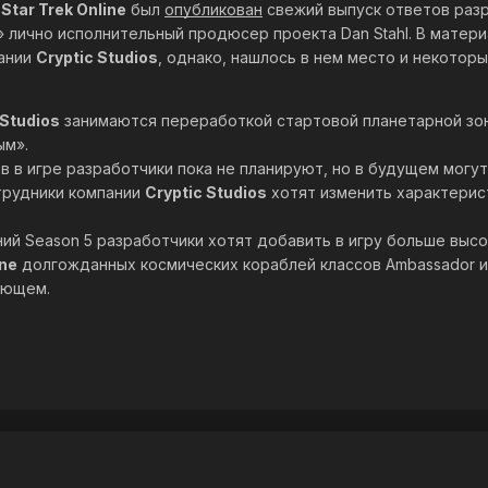
G
Star Trek Online
был
опубликован
свежий выпуск ответов разра
 лично исполнительный продюсер проекта Dan Stahl. В матери
ании
Cryptic Studios
, однако, нашлось в нем место и некотор
 Studios
занимаются переработкой стартовой планетарной зон
ым».
в в игре разработчики пока не планируют, но в будущем могу
трудники компании
Cryptic Studios
хотят изменить характерис
ий Season 5 разработчики хотят добавить в игру больше высо
ine
долгожданных космических кораблей классов Ambassador и A
ующем.