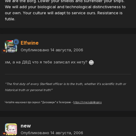
We are the Borg. Lower your shields and surrender your ships.
We will add your biological and technological distinctiveness to
our own. Your culture will adapt to service ours. Resistance is
futile.
Elfwine
Опубликовано
14 августа, 2006
хм, а на ДВД что я тебе записал их нету?
"The first duty of every Starfleet officer is to the truth, whether it's scientific truth or
historical truth or personal truth!"
Читайте наш канал про сериал "Дискавери" в Телеграме -
https://t.me/uglyklingons
new
Опубликовано
14 августа, 2006