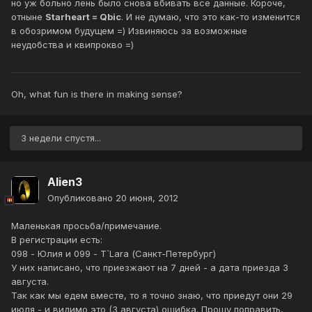
но уж больно лень было снова вбивать все данные. Короче,
отныне
Starheart = Qbic
. И не думаю, что это как-то изменится
в обозримом будущем =) Извиняюсь за возможные
неудобства и квипрокво =)
Oh, what fun is there in making sense?
3 недели спустя...
Alien3
Опубликовано
20 июня, 2012
Маленькая просьба/примечание.
В регистрации есть:
098 - Юлия и 099 - T`Lara (Санкт-Петербург)
У них написано, что приезжают на 7 дней - а дата приезда 3
августа.
Так как мы едем вместе, то я точно знаю, что приедут они 29
июля - и видимо это (3 августа) ошибка. Прошу поправить,