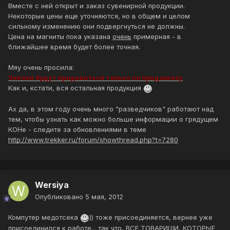
Вместе с ней открыт и заказ сувенирной продукции.
Некоторые цены еще уточняются, но в общем и целом
сильному изменению они подвергнуться не должны.
Цена на магниты пока указана
очень
примерная - в
ближайшее время будет более точная.
Мяу очень просила:
Значки будут продаваться только по предзаказу
Как и, кстати, вся остальная продукция
Ах да, в этом году очень много "разведчиков" работают над
тем, чтобы узнать как можно больше информации о грядущем
КОНе - следите за обновлениями в теме
http://www.trekker.ru/forum/showthread.php?t=7280
Wersiya
Опубликовано
5 мая, 2012
Компутер медотсека
)) тоже присоединяется, вернее уже
присоединился к работе... так что, ВСЕ ТОВАРИЩИ, КОТОРЫЕ