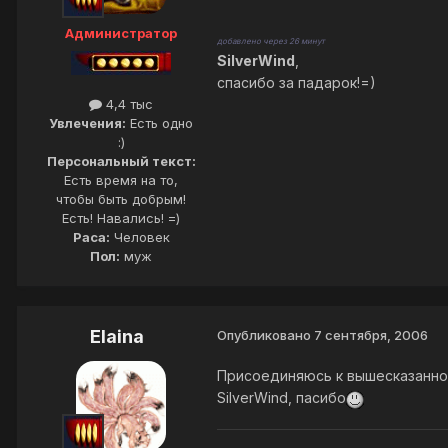
Администратор
добавлено через 26 минут
SilverWind
,
спасибо за падарок!=)
4,4 тыс
Увлечения:
Есть одно
:)
Персональный текст:
Есть время на то,
чтобы быть добрым!
Есть! Навались! =)
Раса:
Человек
Пол:
муж
Elaina
Опубликовано
7 сентября, 2006
Присоединяюсь к вышесказанн
SilverWind, пасибо