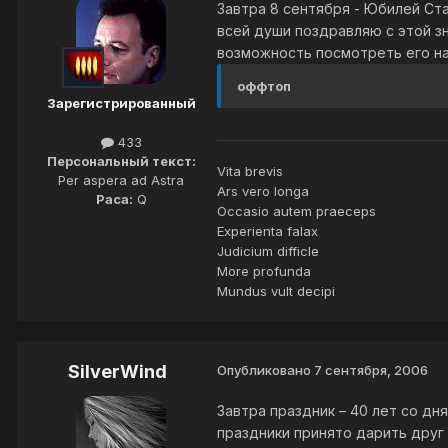
Завтра 8 сентября - Юбилей Стар
всей души поздравляю с этой з
возможность посмотреть его на
оффтоп
Зарегистрированный
433
Персональный текст:
Vita brevis
Per aspera ad Astra
Ars vero longa
Раса:
Q
Occasio autem praeceps
Experienta falax
Judicium difficle
More profunda
Mundus vult decipi
SilverWind
Опубликовано
7 сентября, 2006
Завтра праздник – 40 лет со дн
праздники принято дарить друг 