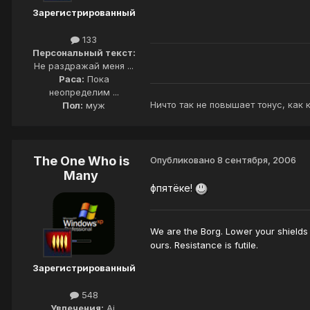
Зарегистрированный
133
Персональный текст:
Не раздражай меня ...
Раса:
Пока
неопределим ...
Ничто так не повышает тонус, как
Пол:
муж
The One Who is
Опубликовано
8 сентября, 2006
Many
фпятёке!
We are the Borg. Lower your shields 
ours. Resistance is futile.
Зарегистрированный
548
Увлечения:
Ai,