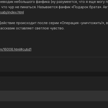
ереводик небольшого фанфика (ну разумеется, что я еще могу
 что чур не пинаться. Называется фанфик «Подарок брата». Авт
sabj/index.html
ействие происходит после серии «Операция –уничтожить!», в 
ассказик оставляет светлое чувство.
om/16008.html#cutid1