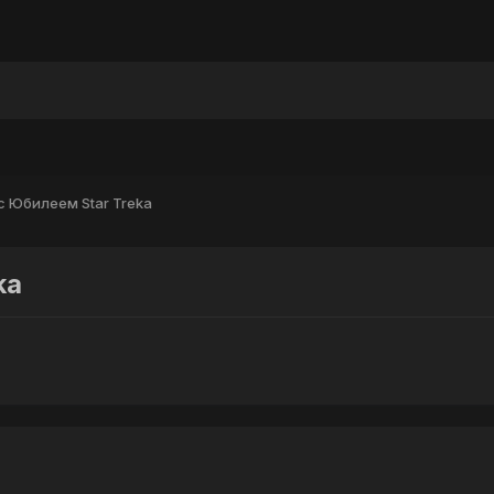
ы
 Юбилеем Star Treka
ka