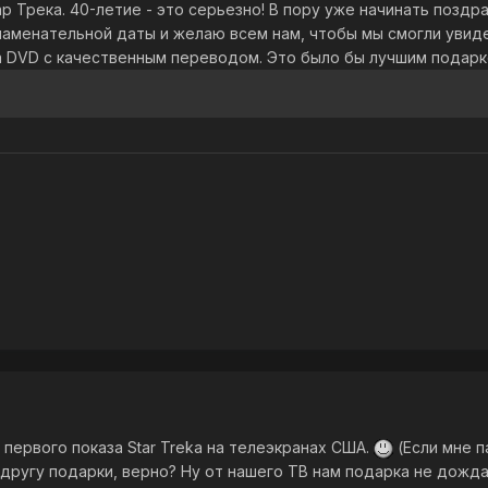
 Трека. 40-летие - это серьезно! В пору уже начинать поздрав
наменательной даты и желаю всем нам, чтобы мы смогли увиде
 DVD с качественным переводом. Это было бы лучшим подарком
я первого показа Star Treka на телеэкранах США.
(Если мне п
другу подарки, верно? Ну от нашего ТВ нам подарка не дожда