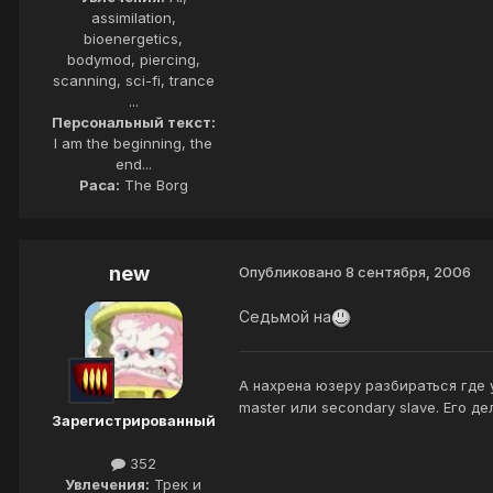
assimilation,
bioenergetics,
bodymod, piercing,
scanning, sci-fi, trance
...
Персональный текст:
I am the beginning, the
end...
Раса:
The Borg
new
Опубликовано
8 сентября, 2006
Седьмой на
А нахрена юзеру разбираться где у 
master или secondary slave. Его д
Зарегистрированный
352
Увлечения:
Трек и