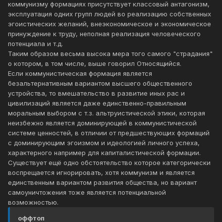
коммунизму формациях присутствует классовый антагонизм,
эксплуатация одних групп людей во реализацию собственных
эгоистических желаний, внеэкономическое и экономическое
принуждение к труду, неполная реализация человеческого
потенциала и т.д.
Таким образом весьма высока мера того самого "страдания"
о котором, в том числе, выше говорил Относящийся.
Если коммунистическая формация является
безальтернативным вариантом высшего общественного
устройства, то вмешательство в развитие иных рас и
цивилизаций является даже единственно-правильным
моральным выбором с т.з. альтруистической этики, которая
неизбежно является доминирующей в коммунистической
системе ценностей, в отличии от предшествующих формаций
с доминирующим эгоизмом и идеологией личного успеха,
характерного например для капиталистической формации.
Существует ещё одно обстоятельство которое категорически
воспрещается игнорировать, хотя коммунизм и является
единственным вариантом развития общества, но вариант
самоуничтожения тоже является потенциальной
возможностью.
оффтоп