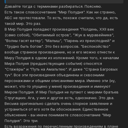
Давайте тогда с терминами разбираться. Поясняю.
Есть такое словосочетание "Мир Полудня". Как ни странно,
АБС не протестовали. То есть, похоже считали, что да, есть
такой мир. Это раз.
В Мир Полудня попадают произведения "Полдень, XXII век
(само собой), "Обитаемый остров", "Жук в муравейнике",
"Волны гасят ветер", "Малыш", "Парень из преисподней" и
"Трудно быть богом". Это без вопросов. "Беспокойство"
вообще странное произведение, но и его можно отнести к
Миру Полудня в одном из изложений. Кроме того, к началам
Мира Полуня (предшествующие события) относятся
"Стажёры" и "Путь на Амальтею". И даже "Страна Багровых
туч". Все эти произведения объединены и сквозными
персонажами и общими описаниями мира. Именно эти (ну,
может, что-то упущено у меня) произведения и именуют
Миром Полудня. И Мир Полудня не путают с мирами братьев
Стругацких. Ага, у них и другое есть, однозначно. Это два.
Весьма оригинально сделать очень спорное заявление и
устраниться от его хотя бы обоснования. Единственное
объяснение - вы иначе понимаете словосочетание "Мир
Полудня". Это три.
Есть возражения по перечисленным произведениям в плане