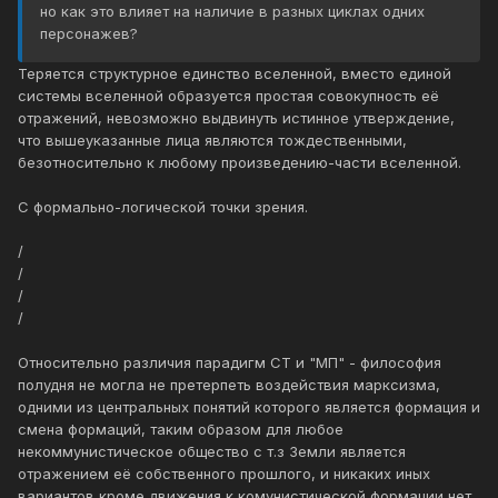
но как это влияет на наличие в разных циклах одних
персонажев?
Теряется структурное единство вселенной, вместо единой
системы вселенной образуется простая совокупность её
отражений, невозможно выдвинуть истинное утверждение,
что вышеуказанные лица являются тождественными,
безотносительно к любому произведению-части вселенной.
С формально-логической точки зрения.
/
/
/
/
Относительно различия парадигм СТ и "МП" - философия
полудня не могла не претерпеть воздействия марксизма,
одними из центральных понятий которого является формация и
смена формаций, таким образом для любое
некоммунистическое общество с т.з Земли является
отражением её собственного прошлого, и никаких иных
вариантов кроме движения к комунистической формации нет