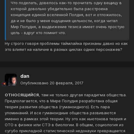
Что поделать, довелось как-то прочитать одну вещицу в
которой довольно убедительно была расстроена
концепция единой вселенной Полдня, вот и отложилось,
да и не было у меня ощущения цельности, когда читал
Мир Полудня, а выдвижение тезиса имеет очень простую
цель - вдруг кто помнит что.
Ну строго говоря проблемы таймлайна признаны давно но как
это влияет на наличие в разных циклах одних персонажев?
dan
Опубликовано
20 февраля, 2017
ОТНОСЯЩИЙСЯ
, там не только другая парадигма общества.
Предполагается, что в Мире Полудня разработана общая
теория развития общества (гуманоидного). Есть пара
упоминаний. И все гуманоидные общества развиваются
именно в рамках этой теории. Ну это как ньютонова теория и
ОТО в физике или СТЭ в биологии. В общем, социология из
сугубо прикладной статистической недонауки превращается