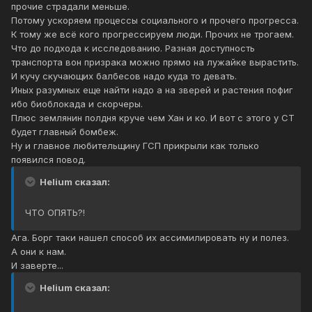
прочие страдали меньше.
Потому ускоряем процессы социального и прочего прогресса.
К тому же всё кого прогрессируем люди. Прочих не трогаем.
Что до подхода к исследованию. Разная доступность
транспорта вон призрака можно прямо на лужайке вырастить.
И кучу скучающих балбесов надо куда то девать.
Иных разумных еще найти надо а на зверей и растения пофиг
ибо биоблокада и скорчеры.
Плюс землянин полдня круче чем Хан и ко. И вот с этого у СТ
будет главный бомбеж.
Ну и главное любительщину ГСП прикрыли как только
появился повод.
Helium сказал:
ЧТО ОПЯТЬ?!
Ага. Борг таки нашел способ их ассимилировать ну и полез.
А они к нам.
И заверте...
Helium сказал: