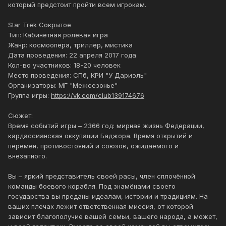
который предстоит пройти всем игрокам.
Star Trek Сокрытое
Тип: Кабинетная ролевая игра
Жанр: космоопера, триллер, мистика
Дата проведения: 22 апреля 2017 года
Кол-во участников: 18-20 человек
Место проведения: СПб, КРИ "У Дариэль"
Организаторы: МГ "Межсезонье"
Группа игры:
https://vk.com/club139174676
Сюжет:
Время событий игры – 2366 год: мирная жизнь Федерации,
кардассианская оккупации Баджора. Время открытий и
перемен, противостояний и союзов, ожидаемого и
внезапного.
Вы – яркий представитель своей расы, член сплочённой
команды боевого корабля. Под знамёнами своего
государства вы преданы идеалам, истории и традициям. На
ваших плечах лежит ответственная миссия, от которой
зависит благополучие вашей семьи, вашего народа, а может,