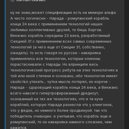
ну не знаю,может спецификации есть на мемори альфа
А чисто логически - Нарада - ромуланский корабль
конца 24 века с применением технологий наших
любимых коллективных друзей, то бишь боргов.
Венжанс корабль середины 23 века, разработанный
Секцией 31 с применением всех самых современных
технологий (а чего еще от Секции 31, собственно,
ожидать). то есть говоря по русски - наверняка
применялись все технологии, которые клиноны
порастаскивали с Нарады. Но впринципе весь
технологический прогресс ребута на этих технологиях в
той или иной степени и основано, ибо технология имеет
свойство утекать... чутка мысль потерял, но короче -
Нарада - здоровущий корабль конца 24 века, а Венжанс
всего-навсего гипертрофированный дредноут,
основанный на тех же технологиях, что и та куча
кораблей, которую Нарада разнесла что у клингонов,
что у федов, но немного более продвинуой. так что
победитель очевиден. а учитывая, что корабль еще и
ромуланский, то он наверняка намного сложнее, чем
кажется.