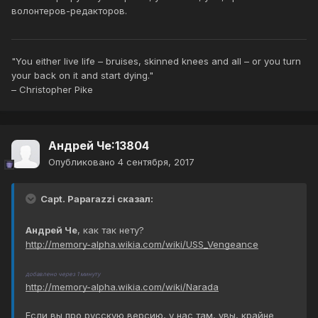
волонтеров-редакторов.
"You either live life – bruises, skinned knees and all – or you turn
your back on it and start dying."
– Christopher Pike
Андрей Че:13804
Опубликовано
4 сентября, 2017
Capt. Paparazzi сказал:
Андрей Че
, как так нету?
http://memory-alpha.wikia.com/wiki/USS_Vengeance
добавлено через 1 минуту
http://memory-alpha.wikia.com/wiki/Narada
Если вы про русскую версию, у нас там, увы, крайне