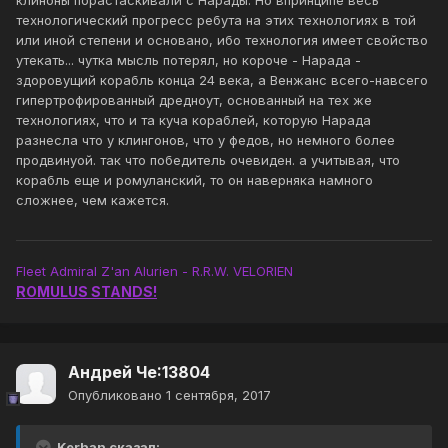
клиноны порастаскивали с Нарады. Но впринципе весь
технологический прогресс ребута на этих технологиях в той
или иной степени и основано, ибо технология имеет свойство
утекать... чутка мысль потерял, но короче - Нарада -
здоровущий корабль конца 24 века, а Венжанс всего-навсего
гипертрофированный дредноут, основанный на тех же
технологиях, что и та куча кораблей, которую Нарада
разнесла что у клингонов, что у федов, но немного более
продвинуой. так что победитель очевиден. а учитывая, что
корабль еще и ромуланский, то он наверняка намного
сложнее, чем кажется.
Fleet Admiral Z'an Alurien - R.R.W. VELORIEN
ROMULUS STANDS!
Андрей Че:13804
Опубликовано
1 сентября, 2017
Kerhan сказал: