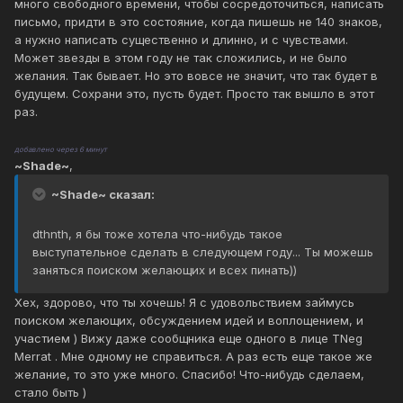
много свободного времени, чтобы сосредоточиться, написать
письмо, придти в это состояние, когда пишешь не 140 знаков,
а нужно написать существенно и длинно, и с чувствами.
Может звезды в этом году не так сложились, и не было
желания. Так бывает. Но это вовсе не значит, что так будет в
будущем. Сохрани это, пусть будет. Просто так вышло в этот
раз.
добавлено через 6 минут
~Shade~
,
~Shade~ сказал:
dthnth, я бы тоже хотела что-нибудь такое
выступательное сделать в следующем году... Ты можешь
заняться поиском желающих и всех пинать))
Хех, здорово, что ты хочешь! Я с удовольствием займусь
поиском желающих, обсуждением идей и воплощением, и
участием ) Вижу даже сообщника еще одного в лице TNeg
Merrat . Мне одному не справиться. А раз есть еще такое же
желание, то это уже много. Спасибо! Что-нибудь сделаем,
стало быть )