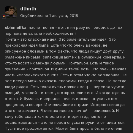
dthnth
Опубликовано
1 августа, 2018
oblomoffka
, насчет почты - вот, я ни разу не говорил, до тех
пор пока не встала необходимость )
Почта - это классная идея. Это замечательная идея. Это
прекрасная идея была! Есть что-то очень важное, не
описуемое словами в том факте, что люди пишут друг другу
бумажные письма, запаковывают их в бумажные конверты, и
кто-то носит их между людьми. Почтальон. Есть и такое
призвание - почтальон. И фильм такой есть. Это очень важная
часть человеческого бытия. Есть в этом что-то волшебное. Не
все всегда можно сказать словами, глядя в глаза. Не всегда
люди рядом. Есть такая очень важная вещь - перевод чувств,
эмоций, мыслей - в текст, и отправление его. И когда ждешь
ответа. И бумага, и чернила - очень важная штука в этом
процессе, и почерк. И мельчайшие штрихи. Интернет никогда
этого не заменит. Я считаю идею с почтой - гениальной. И
хочу тебе сказать, что если вот в один год никто не
воспользовался - это не повод опускать руки, и отчаиваться.
Пусть все продолжается. Может быть просто было не очень