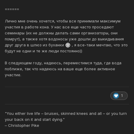
======
Лично мне очень хочется, чтобы все принимали максимум
участия в работе кона. У нас все еще часто проседают
семинары (их не должны делать сами организаторы, они
помрут), а также хотя водоносы уже дошли до выкидывания
друг друга в шлюз из буханки
, я все-таки мечтаю, что это
будут не одни и те же люди постоянно))
В следующем году, надеюсь, переместимся туда, где вода
поближе, так что надеюсь на ваше еще более активное
участие.
1
"You either live life – bruises, skinned knees and all – or you turn
your back on it and start dying."
– Christopher Pike