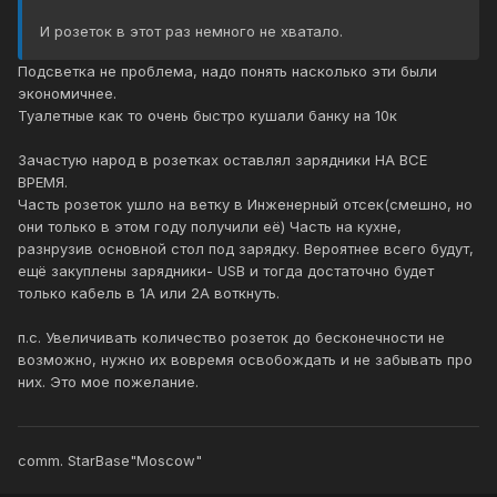
И розеток в этот раз немного не хватало.
Подсветка не проблема, надо понять насколько эти были
экономичнее.
Туалетные как то очень быстро кушали банку на 10к
Зачастую народ в розетках оставлял зарядники НА ВСЕ
ВРЕМЯ.
Часть розеток ушло на ветку в Инженерный отсек(смешно, но
они только в этом году получили её) Часть на кухне,
разнрузив основной стол под зарядку. Вероятнее всего будут,
ещё закуплены зарядники- USB и тогда достаточно будет
только кабель в 1А или 2А воткнуть.
п.с. Увеличивать количество розеток до бесконечности не
возможно, нужно их вовремя освобождать и не забывать про
них. Это мое пожелание.
comm. StarBase"Moscow"