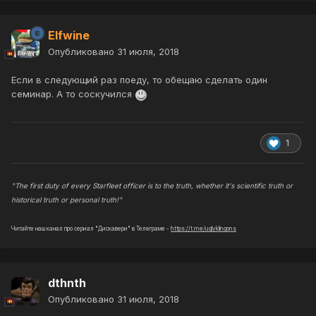
Elfwine
Опубликовано
31 июля, 2018
Если в следующий раз поеду, то обещаю сделать один
семинар. А то соскучился
1
"The first duty of every Starfleet officer is to the truth, whether it's scientific truth or
historical truth or personal truth!"
Читайте наш канал про сериал "Дискавери" в Телеграме -
https://t.me/uglyklingons
dthnth
Опубликовано
31 июля, 2018