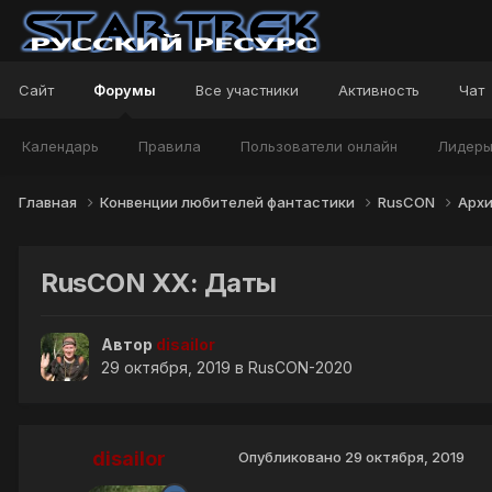
Сайт
Форумы
Все участники
Активность
Чат
Календарь
Правила
Пользователи онлайн
Лидер
Главная
Конвенции любителей фантастики
RusCON
Арх
RusCON XХ: Даты
Автор
disailor
29 октября, 2019
в
RusCON-2020
disailor
Опубликовано
29 октября, 2019