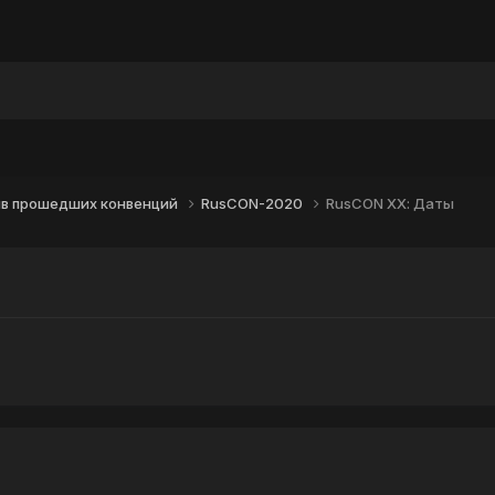
ы
ив прошедших конвенций
RusCON-2020
RusCON XХ: Даты