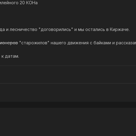
илейного 20 КОНа
да и лесничество "договорились" и мы остались в Киржаче.
ионеров
"старожилов" нашего движения с байками и рассказами
к датам.