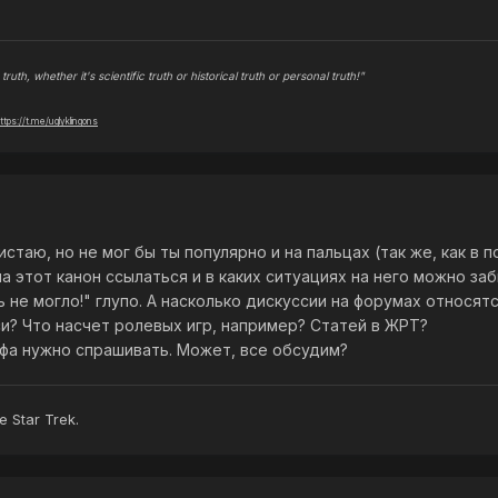
truth, whether it's scientific truth or historical truth or personal truth!"
ttps://t.me/uglyklingons
истаю, но не мог бы ты популярно и на пальцах (так же, как в
на этот канон ссылаться и в каких ситуациях на него можно з
ь не могло!" глупо. А насколько дискуссии на форумах относят
си? Что насчет ролевых игр, например? Статей в ЖРТ?
ьфа нужно спрашивать. Может, все обсудим?
e Star Trek.