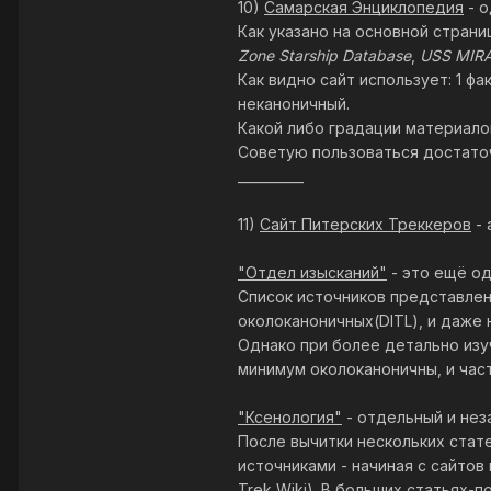
10)
Самарская Энциклопедия
- о
Как указано на основной стран
Zone Starship Database
,
USS MIR
Как видно сайт использует: 1 ф
неканоничный.
Какой либо градации материало
Советую пользоваться достаточ
__________
11)
Сайт Питерских Треккеров
- 
"Отдел изысканий"
- это ещё од
Список источников представлен
околоканоничных(DITL), и даже
Однако при более детально изу
минимум околоканоничны, и час
"Ксенология"
- отдельный и нез
После вычитки нескольких стат
источниками - начиная с сайтов
Trek Wiki
). В больших статьях-