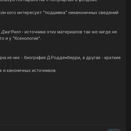
сли кого интересует "подшивка" неканоничных сведений
а
Дже'Рилл
- источники этих материалов так-же нигде не
о и у "Ксенологии".
на из них - биография Д.Родденберри, а другая - краткие
х и каноничных источников.