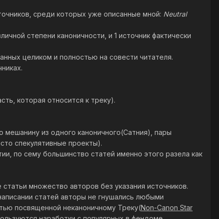
точников, среди которых уже описанные мной:
Neutral
зличной степени каноничности, и 1 источник фактически
анных целиком и полностью на совести читателя.
никах.
асть, которая относится к треку).
ю мешанину из одного каноничного(Сатния), пары
исто спекулятивные проекты).
ии, по сему большинство статей именно этого разела как
 статьи множество авторов без указания источников.
 написании статей авторы не гнушались любыми
остью посвященной неканоничному Треку(
Non-Canon Star
пользуются наработки с популярных в фендоме