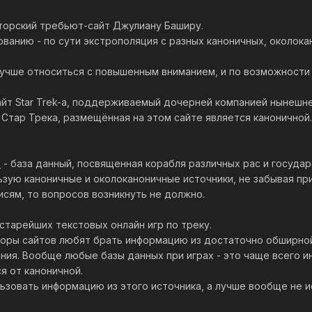
торский требьют-сайт Джулиану Баширу.
ованию - по сути экстрополяция с разных каноничных, околок
 лучше относиться с повышенным вниманием, и по возможности
йт Star Trek-а, поддерживаемый дочерней компанией нынешнего
Стар Трека, размещённая на этом сайте является каноничной.
e
- база данный, посвященная корабля различных рас и государ
ьзую каноничные и околоканоничные источники, не забывая пр
исям, то вопросов возникнуть не должно.
 старейших текстовых онлайн игр по треку.
вторы сайтов любят брать информацию из достаточно обширной
ния. Вообще любые базы данных при играх - это чаще всего 
я от каноничной.
ьзовать информацию из этого источника, а лучше вообще не и