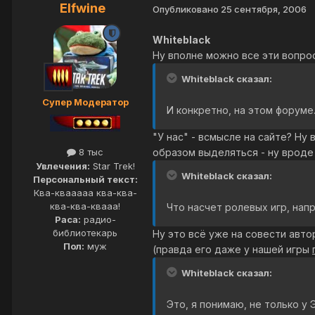
Elfwine
Опубликовано
25 сентября, 2006
Whiteblack
Ну вполне можно все эти вопрос
Whiteblack сказал:
Супер Модератор
И конкретно, на этом форуме.
"У нас" - всмысле на сайте? Ну
образом выделяться - ну вроде 
8 тыс
Увлечения:
Star Trek!
Whiteblack сказал:
Персональный текст:
Ква-квааааа ква-ква-
ква-ква-квааа!
Что насчет ролевых игр, нап
Раса:
радио-
библиотекарь
Ну это всё уже на совести авто
Пол:
муж
(правда его даже у нашей игры
Whiteblack сказал:
Это, я понимаю, не только у