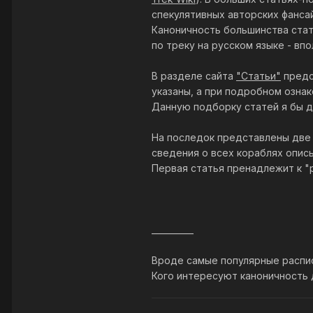
спекулятивных авторских фанса
Каноничность большинства стат
по треку на русском языке - вп
В разделе сайта
"Статьи"
предс
указаны, а при подробном ознак
Данную подборку статей я бы 
На последок представлены две с
сведения о всех кораблях опис
Первая статья пренадлежит к "р
__________
Вроде самые популярные распи
Кого интересуют каноничность д