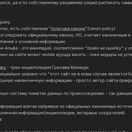
хся, да и по собственному разумению решил расписать самы
реку.
угих, есть собственная "
политика канона
"(canon policy).
тся следовать официальному канону, НО, считает каноничным 
лнение к основной информации.
-Альфа - это википедия, соответсвенно "право на ошибку" у э
нно на сайте может любая ерунда висеть - пока модеры не успе
rary
- трек-энциклопедия Грехама Кеннеди.
пециально указано что "этот сайт не в коем случае являетс
лошную неканоничную информацию - просто автор сайта прик
ную систему пометки данных по происхождению - так данные 
формация взятая напрямую из офицальных каноничных источн
ноничная информация(энциклопедии, интервью создателей)
а