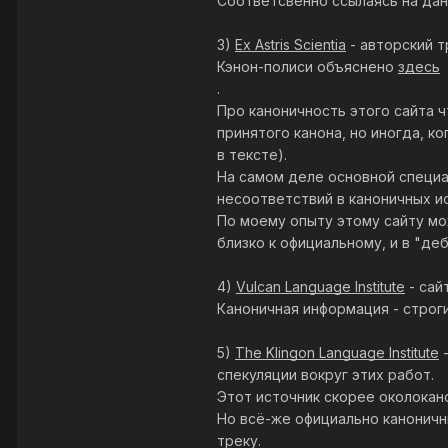
Соответсвенно ссылаясь на дан
3)
Ex Astris Scientia
- авторский 
Кэнон-полиси объяснено
здесь
.
Про каноничность этого сайта ч
принятого канона, но иногда, к
в тексте).
На самом деле основной специа
несоответствий в каноничных ис
По моему опыту этому сайту мо
близко к официальному, и в "де
4)
Vulcan Language Institute
- сай
Каноничная информация - строги
5)
The Klingon Language Institute
-
спекуляции вокруг этих работ.
Этот источник скорее околокан
Но всё-же официально каноничн
треку.