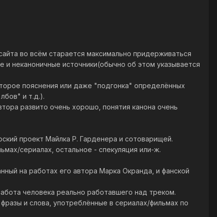
р сайта во всём старается максимально придерживаться
ые и неканоничные источники(обычно об этом указывается
оторое пояснения или даже "подгонка" определённых
бов" и т.д.).
втора развито очень хорошо, понятия канона очень
рский проект Майлка Р. Гарденера и сотоварищей.
ьмах/сериалах, остальное - спекуляция или-ж.
нный на работах его автора Марка Окранда, и фанской
 работа человека реально работавшего над треком.
 фразы и слова, употреблённые в сериалах/фильмах по