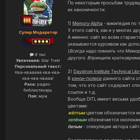
По некоторым просьбам трудящи
их каноничности:
1)
Memory-Alpha
- википедия по т
У этого сайта, как и у многих др
Супер Модератор
А именно: сайт во всём старае
указываются курсивом как допо
(
Всегда надо помнить что Мемори
8 тыс
другого. Впринципе кратковреме
Увлечения:
Star Trek!
Персональный текст:
2)
Daystrom Institute Technical Lib
Ква-квааааа ква-ква-
В
кэнон-полиси
данного сайта с
ква-ква-квааа!
Раса:
радио-
том, что это сайт содержит сп
библиотекарь
ссылок и т.д.
Пол:
муж
Вообще DITL имеет весьма удоб
цветами:
жёлтым
цветом обозначается ин
зелёным
обозначается околока
белым
- спекуляция автора сайт