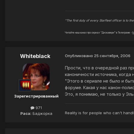
"The first duty of every Starfleet officer is to the 
Читайте наш канал про сериал "Дискавери" в Телеграме -
h
Whiteblack
Опубликовано
25 сентября, 2006
Прости, что в очередной раз пр
каноничности источника, когда 
"Этого в сериале не было и быт
форуме. Какая у нас канон-поли
Это, я понимаю, не только у Эл
Зарегистрированный
971
Reality is for people who can't handl
Раса:
Баджорка