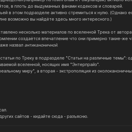
йтов, в плоть до выдуманных фанами кодексов и словарей.
ьей в этом подразделе активно стремиться к нулю. (Однако е
олне возможно вы найдёте здесь много интересного.)
тавлено несколько материалов по вселенной Трека от автор
омлении создаётся впечатление что они примерно такие-же чт
даже назвал
антиканоничной
.
татьи по Треку в подразделе "Статьи на различные темы": од
ываемой вселенной, носящих имя "Энтерпрайз".
еальному миру", а вторая - экстрополяция из околоканоничны
сал.
ругих сайтов - кидайте сюда - разъясню.