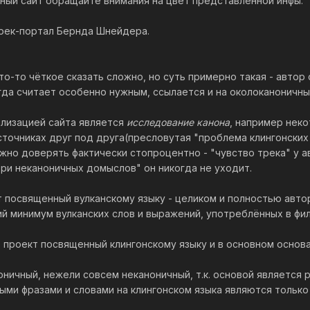
ный сайт обращайте внимания на цвет представленной инфы.
трек-портал Бернда Шнейдера.
то-то чёткое сказать сложно, но суть примерно такая - авто
огда считает особенно нужным, ссылается и на околоканоничн
лизацией сайта является
исследование канона
, например нек
точниках друг под друга(пресловутая "проблема клингонских л
жно доверять фактически стопроцентно - "чувство трека" у а
бри неканоничных домыслов" он никогда не уходит.
т посвященный вулканскому языку - целиком и полностью авто
й минимум вулканских слов и выражений, употреблённых в фил
 проект посвященный клингонскому языку и в основном основа
оничный, нежели совсем неканоничный, т.к. основой является
ыми фразами и словами на клингонском языка являются только