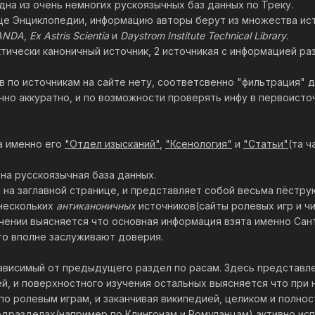
дна из очень немногих рускоязычных баз данных по Треку.
ице Энциклопедии, информацию авторы берут из множества ис
ANDA
,
Ex Astris Scientia
и
Daystrom Institute Technical Library
.
актически каноничный источник, 2 источникая с информацией ра
в по источникам на сайте нету, соответсвенно "фильтрация" д
но аккуратно, и по возможности проверять инфу в первоисточ
а именно его
"Отдел изысканий"
,
"Ксенология"
и
"Статьи"
(та ч
на русскоязычная база данных.
 на заглавной странице, и представляет собой весьма пёстру
 нескольких
антиканоничных
источников(сайты ролевых игр и ч
чении выясняется что основная информация взята именно Сант
то вполне заслуживают доверия.
ависимый от предыдущего раздел по расам. Здесь представле
ей, и поверхностного изучения остальных выясняется что при
 по ролевым играм, и заканчивая википедией, целиком и полн
подразделах(например по Клингонам и Ромуланцам) активно ис