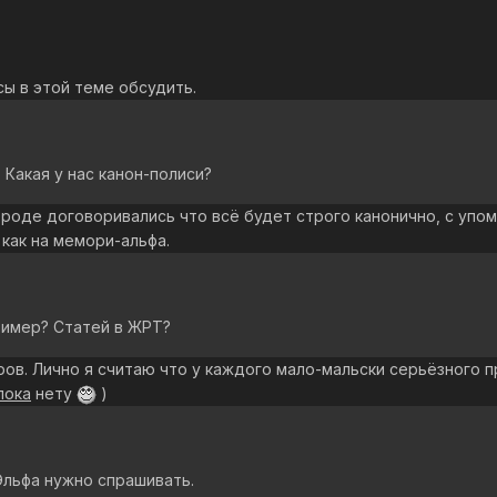
ы в этой теме обсудить.
 Какая у нас канон-полиси?
 вроде договоривались что всё будет строго канонично, с упо
как на мемори-альфа.
ример? Статей в ЖРТ?
ров. Лично я считаю что у каждого мало-мальски серьёзного 
пока
нету
)
 Эльфа нужно спрашивать.