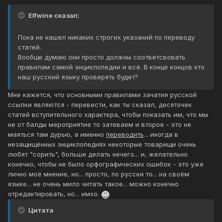
Elfwine сказал:
Пока не нашел никаких строгих указаний по переводу
статей.
Вообще думаю они просто должны соответсвовать
правилам самой энциклопедии и всё. В конце концов кто
наш русский языку проверять будет?
Мне кажется, что основными правилами зачатия русской
ссылки являются - перевести, как ты сказал, десяточек
статей вступительного характера, чтобы показать им, что мы
не от балды мероприятие то затеваем и второе - это не
маяться там дурью, а именно
переводить
... иногда в
незащищённых энциклопедиях некоторые товарищи очень
любят "сорить", больше делать нечего... и, желательно
конечно, чтобы не было орфографических ошибок - это уже
лично моё мнение, но... просто, по русски то... на своём
языке... не очень мило читать такое... можно конечно
отредактировать, но... имхо.
Цитата