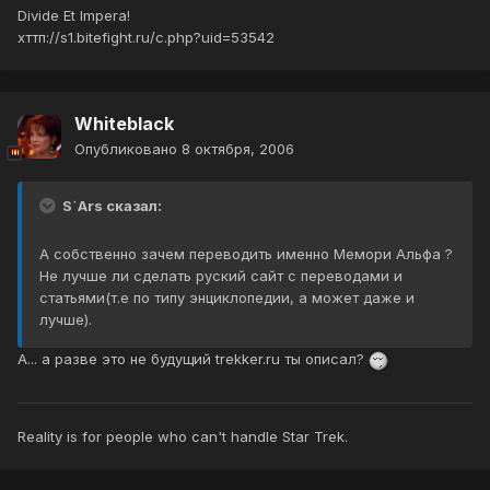
Divide Et Impera!
хттп://s1.bitefight.ru/c.php?uid=53542
Whiteblack
Опубликовано
8 октября, 2006
S`Ars сказал:
А собственно зачем переводить именно Мемори Альфа ?
Не лучше ли сделать руский сайт с переводами и
статьями(т.е по типу энциклопедии, а может даже и
лучше).
А... а разве это не будущий trekker.ru ты описал?
Reality is for people who can't handle Star Trek.