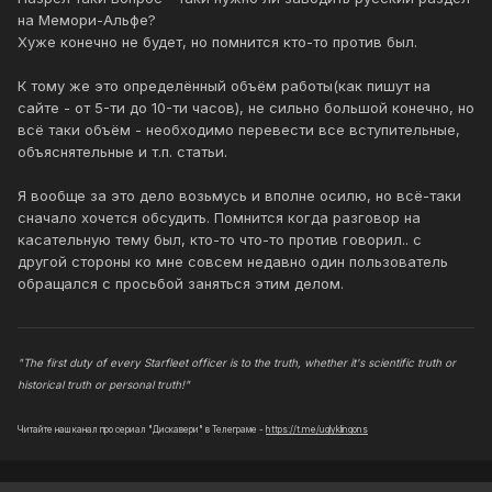
на Мемори-Альфе?
Хуже конечно не будет, но помнится кто-то против был.
К тому же это определённый объём работы(как пишут на
сайте - от 5-ти до 10-ти часов), не сильно большой конечно, но
всё таки объём - необходимо перевести все вступительные,
объяснятельные и т.п. статьи.
Я вообще за это дело возьмусь и вполне осилю, но всё-таки
сначало хочется обсудить. Помнится когда разговор на
касательную тему был, кто-то что-то против говорил.. с
другой стороны ко мне совсем недавно один пользователь
обращался с просьбой заняться этим делом.
"The first duty of every Starfleet officer is to the truth, whether it's scientific truth or
historical truth or personal truth!"
Читайте наш канал про сериал "Дискавери" в Телеграме -
https://t.me/uglyklingons