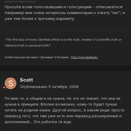
добавлено через 1 минуту
Просьба всем голосовавшим и голосующим - отписываться!
Например мне очень интересны комментарии к ответу "нет", и
уже тем более к третьему варианту.
"The first duty of every Starfleet officer is to the truth, whether it's scientific truth or
historical truth or personal truth!"
Читайте наш канал про сериал "Дискавери" в Телеграме -
https://t.me/uglyklingons
Scott
Опубликовано
5 октября, 2006
По мне-то, в общем и не нужна. Но это не значит, что она не
нужна в принципе. Вполне возможно, кому-то будет лучше
читать на родном языке. Другой вопрос, в каком виде: просто
перевод того, что там уже есть или перевод расширенный и
дополненный... Это работка та еще.