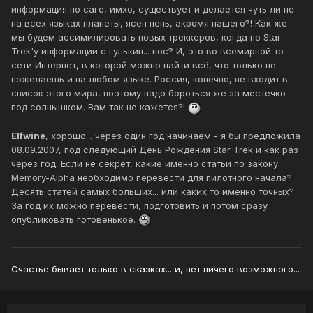
информация по саге, имхо, существует и делается чуть ли не
на всех языках планеты, ясен пень, акромя нашего?! Как же
мы будем ассимилировать новых треккеров, когда по Star
Trek'у информации с гулькин... нос? И, это во всемирной то
сети Интернет, в которой можно найти всё, что только не
пожелаешь и на любом языке. Россия, конечно, не входит в
список этого мира, поэтому надо бороться же за местечко
под солнышком. Вам так не кажется?!
Elfwine
, хорошо... через один год начинаем - я бы предложила
08.09.2007, под следующий День Рождения Star Trek и как раз
через год. Если не секрет, какие именно статьи по закону
Memory-Alpha необходимо перевести для пилотного начала?
Десять статей самых больших... или каких то именно точных?
За год их можно перевести, подготовить и потом сразу
опубликовать готовенькое.
Счастье бывает только в сказках... и, нет ничего возможного...