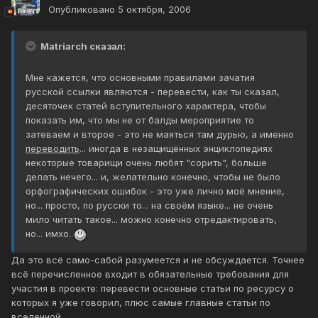
Опубликовано
5 октября, 2006
Matriarch сказал:
Мне кажется, что основными правилами зачатия
русской ссылки являются - перевести, как ты сказал,
десяточек статей вступительного характера, чтобы
показать им, что мы не от балды мероприятие то
затеваем и второе - это не маяться там дурью, а именно
переводить
... иногда в незащищённых энциклопедиях
некоторые товарищи очень любят "сорить", больше
делать нечего... и, желательно конечно, чтобы не было
орфографических ошибок - это уже лично моё мнение,
но... просто, по русски то... на своём языке... не очень
мило читать такое... можно конечно отредактировать,
но... имхо.
Да это всё само-сабой разумеется и не обсуждается. Точнее
всё перечисленное входит в обязательные требования для
участия в проекте: перевести основные статьи по ресурсу о
которых я уже говорил, плюс самые главные статьи по
вселенной.