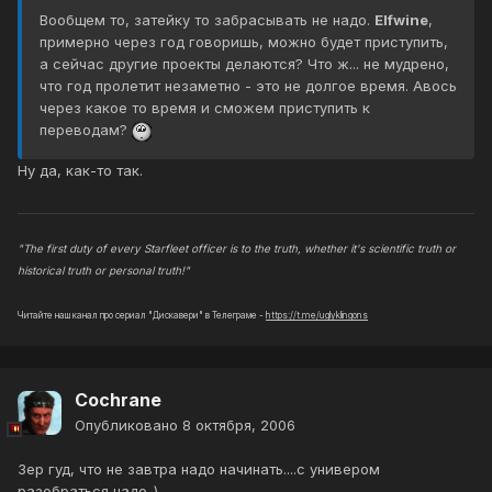
Вообщем то, затейку то забрасывать не надо.
Elfwine
,
примерно через год говоришь, можно будет приступить,
а сейчас другие проекты делаются? Что ж... не мудрено,
что год пролетит незаметно - это не долгое время. Авось
через какое то время и сможем приступить к
переводам?
Ну да, как-то так.
"The first duty of every Starfleet officer is to the truth, whether it's scientific truth or
historical truth or personal truth!"
Читайте наш канал про сериал "Дискавери" в Телеграме -
https://t.me/uglyklingons
Cochrane
Опубликовано
8 октября, 2006
Зер гуд, что не завтра надо начинать....с универом
разобраться надо..)