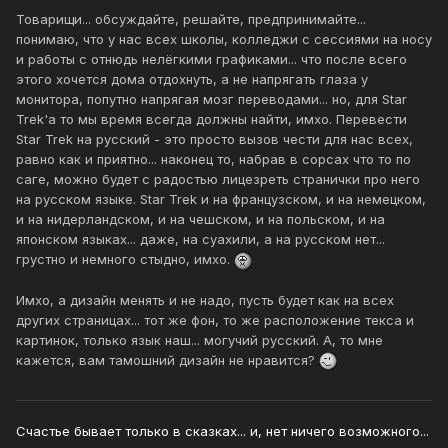
Товарищи... обсуждайте, решайте, предпринимайте...
понимаю, что у нас всех школы, колледжи с сессиями на носу
и работы с отнюдь нелёгкими графиками... что после всего
этого хочется дома отдохнуть, а не напрягать глаза у
монитора, попутно напрягая мозг переводами... но, для Star
Trek'а то мы время всегда должны найти, имхо. Перевести
Star Trek на русский - это просто вызов чести для нас всех,
равно как и приятно... наконец то, набрав в сорсах что то по
саге, можно будет с радостью лицезреть странички про него
на русском языке. Star Trek и на французском, и на немецком,
и на нидерландском, и на чешском, и на польском, и на
японском языках... даже, на суахили, а на русском нет...
грустно и немного стыдно, имхо.
Имхо, а дизайн менять и не надо, пусть будет как на всех
других страницах... тот же фон, то же расположение текса и
картинок, только язык наш... могучий русский. А, то мне
кажется, вам тамошний дизайн не нравится?
Счастье бывает только в сказках... и, нет ничего возможного...