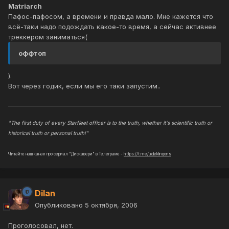
Matriarch
Пафос-пафосом, а времени и правда мало. Мне кажется что
всё-таки надо подождать какое-то время, а сейчас активнее
треккером заниматься(
оффтоп
).
Вот через годик, если мы его таки запустим..
"The first duty of every Starfleet officer is to the truth, whether it's scientific truth or
historical truth or personal truth!"
Читайте наш канал про сериал "Дискавери" в Телеграме -
https://t.me/uglyklingons
Dilan
Опубликовано
5 октября, 2006
Проголосовал, нет.