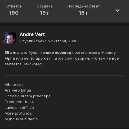
Ответов
Создана
Последний ответ
190
19 г
16 г
Andre Vert
Опубликовано
5 октября, 2006
Elfwine
, это будет
только перевод
оригинального Memory-
Alpha или нечто другое? Ты же сам говорил, что там не все
является Каноном?!
Vita brevis
Ars vero longa
Occasio autem praeceps
Experienta falax
Judicium difficle
More profunda
Mundus vult decipi