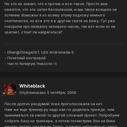
Но это не значит, что я против и все-такое. Просто мне
кажется, что это затея бесполезная, и мы такое всецело не
потянем. Взможно я ко всему этому подхожу немного
скептически, но все это я в другом свете не вижу. Тут уже
говорили про нехватку человеко-часов, так вот если их не
хватает, стоит ли напрягаться?
- Dilan@Omega007, USS Andromeda-E.
- Почетный костровой
- Часто Копирую Новости =)
Whiteblack
Опубликовано
5 октября, 2006
После долгих раздумий тоже проголосовала за нет.
Нам же еще треккер.ру надо как-то доделать прежде, чем
приниматься за какой-то другой сложный проект. Попробуем
собрать базу на треккере, а потом посмотрим. Вон на Вики
начали делать раздел по Треку, и ничего хорошего из этого