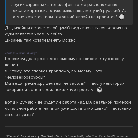
других страницах... тот же фон, то же расположение
текса и картинок, только язык наш... могучий русский. А,
то мне кажется, вам тамошний дизайн не нравится?
Да дизайн и останется общимЮ ведь иноязычная версия по
сути является частью сайта.
Дизайны там кстати менять можно.
добавлено через 8 минут
На самом деле разговор помоему не совсем в ту сторону
пошел.
Я к тому, что главная проблема, по-моему - это
"человекоресурсы".
Мы ведь треккер.ру делаем, не забыли? Плюс у некоторых
товарищей есть и свои, локальные проекты..
Вот я и думаю - не будет ли работа над МА реальной помехой
остальной работе, начатой уже достаточно давно? Настолько
ли она нужна?
"The first duty of every Starfleet officer is to the truth, whether it's scientific truth or