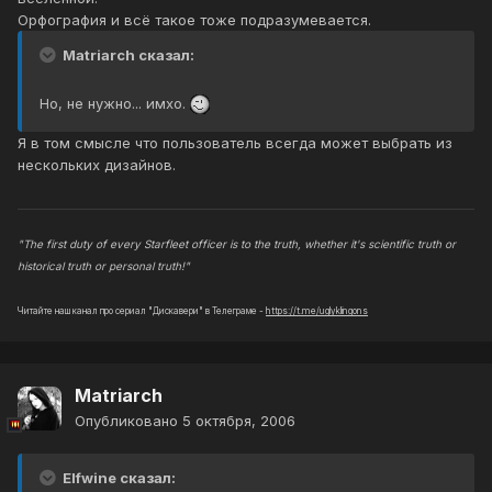
Орфография и всё такое тоже подразумевается.
Matriarch сказал:
Но, не нужно... имхо.
Я в том смысле что пользователь всегда может выбрать из
нескольких дизайнов.
"The first duty of every Starfleet officer is to the truth, whether it's scientific truth or
historical truth or personal truth!"
Читайте наш канал про сериал "Дискавери" в Телеграме -
https://t.me/uglyklingons
Matriarch
Опубликовано
5 октября, 2006
Elfwine сказал: