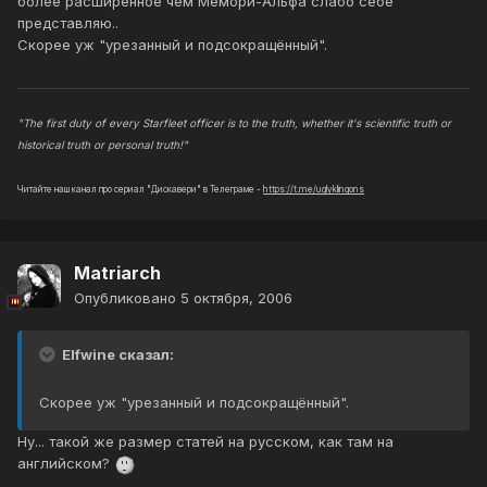
более расширенное чем Мемори-Альфа слабо себе
представляю..
Скорее уж "урезанный и подсокращённый".
"The first duty of every Starfleet officer is to the truth, whether it's scientific truth or
historical truth or personal truth!"
Читайте наш канал про сериал "Дискавери" в Телеграме -
https://t.me/uglyklingons
Matriarch
Опубликовано
5 октября, 2006
Elfwine сказал:
Скорее уж "урезанный и подсокращённый".
Ну... такой же размер статей на русском, как там на
английском?