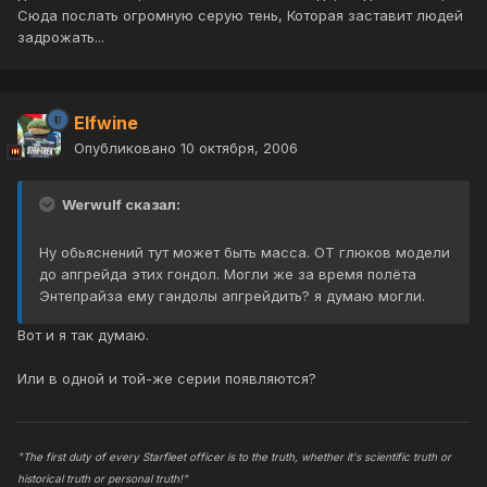
Сюда послать огромную серую тень, Которая заставит людей
задрожать...
Elfwine
Опубликовано
10 октября, 2006
Werwulf сказал:
Ну обьяснений тут может быть масса. ОТ глюков модели
до апгрейда этих гондол. Могли же за время полёта
Энтепрайза ему гандолы апгрейдить? я думаю могли.
Вот и я так думаю.
Или в одной и той-же серии появляются?
"The first duty of every Starfleet officer is to the truth, whether it's scientific truth or
historical truth or personal truth!"