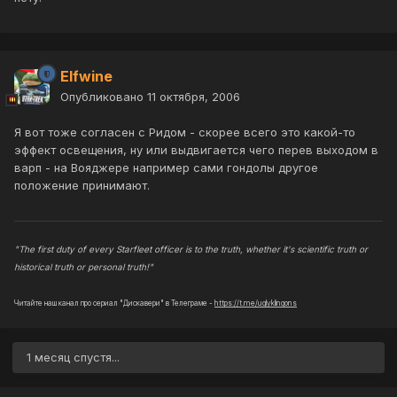
Elfwine
Опубликовано
11 октября, 2006
Я вот тоже согласен с Ридом - скорее всего это какой-то
эффект освещения, ну или выдвигается чего перев выходом в
варп - на Вояджере например сами гондолы другое
положение принимают.
"The first duty of every Starfleet officer is to the truth, whether it's scientific truth or
historical truth or personal truth!"
Читайте наш канал про сериал "Дискавери" в Телеграме -
https://t.me/uglyklingons
1 месяц спустя...