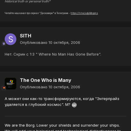
historical truth or personal truth!"
Читайте наш канал про сериал "Дискавери" в Телеграме -
https://t.me/uglyklingons
SITH
Опубликовано
10 октября, 2006
Нет. Скрин с 1:3 " Where No Man Has Gone Before".
The One Who is Many
Опубликовано
10 октября, 2006
А может они как-то трансформируются, когда "Энтерпрайз
удаляется в глубокий космос". М?
We are the Borg. Lower your shields and surrender your ships.