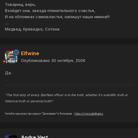
Товарищ, верь,
Взойдет она, звезда плинительного счастья,
И на обломках самовластья, напишут наши имена!!!
....
Медвед, Креведко, Сотона
Elfwine
Опубликовано
30 октября, 2006
Да.
"The first duty of every Starfleet officer is to the truth, whether it's scientific truth or
historical truth or personal truth!"
Читайте наш канал про сериал "Дискавери" в Телеграме -
https://t.me/uglyklingons
Andre Vert