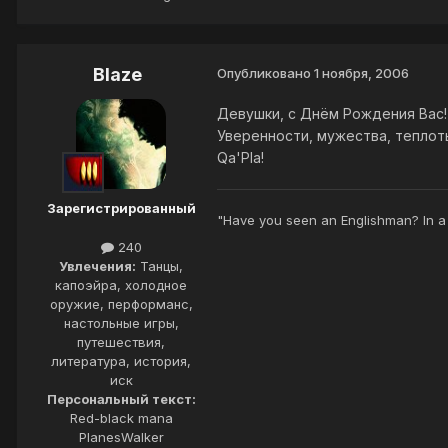
Blaze
Опубликовано
1 ноября, 2006
Девушки, с Днём Рождения Вас!
Уверенности, мужества, теплоты
Qa'Pla!
Зарегистрированный
"Have you seen an Englishman? In a
240
Увлечения:
Танцы,
капоэйра, холодное
оружие, перформанс,
настольные игры,
путешествия,
литература, история,
иск
Персональный текст:
Red-black mana
PlanesWalker