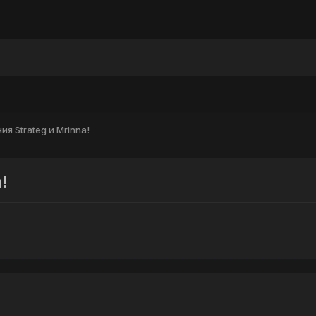
ы
я Strateg и Mrinna!
!