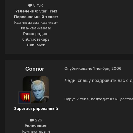
8 тыс
Увлечения:
Star Trek!
Персональный текст:
Ква-квааааа ква-ква-
ква-ква-квааа!
Раса:
радио-
библиотекарь
Пол:
муж
Connor
Опубликовано
1 ноября, 2006
Леди, спешу поздравить вас с 
Вдруг к тебе, подходит Кэм, доста
Зарегистрированный
226
Увлечения:
Компьютеры и