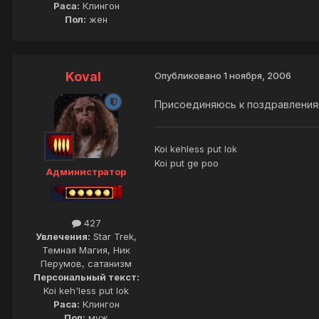
Раса:
Клингон
Пол:
жен
Koval
Опубликовано
1 ноября, 2006
Присоединяюсь к поздравлени
Koi kehless put lok
Koi put ge poo
Администратор
427
Увлечения:
Star Trek,
Темная Магия, Ник
Перумов, сатанизм
Персональный текст:
Koi keh'less put lok
Раса:
Клингон
Пол:
муж