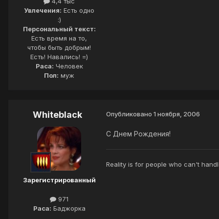
4,4 тыс
Увлечения:
Есть одно
:)
Персональный текст:
Есть время на то,
чтобы быть добрым!
Есть! Навались! =)
Раса:
Человек
Пол:
муж
Whiteblack
Опубликовано
1 ноября, 2006
С Днем Рождения!
Reality is for people who can't handl
Зарегистрированный
971
Раса:
Баджорка