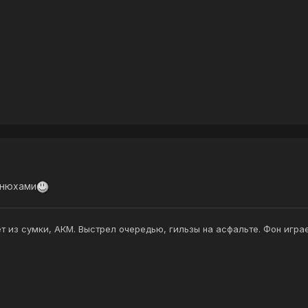
днюхами
ёт из сумки, АКМ. Выстрел очередью, гильзы на асфальте. Фон играет