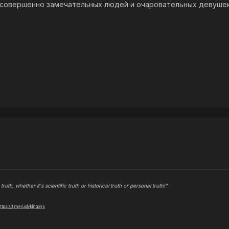
 совершенно замечательных людей и очаровательных девушек 
truth, whether it's scientific truth or historical truth or personal truth!"
ttps://t.me/uglyklingons