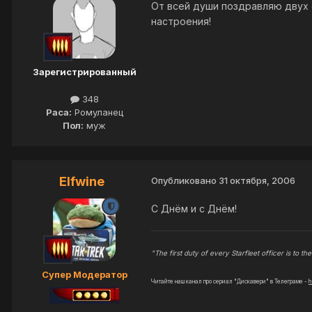
От всей души поздравляю двух
настроения!
Зарегистрированный
348
Раса:
Ромуланец
Пол:
муж
Elfwine
Опубликовано
31 октября, 2006
С Днём и с Днём!
"The first duty of every Starfleet officer is to the 
Супер Модератор
Читайте наш канал про сериал "Дискавери" в Телеграме -
h