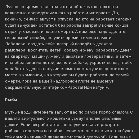
Лучше на время отказаться от вербальных контактов и
полностью сосредоточиться на работе и интернете. Да,
конечно, сейчас август и отпуска, но кто не работает сегодня,
будет вынужден остаться без работы завтра! В конце концов
отдохнуть можно и после смерти. А вам ещё надо сделать
гениальный дизайн, получить премию имени памяти
Лебедева, создать сайт, который попадёт в десятку
рамблера, воспитать детей, собаку и жену, заработать денег
на квартиру, машину, жену и дырявые презервативы, а затем
и на образование детей, жены и собаки, украсть денег, чтобы
заработать денег, получив возможность купить престижное
место в компании, на которую вы будете работать до самой
смерти, пока на вашей надгробной плите не высекут
сакраментальную эпитафию: «Работа! Иди на*уй!».
Рыбы
Мутные воды интернета зальют вас по самое горло спамом. С
вашего виртуального кошелька уведут вполне реальные
деньги. Если вы работаете – шеф уличит вас в растрате
рабочего времени на соблазнение малолеток в чате (он будет
той самой невинной двенадцатилетней девочкой). Если вы не