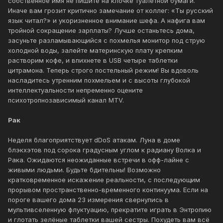
собственное имя не пишите на клочке туалетной бумаги.
Иначе вам грозит критично замечание от коллег: «Ты русский
язык читал?» и укоризненное внимание шефа. А нафига вам
тройной сокращение зарплаты? Лучше останьтесь дома,
засуньте разламывающийся с похмелья монитор под струю
холодной воды, залейте материнскую плату крепким
растворим кофе, и впихнете в USB четыре таблетки
цитрамона. Теперь строго постельный режим! Вы вдоволь
насладитесь утренним похмельем и с высоты глубокой
интеллектуальности непременно оцените
психотропнозависимый канал MTV.
Рак
Неделя благоприятствует dDoS атакам. Луна в доме
блэкхэтов под сорока градусным углом к радиану Волка и
Рака. Ожидаются неожиданные встречи в офф-лайне с
живыми людьми. Будьте бдительны! Возможно
кратковременное искажение реальности, с последующим
прорывом пространственно-временного континуума. Если на
пороге вашего дома 23 измерения свернулись в
мультивселенную флуктуацию, прекратите играть в Энтропию
и глотать зелёные таблетки вашей сестры. Похудеть вам всё