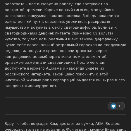
работаете – вас вызовут на работу, где застукают за
растратой времени. Короче полный гигагец, мастдайня и
электронно-вакуумная крышесносилка. Звёзды показывают
единственный путь к спасению: уволиться, распродать
имущество и вступить в секту светодидофилов. Если вы к
светодиодиками девочек питаете (примерно 1.3 вольта)
чувства, то у вас есть реальный шанс зажечь дифффчёнку!
Купив себе персональный астральный гороскоп на следующую
неделю, вы получите право полночи трахаться через
контрацепцию ассемблера с макетным столом, чтоб
оргазмом зажечь эти светодиодики. После чего вы
достигнете верхнего Ашрама и навсегда уйдёте из
российского интернета. Такой шанс покончить с этой
ничтожной жизнью раба корпораций выдаётся лишь раз в сто
пятьдесят миллиардов лет.
1
Вдруг к тебе, подходит Кэм, достаёт из сумки, АКМ. Выстрел
очередью, гильзы на асфальте. Фон играет, музыку Вивальди...