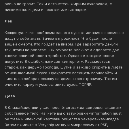
равно не грозит. Так и останетесь жирным очкариком, с
липкими пальцами и похотливым взглядом.
Лев
Концептуальные проблемы вашего существования непременно
дадут о себе знать. Зачем вы родились. Что будет после
вашей смерти. Кто пойдёт за пивом. Где заработать деньги
так, чтобы не работать. Вы откроете блокнот и сделаете две
тысячи записей слова «работа». Однако в каждом слове
допустите 8 ошибок, написав «интернет». Рассмеётесь
старой, как дерьмо Господа, шутке и заживо сгорите в лифте
от невыносимой скуки. Прекратите посещать порносайты и
писать на заборах ссылку на домашнюю страничку. Так вы
очистите карму и умилостивите духов TCP/IP.
Дева
В ближайшие дни у вас проснётся жажда совершенствовать
собственное тело. Начнёте вы с татуировки «information must
be free» и членской карточки общества хакеров-камикадзе.
Затем вживите в Verychip метку и микросхему от PSP,