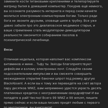
замените кости титановыми креплениями и телепортируете
матрицу бытия в домашний компьютер. Покурив ещё немного,
вы осознаете разумность интернета и перед сном начнёте
молиться электронным компьютерным богам. Только ради
бога не звоните друзьям, зловеще шипя в трубку. Все уже
давно забыли про это диалаповское модемное старье, и
ваше стремление стать модулятором-демодулятором
реальности закончится собиранием паззлов в
психиатрической лечебнице.
Весы
Отличная неделька, которая наполнит вас комплексом
витаминов и мине… Тьфу ты. Звёзды благоприятствуют
дефейсам и взлому электронных почт. Следуйте своим
подсознательным импульсам и вы сможете совершить
неожиданное открытие баночки шпрот под рюмку другую
BlackAbsent. А если вы к тому же переведёте на счёт автора
пару десятков WMZ, вам непременно удастся украсть десять
платиновых кредиток с неограниченным овердрафтом! И вы
попадёте в рай! Честно! Всего 99 WMZ и 99 wmzят, пишите
прямо сейчас и если ваша письмо придёт любым с первого
по миллионное, вы выиграете!