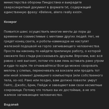
министерства обороны Пиндостана и выкрадете
сверхсекретный документ в формате txt, содержащий
единственную фразу: «Believe, aliens really exist».
Козерог
Появится шанс осуществить многие мечты до поры до
времени не совместимые с мечтами других людей. Нет, не
грядёт конец света, и роботы-камикадзе не наступят
железной подошвой на горло загнивающего человечества.
Просто вы наконец-то найдёте приличную работу, о которой
сможете без стыда рассказывать друзьям. Впрочем, вас всё
равно с неё выгонят, потом что вам лень вставать рано утром
и куда-то идти. Не отчаивайтесь! Всегда можно своровать
мелочь у слепых, переночевать на вокзале или продать тот
или иной элемент домашнего компьютера (или собственного
тела, хо-хо). Рано или поздно, вам должно повезти: умрут
Гейтс, Джобс, Брин, Пейдж и завещают вам свои несметные
сокровища. Потому что только вы их достойные, а не это
жалкое загнивающее человечество.
Водолей