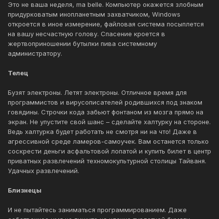
Это не ваша неделя, ma belle. Компьютер окажется злобным
придурковатым инопланетным захватчиком, Windows
откроется в иное измерение, файловая система посыплется
на вашу несчастную голову. Спасение кроется в
жертвоприношении бутылки пива системному
администратору.
Телец
Бузят электроны. Летят электроны. Отличное время для
программистов и вирусописателей родившихся под знаком
говядины. Строчки кода забьют фонтаном из мозга прямо на
экран. Не упустите свой шанс – сделайте халтурку на стороне.
Ведь халтурка будет работать не смотря ни на что! Даже в
агрессивной среде ламеров-самоучек. Вам останется только
соскрести деньги асфальтовой лопатой и купить билет в центр
приватных развлечений техномокультурной столицы Тайваня.
Удачных развлечений.
Близнецы
И не пытайтесь заниматься программированием. Даже