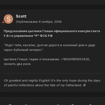
Scott
Опубликовано
6 ноября, 2006
Предсказание цыганки Глаши официального консультанта
F.B.I и управления "Р" ФСБ РФ
"Ждет тебя, касатик, долгая дорога в казенный дом и удар
через бубновый интерес".
Цыганка Глаша: гадаю и показываю. +180041891653426,
звонить два раза.
Oh greatest and mighty English! It's the only hope during the days
of painful reflections about the fate of my Fatherland. ©