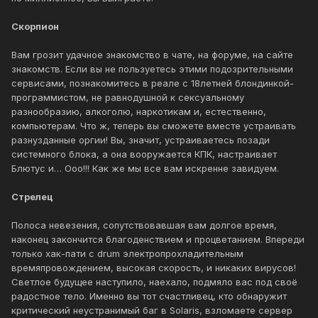
Скорпион
Вам грозит удачное знакомство в чате, на форуме, на сайте
знакомств. Если вы не пользуетесь этими подозрительными
сервисами, познакомитесь в реале с 18летней блондинкой-
программистом, не равнодушной к сексуальному
разнообразию, алкоголю, наркотикам и, естественно,
компьютерам. Что ж, теперь вы сможете вместе устраивать
разнузданные оргии! Вы, значит, устраиваетесь позади
системного блока, а она вооружается КПК, настраивает
Блютус и… Ооо!!! Как же мы все вам искренне завидуем.
Стрелец
Полоса невезения, сопутствовавшая вам долгое время,
наконец закончится благоденствием и процветанием. Впереди
только хак-пати с drum электропрохладительным
времяпровождением, высокая скорость, и никаких вирусов!
Светлое будущее наступило, наехало, подмяло вас под своё
радостное тело. Именно вы тот счастливец, кто обнаружит
критический неустранимый баг в Solaris, взломаете сервер