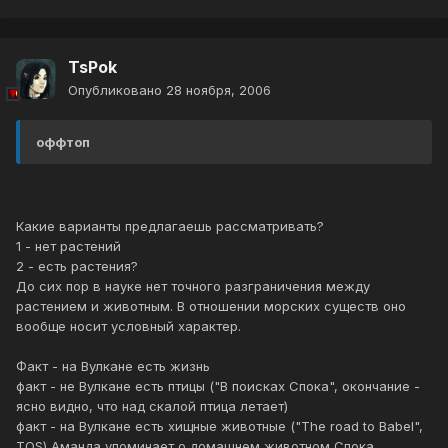
TsPok
Опубликовано
28 ноября, 2006
оффтоп
Какие варианты предлагаешь рассматривать?
1 - нет растений
2 - есть растения?
До сих пор в науке нет точного разграничения между
растением и животным. В отношении морских существ оно
вообще носит условный характер.
Факт - на Вулкане есть жизнь
факт - не Вулкане есть птицы ("В поисках Спока", окончание -
ясно видно, что над скалой птица летает)
факт - на Вулкане есть хищные животные ("The road to Babel",
TOS) Аманда упоминает о домашнем животном Спока.