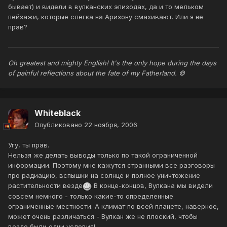
бывает) и видели в вулканских эпизодах, да и то мельком
пейзажи, которые слегка на Аризону смахивают. Или я не
прав?
Oh greatest and mighty English! It's the only hope during the days
of painful reflections about the fate of my Fatherland. ©
Whiteblack
Опубликовано
22 ноября, 2006
Угу, ты прав.
Нельзя же делать выводы только по такой ограниченной
информации. Поэтому мне кажутся странными все разговоры
про радиацию, вспышки на солнце и полное уничтожение
растительности везде
В конце-концов, Вулкана мы видели
совсем немного - только какие-то определенные
ограниченные местности. А климат по всей планете, наверное,
может очень различаться - Вулкан же не плоский, чтобы
везде были одни условия!