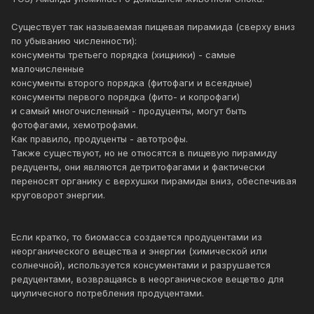
Существует так называемая пищевая пирамида (сверху вниз
по убыванию численности):
консументы третьего порядка (хищники) - самые
малочисленные
консументы второго порядка (фитофаги и всеядные)
консументы первого порядка (фито- и копрофаги)
и самый многочисленный - продуценты, могут быть
фотофагами, хемотрофами.
Как правило, продуценты - автотрофы.
Также существуют, но не относятся в пищевую пирамиду
редуценты, они являются детритофагами и фактически
переносят органику с верхушки пирамиды вниз, обеспечивая
круговорот энергии.
Если кратко, то биомасса создается продуцентами из
неорганического вещества и энергии (химической или
солнечной), используется консументами и разрушается
редуцентами, возвращаясь в неорганическое вещетво для
циуличесного потребления продуцентами.