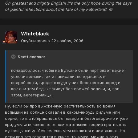
Oh greatest and mighty English! It's the only hope during the days
of painful reflections about the fate of my Fatherland. ©
Whiteblack
Опубликовано
22 ноября, 2006
Scott сказал:
понадобилось, чтобы на Вулкане были черт знает какие
условия жизни, так и написали, не вдаваясь в
подробности, вроде: откуда у них берется кислород и
как они там бедные живут без свежей зелени, и, при
этом, вегетерианцы...
Ну, если бы про выжженную растительность во время
вспышки на солнце сказали в каком-нибудь фильме или
серии, то в это пришлось бы поверить безоговорочно и уже
придумывать какие-то вспомогательные теории про то, как
вулканцы живут без зелени, чем питаются и чем дышат. Но
если про это говорится в книге, то, имхо, можно в этих