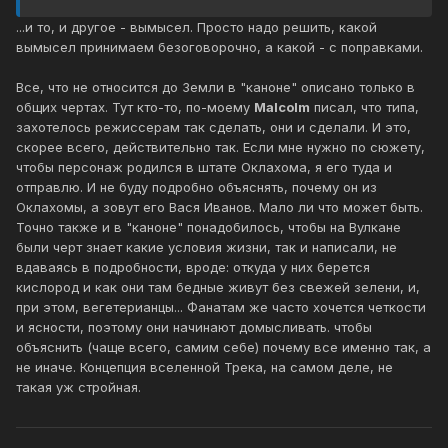
...и то, и другое - вымысел. Просто надо решить, какой
вымысел принимаем безоговорочно, а какой - с поправками.
Все, что не относится до Земли в "каноне" описано только в
общих чертах. Тут кто-то, по-моему
Malcolm
писал, что типа,
захотелось режиссерам так сделать, они и сделали. И это,
скорее всего, действительно так. Если мне нужно по сюжету,
чтобы персонаж родился в штате Оклахома, я его туда и
отправлю. И не буду подробно объяснять, почему он из
Оклахомы, а зовут его Вася Иванов. Мало ли что может быть.
Точно также и в "каноне" понадобилось, чтобы на Вулкане
были черт знает какие условия жизни, так и написали, не
вдаваясь в подробности, вроде: откуда у них берется
кислород и как они там бедные живут без свежей зелени, и,
при этом, вегетерианцы... Фанатам же часто хочется четкости
и ясности, поэтому они начинают домысливать. чтобы
объяснить (чаще всего, самим себе) почему все именно так, а
не иначе. Концепция вселенной Трека, на самом деле, не
такая уж стройная.