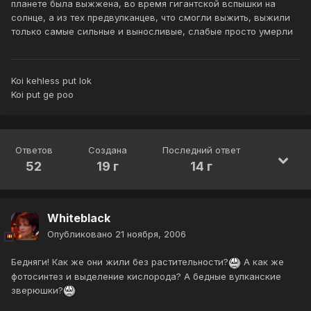
планете была выжжена, во время гигантской вспышки на
солнце, а из тех предвулканцев, что смогли выжить, выжили
только самые сильные и выносливые, слабые просто умерли
Koi kehless put lok
Koi put ge poo
Ответов
Создана
Последний ответ
52
19 г
14 г
Whiteblack
Опубликовано
21 ноября, 2006
Бедняги! Как же они жили без растительности?
А как же
фотосинтез и выделение кислорода? А бедные вулканские
зверюшки?