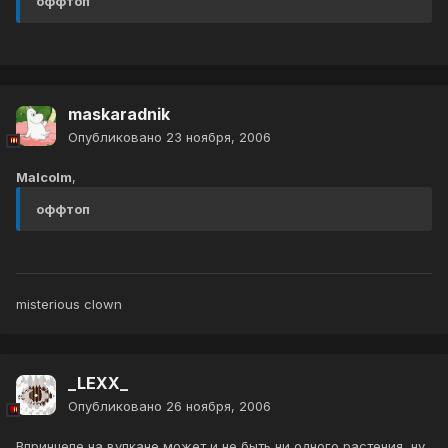
оффтоп
maskaradnik
Опубликовано
23 ноября, 2006
Malcolm
,
оффтоп
misterious clown
_LEXX_
Опубликовано
26 ноября, 2006
Впринцепе на вулкане может и не быть ни одного растения, ну