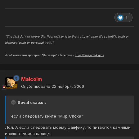
1
"The first duty of every Starfleet officer is to the truth, whether it's scientific truth or
historical truth or personal truth!"
Читайте наш канал про сериал "Дискавери" в Телеграме -
https://t.me/uglyklingons
Malcolm
Опубликовано
22 ноября, 2006
Soval сказал:
если следовать книге "Мир Спока"
Лол. А если следовать моему фанфику, то питаются камнями
и дышат через пальцы.