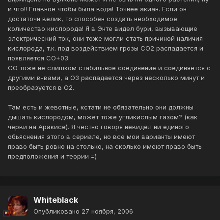
и что!! Главное чтобы была вода! Точнее акиан. Если он
достаточн велик, то способен создать необходимое
количество кислорода! Я в Энте видел бури, вызывающие
электрический ток, они тоже могли стать причиной наличия
кислорода, т.к. под воздействием грозы CO2 распадается и
появляется СО+03
СО тоже не слишком стабильное соединение и соединяется с
другими в-вами, а О3 распадается через несколько минут и
преобразуется в О2.
Там есть и жевотные, кстати не обязательно они должны
дышать кислородом, может тоже угликислым газом? (как
черви на Аракисе). Я честно говоря невидел ни единого
обьяснения этого в сериале, но все мои варианты имеют
право быть ровно на столько, на сколько имеют право быть
предположения и теории =)
Whiteblack
Опубликовано
27 ноября, 2006