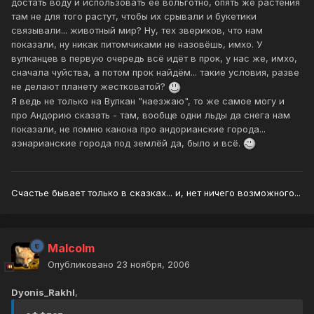
достать воду и использовать её вольготно, опять же растения
там не для того растут, чтобы их срывали и букетики
связывали... животный мир? Ну, тех звериков, что нам
показали, ну никак питомчиками не назовёшь, имхо. У
вулканцев в первую очередь всё идёт в прок, у нас же, имхо,
сначала чуйства, а потом прок найдём... такие условия, разве
не делают планету жестковатой?
Я ведь не только на Вулкан "наезжаю", то же самое могу и
про Андорию сказать - там, вообще одни льды да снега нам
показали, не помню канона про андорианские города...
аэнарианские города под землёй да, было и всё.
Счастье бывает только в сказках... и, нет ничего возможного...
Malcolm
Опубликовано
23 ноября, 2006
Dyonis_Rakhl
,