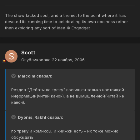
The show lacked soul, and a theme, to the point where it has
devoted its running time to celebrating its own coolness rather
than exploring any sort of idea © Engadget
Scott
Опубликовано
22 ноября, 2006
Malcolm сказал:
Раздел "Дебаты по треку" посвящен только настоящей
информации(читай канон), а не вымышленной(читай не
канон).
Dyonis_Rakhl сказал:
по треку и комиксы, и книжки есть - их тоже можно
обсуждать