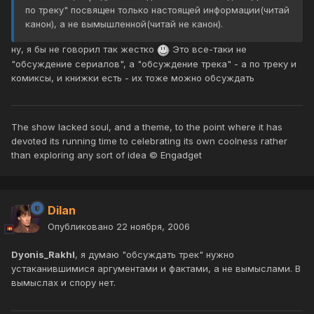
по треку" посвящен только настоящей информации(читай
канон), а не вымышленной(читай не канон).
ну, я бы не говорил так жестко
Это все-таки не
"обсуждение сериалов", а "обсуждение трека" - а по треку и
комиксы, и книжки есть - их тоже можно обсуждать
The show lacked soul, and a theme, to the point where it has
devoted its running time to celebrating its own coolness rather
than exploring any sort of idea © Engadget
Dilan
Опубликовано
22 ноября, 2006
Dyonis_Rakhl
, я думаю "обсуждать трек" нужно
устаканившимися аргументами и фактами, а не вымыслами. В
вымыслах и спору нет.