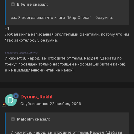
Elfwine сказал:
p.s. Я всегда знал что книга "Мир Спока" - безумна.
+1
Любая книга написанная оголтелыми фанатами, потому что им
"так захотелось", безумна.
добавлено через 2 минуты
И кажется, народ, вы отходите от темы. Раздел "Дебаты по
треку" посвящен только настоящей информации(читай канон),
а не вымышленной(читай не канон).
Dyonis_Rakhl
Опубликовано
22 ноября, 2006
Malcolm сказал:
И кажется, народ, вы отходите от темы. Раздел "Дебаты