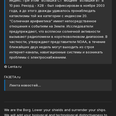
индекс. При этом "вспышка C1" мощнее "вспышки B1" в
10 раз. Рекорд - X28 - был зафиксирован в ноябре 2003
года, а до этого дважды удавалось пронаблюдать
катаклизмы той же категории c индексом 20.
"Солнечная арифметика" имеет непосредственное
отношения к событиям на Земле. Исследователи
предупреждают, что всплески солнечной активности
вызывают радиопомехи в коротковолновом диапазоне. В
частности, утверждают представители NOAA, в течение
ближайших двух недель могут выходить из строя
интернет-каналы, навигационные системы и возникать
проблемы с электроснабжением.
© Lenta.ru
ГАЗЕТА.ru
Лента новостей...
We are the Borg. Lower your shields and surrender your ships.
We will add your biological and technological distinctiveness to