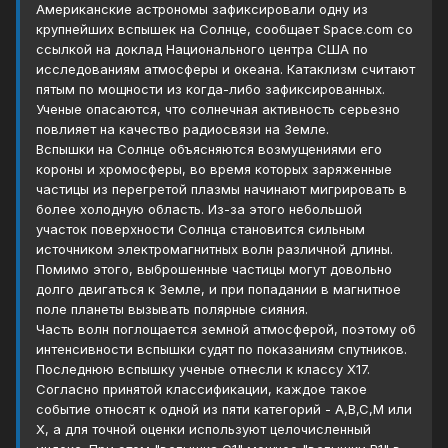
Американские астрономы зафиксировали одну из
крупнейших вспышек на Солнце, сообщает Space.com со
ссылкой на доклад Национального центра США по
исследованиям атмосферы и океана. Катаклизм считают
пятым по мощности из когда-либо зафиксированных.
Ученые опасаются, что солнечная активность серьезно
повлияет на качество радиосвязи на Земле.
Вспышки на Солнце объясняются возмущениями его
короны и хромосферы, во время которых заряженные
частицы из перегретой плазмы начинают мигрировать в
более холодную область. Из-за этого небольшой
участок поверхности Солнца становится сильным
источником электромагнитных волн различной длины.
Помимо этого, выброшенные частицы могут довольно
долго двигаться к Земле, и при попадании в магнитное
поле планеты вызывать полярные сияния.
Часть волн поглощается земной атмосферой, поэтому об
интенсивности вспышки судят по показаниям спутников.
Последнюю вспышку ученые отнесли к классу X17.
Согласно принятой классификации, каждое такое
событие относят к одной из пяти категорий - A,B,C,M или
X, а для точной оценки используют целочисленный