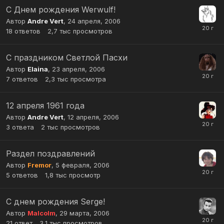
С Днем рождения Werwulf!
Автор
Andre Vert
,
24 апреля, 2006
18
ответов
2,7 тыс
просмотров
С праздником Светлой Пасхи
Автор
Elaina
,
23 апреля, 2006
7
ответов
2,3 тыс
просмотра
12 апреля 1961 года
Автор
Andre Vert
,
12 апреля, 2006
3
ответа
2 тыс
просмотров
Раздел поздравлений
Автор
Fremor
,
5 февраля, 2006
5
ответов
1,8 тыс
просмотр
С днем рождения Serge!
Автор
Malcolm
,
29 марта, 2006
21
ответ
3,1 тыс
просмотров