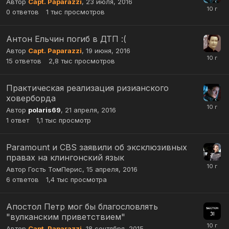
Автор
Capt. Paparazzi
,
23 июля, 2016
0
ответов
1 тыс
просмотров
Антон Ельчин погиб в ДТП :(
Автор
Capt. Paparazzi
,
19 июня, 2016
15
ответов
2,8 тыс
просмотров
Практическая реализация ризианского
ховерборда
Автор
polaris69
,
21 апреля, 2016
1
ответ
1,1 тыс
просмотр
Paramount и CBS заявили об эксклюзивных
правах на клингонский язык
Автор Гость ТомПерис,
15 апреля, 2016
6
ответов
1,4 тыс
просмотра
Апостол Петр мог бы благословлять
"вулканским приветствием"
Автор
Capt. Paparazzi
,
18 сентября, 2015