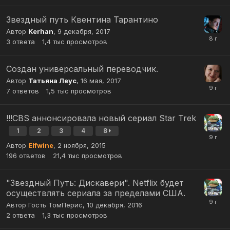
Звездный путь Квентина Тарантино
Автор
Kerhan
,
9 декабря, 2017
3
ответа
1,4 тыс
просмотров
Создан универсальный переводчик.
Автор
Татьяна Леус
,
16 мая, 2017
7
ответов
1,5 тыс
просмотров
!!!CBS аннонсировала новый сериал Star Trek
1
2
3
4
8
Автор
Elfwine
,
2 ноября, 2015
196
ответов
21,4 тыс
просмотров
"Звездный Путь: Дискавери". Netflix будет
осуществлять сериала за пределами США.
Автор Гость ТомПерис,
10 декабря, 2016
2
ответа
1,3 тыс
просмотров