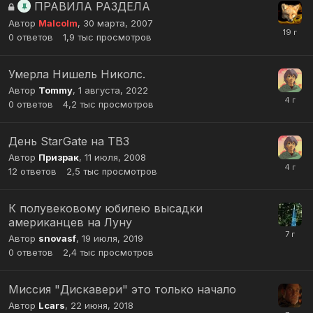
ПРАВИЛА РАЗДЕЛА
Автор
Malcolm
,
30 марта, 2007
0
ответов
1,9 тыс
просмотров
Умерла Нишель Николс.
Автор
Tommy
,
1 августа, 2022
0
ответов
4,2 тыс
просмотров
День StarGate на ТВ3
Автор
Призрак
,
11 июля, 2008
12
ответов
2,5 тыс
просмотров
К полувековому юбилею высадки
американцев на Луну
Автор
snovasf
,
19 июля, 2019
0
ответов
2,4 тыс
просмотров
Миссия "Дискавери" это только начало
Автор
Lcars
,
22 июня, 2018