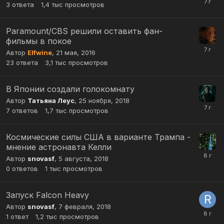
3
ответа
1,4 тыс
просмотров
Paramount/CBS решили оставить фан-
фильмы в покое
Автор
Elfwine
,
21 мая, 2016
23
ответа
3,1 тыс
просмотров
В Японии создали голокомнату
Автор
Татьяна Леус
,
25 ноября, 2018
7
ответов
1,7 тыс
просмотров
Космические силы США в варианте Трампа -
мнение астронавта Келли
Автор
snovasf
,
5 августа, 2018
0
ответов
1 тыс
просмотров
Запуск Falcon Heavy
Автор
snovasf
,
7 февраля, 2018
1
ответ
1,2 тыс
просмотров