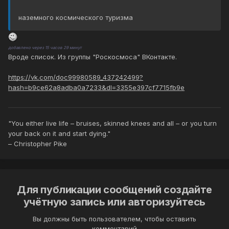
наземного космического туризма
добавлено через 15 часов 29 минут
Вроде список. Из группы "Роскосмоса" ВКонтакте.
https://vk.com/doc99980589_437242499?
hash=b9ce62a8adba0a7233&dl=3355e397cf7715fb9e
"You either live life – bruises, skinned knees and all – or you turn
your back on it and start dying."
– Christopher Pike
Для публикации сообщений создайте
учётную запись или авторизуйтесь
Вы должны быть пользователем, чтобы оставить
комментарий