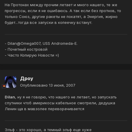
На Протонах между прочим летает и много нашего, те же
прогрессы, если я не ошибаюсь. А так если без протнов, то
только Союз, другие ракеты не покатят, а Энергия, жирно
будет...тогда все запуски в копеечку встанут.
- Dilan@Omega007, USS Andromeda-E.
- Почетный костровой
- Часто Копирую Новости =)
Дроу
Опубликовано
13 июня, 2007
Dilan
, ну я не говорю, что нашего не летает, но запускать
спутники чтоб америкосы кабельное смотрели, дедушка
Ленин ща в мавзолее переворачивается
Эльф - это хорошо, а темный эльф еще хуже