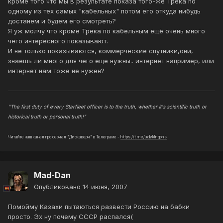
кроме того что мы в результате показа того-же Трека по
одному из тех самых "кабельных" потом его откуда нибудь
достанем и будем его смотреть?
Я уж молчу что кроме Трека по кабельным ещё очень много
чего интересного показывают.
И не только показываются, коммерческие спутники,они,
знаешь ли много для чего ещё нужны.. интернет например, или
интернет нам тоже не нужен?
"The first duty of every Starfleet officer is to the truth, whether it's scientific truth or
historical truth or personal truth!"
Читайте наш канал про сериал "Дискавери" в Телеграме -
https://t.me/uglyklingons
Mad-Dan
Опубликовано
14 июня, 2007
Помойму Казахи пытаються развести Россию на бабки
просто. Эх ну почему СССР распался(