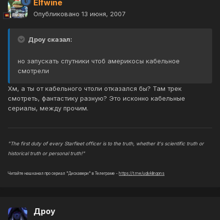
Elfwine
Опубликовано
13 июня, 2007
Дроу сказал:
но запускать спутники чтоб америкосы кабельное
смотрели
Хм, а ты от кабельного чтоли отказался бы? Там трек
смотреть, фантастику разную? Это исконно кабельные
сериалы, между прочим.
"The first duty of every Starfleet officer is to the truth, whether it's scientific truth or
historical truth or personal truth!"
Читайте наш канал про сериал "Дискавери" в Телеграме -
https://t.me/uglyklingons
Дроу