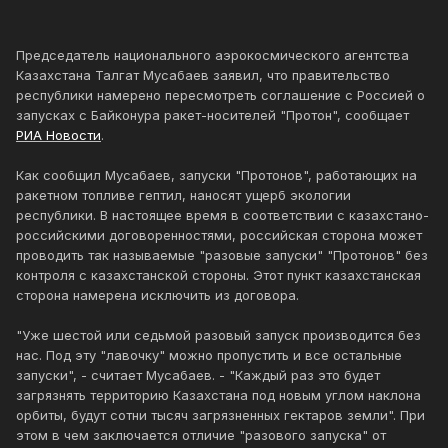
Председатель национального аэрокосмического агентства
Казахстана Талгат Мусабаев заявил, что правительство
республики намерено пересмотреть соглашение с Россией о
запусках с Байконура ракет-носителей "Протон", сообщает
РИА Новости
.
Как сообщил Мусабаев, запуски "Протонов", работающих на
ракетном топливе гептил, наносят ущерб экологии
республики. В настоящее время в соответствии с казахстано-
российскими договоренностями, российская сторона может
проводить так называемые "разовые запуски" "Протонов" без
контроля с казахстанской стороны. Этот пункт казахстанская
сторона намерена исключить из договора.
"Уже шестой или седьмой разовый запуск производится без
нас. Под эту "лавочку" можно пропустить и все остальные
запуски", - считает Мусабаев. - "Каждый раз это будет
загрязнять территорию Казахстана под новым углом наклона
орбиты, будут сотни тысяч загрязненных гектаров земли". При
этом в чем заключается отличие "разового запуска" от