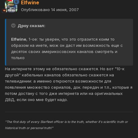
Elfwine
Опубликовано
14 июня, 2007
Дроу сказал:
Elfwine
, 1-ое: ты уверен, что это отразится коим то
образом на инете, мож он даст им возможность еще с
десяток своих америкосовских каналов смотреть и
только
На интернете этому не обязательно скажется. Но вот "10-к
другой" кабельных каналов обязательно скажется на
телевидении: а именно откроются возможности для
появления множество сериалов, док. передач и т.п., которые я
потом достану с того дже интернета или на оригинальных
ДВД, если оно мне будет надо.
"The first duty of every Starfleet officer is to the truth, whether it's scientific truth or
historical truth or personal truth!"