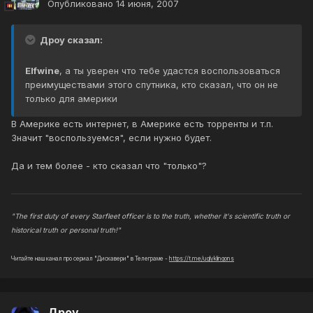
Опубликовано
14 июня, 2007
Дроу сказал:
Elfwine
, а ты уверен что тебе удастся воспользоваться
преимуществами этого спутника, кто сказал, что он не
только для америки
В Америке есть интернет, в Америке есть торренты и т.п.
Значит "воспользуемся", если нужно будет.
Да и тем более - кто сказал что "только"?
"The first duty of every Starfleet officer is to the truth, whether it's scientific truth or
historical truth or personal truth!"
Читайте наш канал про сериал "Дискавери" в Телеграме -
https://t.me/uglyklingons
Дроу