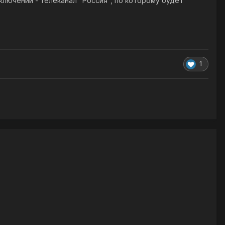
лючений - телеканал "Россия", по которому будет
1