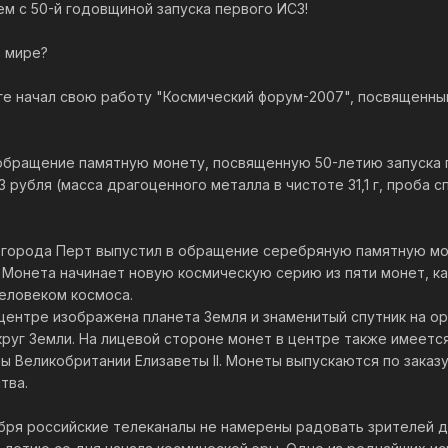
м с 50-й годовщиной запуска первого ИСЗ!
в мире?
урге начал свою работу "Космический форум-2007", посвященны
обращение памятную монету, посвященную 50-летию запуска п
рубля (масса драгоценного металла в чистоте 31,1 г, проба сп
 города Перт выпустил в обращение серебряную памятную мо
. Монета начинает новую космическую серию из пяти монет, 
человеком космоса.
центре изображена планета Земля и знаменитый спутник на ор
руг Земли. На лицевой стороне монет в центре также имеетс
ы Великобритании Елизаветы II. Монеты выпускаются по заказ
тва.
тября российские телеканалы не намерены радовать зрителей