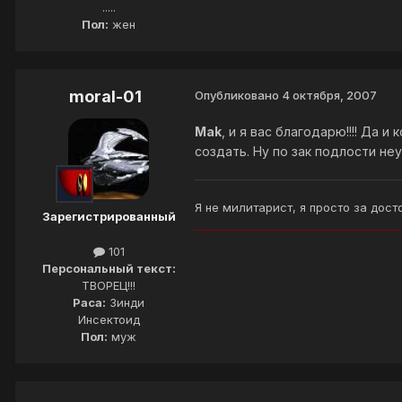
.....
Пол:
жен
moral-01
Опубликовано
4 октября, 2007
Mak
, и я вас благодарю!!!! Да и 
создать. Ну по зак подлости не
Я не милитарист, я просто за до
Зарегистрированный
______________________________________
101
Персональный текст:
ТВОРЕЦ!!!
Раса:
Зинди
Инсектоид
Пол:
муж