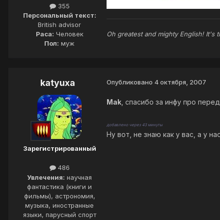
355
Персональный текст:
British advisor
Oh greatest and mighty English! It's 
Раса:
Человек
Пол:
муж
katyuxa
Опубликовано
4 октября, 2007
Mak
, спасибо за инфу про пере
добавлено через 43 минуты
Ну вот, не знаю как у вас, а у 
Зарегистрированный
486
Увлечения:
научная
фантастика (книги и
фильмы), астрономия,
музыка, иностранные
языки, парусный спорт