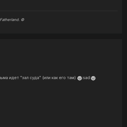
 Fatherland. ©
льма идет "зал суда" (или как его там)
:sad: