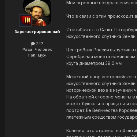
Мои огромные поздравления все
Что в связи с этим происходит 
2 октября с.г. в Санкт-Петерб
Зарегистрированный
искусственного спутника Земли.
247
Раса:
Человек
Центробанк России выпустил в 
Пол:
муж
Серебряная монета номиналом 3 
круга диаметром 39,0 мм.
Монетный двор австралийского
искусственного спутника Земли
исторической вехе в изучении 
На обратной стороне монеты в 
может буквально вращаться вок
портрет Ее Величества Королев
платежным средством государс
Конечно, это странно, но 4 ок