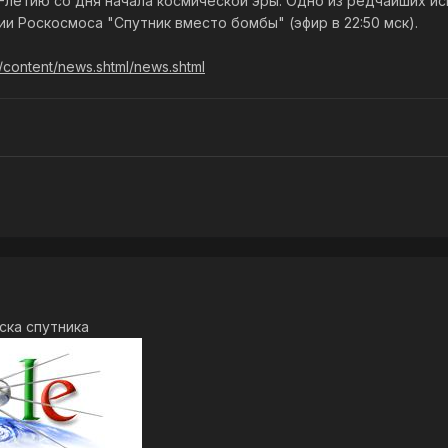
летию со дня начала космической эры. Одно из редчайших иск
и Роскосмоса "Спутник вместо бомбы" (эфир в 22:50 мск).
u/content/news.shtml/news.shtml
ска спутника